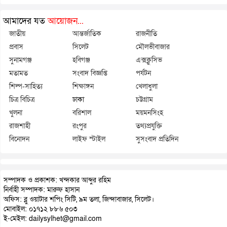
আমাদের যত
আয়োজন...
জাতীয়
আন্তর্জাতিক
রাজনীতি
প্রবাস
সিলেট
মৌলভীবাজার
সুনামগঞ্জ
হবিগঞ্জ
এক্সক্লুসিভ
মতামত
সংবাদ বিজ্ঞপ্তি
পর্যটন
শিল্প-সাহিত্য
শিক্ষাঙ্গন
খেলাধুলা
চিত্র বিচিত্র
ঢাকা
চট্টগ্রাম
খুলনা
বরিশাল
ময়মনসিংহ
রাজশাহী
রংপুর
তথ্যপ্রযুক্তি
বিনোদন
লাইফ স্টাইল
সুসংবাদ প্রতিদিন
সম্পাদক ও প্রকাশক: খন্দকার আব্দুর রহিম
নির্বাহী সম্পাদক: মারুফ হাসান
অফিস: ব্লু ওয়াটার শপিং সিটি, ৯ম তলা, জিন্দাবাজার, সিলেট।
মোবাইল: ০১৭১২ ৮৮৬ ৫০৩
ই-মেইল: dailysylhet@gmail.com