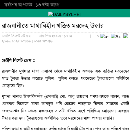
সর্বশেষ আপডেট : ১৩ ঘন্টা আগে
রাজধানীতে মাথাবিহীন খণ্ডিত মরদেহ উদ্ধার
ডেইলি সিলেট ডট কম ::
প্রকাশিত হয়েছে : ১৭ মে
|
০
২০২৬, ৯:২৫ অপরাহ্ন | ৯:২৫ অপরাহ্ন
ডেইলি সিলেট ডেস্ক ::
রাজধানীর মুগদার মান্ডা এলাকা থেকে মাথাবিহীন অজ্ঞাত এক ব্যক্তির মরদেহের
সাত টুকরা উদ্ধার করেছে পুলিশ। পুলিশ বলছে, মরদেহের টুকরাগুলো পলিথিনে
মোড়ানো ছিল।
মুগদা থানার উপপরিদর্শক (এসআই) মো. আবু রায়হান গণমাধ্যমকে বলেন, আজ
রোববার বিকেলে মান্ডা আবদুল গনি রোডের শাহনাজ ভিলার সামনের একটি
বেজমেন্টের নিচ থেকে মরদেহের সাতটি খণ্ডিত অংশ পলিথিনে মোড়ানো অবস্থায়
উদ্ধার করা হয়। টুকরাগুলো অর্ধগলিত, তবে মরদেহের মাথা পাওয়া যায়নি।
পুলিশ জানায়, স্থানীয় লোকজন দুর্গন্ধ থেকে বিষয়টি টের পান। পরে তারা পুলিশে খবর