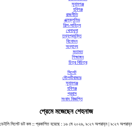
সুনামগঞ্জ
হবিগঞ্জ
রাজনীতি
এক্সক্লুসিভ
শিল্প-সাহিত্য
খেলাধুলা
তথ্যপ্রযুক্তি
বিনোদন
অন্যান্য
মতামত
শিক্ষাঙ্গন
চিত্র বিচিত্র
সিলেট
মৌলভীবাজার
সুনামগঞ্জ
হবিগঞ্জ
প্রবাস
সংবাদ বিজ্ঞপ্তি
প্রেমে মজেছেন শেহনাজ
ডেইলি সিলেট ডট কম ::
প্রকাশিত হয়েছে : ১৬ মে ২০২৬, ৯:২৭ অপরাহ্ন | ৯:২৭ অপরাহ্