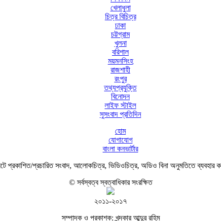
খেলাধুলা
চিত্র বিচিত্র
ঢাকা
চট্টগ্রাম
খুলনা
বরিশাল
ময়মনসিংহ
রাজশাহী
রংপুর
তথ্যপ্রযুক্তি
বিনোদন
লাইফ স্টাইল
সুসংবাদ প্রতিদিন
হোম
যোগাযোগ
বাংলা কনভার্টার
ে প্রকাশিত/প্রচারিত সংবাদ, আলোকচিত্র, ভিডিওচিত্র, অডিও বিনা অনুমতিতে ব্যবহার 
© সর্বস্বত্ব স্বত্বাধিকার সংরক্ষিত
২০১১-২০১৭
সম্পাদক ও প্রকাশক: খন্দকার আব্দুর রহিম