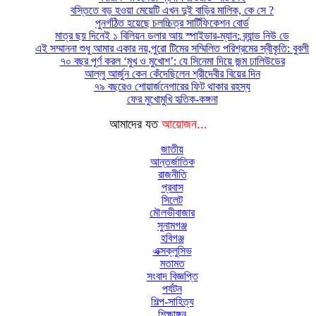
বস্তিতে বড় হওয়া মেয়েটি এখন দুই বাড়ির মালিক, কে সে ?
পুনর্গঠিত হয়েছে চলচ্চিত্র সার্টিফিকেশন বোর্ড
মাত্র ছয় দিনেই ১ বিলিয়ন ডলার আয় স্পাইডার-ম্যান: ব্র্যান্ড নিউ ডে
এই সম্মাননা শুধু আমার একার নয়,পুরো টিমের সম্মিলিত পরিশ্রমের স্বীকৃতি: বুবলী
৭০ বছর পূর্ণ করল ‘মুখ ও মুখোশ’: যে সিনেমা দিয়ে জন্ম ঢালিউডের
আল্লু আর্জুন কেন কেঁদেছিলেন শ্রীদেবীর বিয়ের দিন
৭৯ বছরেও শোয়ার্জনেগারের ফিট থাকার রহস্য
ফের মুখোমুখি হৃতিক-কঙ্গনা
আমাদের যত
আয়োজন...
জাতীয়
আন্তর্জাতিক
রাজনীতি
প্রবাস
সিলেট
মৌলভীবাজার
সুনামগঞ্জ
হবিগঞ্জ
এক্সক্লুসিভ
মতামত
সংবাদ বিজ্ঞপ্তি
পর্যটন
শিল্প-সাহিত্য
শিক্ষাঙ্গন