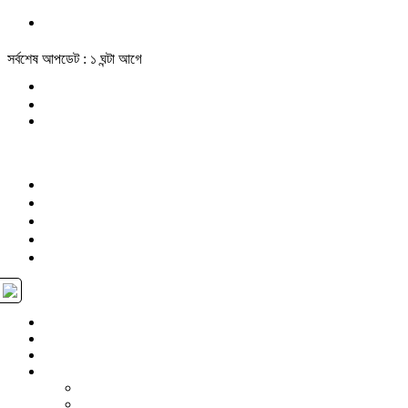
সর্বশেষ আপডেট : ১ ঘন্টা আগে