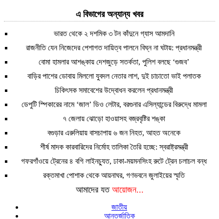
এ বিভাগের অন্যান্য খবর
ভারত থেকে ২ দশমিক ৩ টন কাঁদুনে গ্যাস আমদানি
রাজনীতি যেন নিজেদের পেশাগত দায়িত্ব পালনে বিঘ্ন না ঘটায়: প্রধানমন্ত্রী
বোমা হামলার আশঙ্কায় দেশজুড়ে সতর্কতা, পুলিশ বলছে ‘গুজব’
বাড়ির পাশের ডোবায় মিললো যুবদল নেতার লাশ, দুই চাচাতো ভাই পলাতক
চিকিৎসক সমাবেশের উদ্বোধন করলেন প্রধানমন্ত্রী
ডেপুটি স্পিকারের নামে ‘জাল’ ডিও লেটার, বরগুনার এসিল্যান্ডের বিরুদ্ধে মামলা
৭ জেলায় ঝোড়ো হাওয়াসহ বজ্রবৃষ্টির শঙ্কা
বগুড়ার এরুলিয়ায় বাসচাপায় ৬ জন নিহত, আহত অনেকে
শীর্ষ মাদক কারবারিদের নির্মোহ তালিকা তৈরি হচ্ছে: স্বরাষ্ট্রমন্ত্রী
গফরগাঁওয়ে ট্রেনের ৪ বগি লাইনচ্যুত, ঢাকা-ময়মনসিংহ রুটে ট্রেন চলাচল বন্ধ
রক্তমাখা পোশাক থেকে আয়নাঘর, গণভবনে জুলাইয়ের স্মৃতি
আমাদের যত
আয়োজন...
জাতীয়
আন্তর্জাতিক