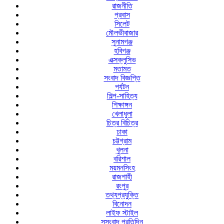
রাজনীতি
প্রবাস
সিলেট
মৌলভীবাজার
সুনামগঞ্জ
হবিগঞ্জ
এক্সক্লুসিভ
মতামত
সংবাদ বিজ্ঞপ্তি
পর্যটন
শিল্প-সাহিত্য
শিক্ষাঙ্গন
খেলাধুলা
চিত্র বিচিত্র
ঢাকা
চট্টগ্রাম
খুলনা
বরিশাল
ময়মনসিংহ
রাজশাহী
রংপুর
তথ্যপ্রযুক্তি
বিনোদন
লাইফ স্টাইল
সুসংবাদ প্রতিদিন