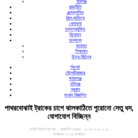
হবিগঞ্জ
রাজনীতি
এক্সক্লুসিভ
শিল্প-সাহিত্য
খেলাধুলা
তথ্যপ্রযুক্তি
বিনোদন
অন্যান্য
মতামত
শিক্ষাঙ্গন
চিত্র বিচিত্র
সিলেট
মৌলভীবাজার
সুনামগঞ্জ
হবিগঞ্জ
প্রবাস
সংবাদ বিজ্ঞপ্তি
পাথরবোঝাই ট্রাকের চাপে ঝালকাঠিতে পুরোনো সেতু ধস,
যোগাযোগ বিচ্ছিন্ন
ডেইলি সিলেট ডট কম ::
প্রকাশিত হয়েছে : ১৬ মে ২০২৬, ৯:২৯
অপরাহ্ন | ৯:২৯ অপরাহ্ন