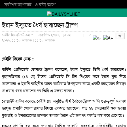
সর্বশেষ আপডেট : ৩ ঘন্টা আগে
ইরান ইস্যুতে ধৈর্য হারাচ্ছেন ট্রাম্প
ডেইলি সিলেট ডট কম ::
প্রকাশিত হয়েছে : ১৫ মে
|
০
২০২৬, ১১:১৮ অপরাহ্ন | ১১:১৮ অপরাহ্ন
ডেইলি সিলেট ডেস্ক ::
মার্কিন প্রেসিডেন্ট ডোনাল্ড ট্রাম্প বলেছেন, ইরান ইস্যুতে তিনি ধৈর্য হারাচ্ছেন।
বৃহস্পতিবার (১৪ মে) চীনের প্রেসিডেন্ট সি চিন পিংয়ের সঙ্গে ইরান যুদ্ধ নিয়ে
আলোচনা ও ইরানি বাহিনীর আরব আমিরাত উপকূলের কাছে একটি জাহাজের নিয়ন্ত্রণ
নেওয়ার খবর প্রকাশের পর তিনি এ মন্তব্য করেন।
হোয়াইট হাউস বলেছে, বেইজিংয়ে অনুষ্ঠিত শীর্ষ বৈঠকে ট্রাম্প ও সি গুরুত্বপূর্ণ জলপথ
হরমুজ প্রণালি খোলা রাখার বিষয়ে একমত হয়েছেন। গত ২৮ ফেব্রুয়ারি শুরু হওয়া
যুক্তরাষ্ট্র ও ইসরায়েলের হামলার জবাবে ইরান এই জলপথ কার্যত বন্ধ করে রেখেছে।
হরমুজ প্রণালি বন্ধ করে দেওয়ায় বৈশ্বিক জ্বালানি সরবরাহে নজিরবিহীন ব্যাঘাত