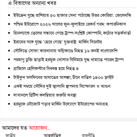
এ বিভাগের অন্যান্য খবর
ইউক্রেন যুদ্ধে রাশিয়ায় ৫০ হাজার সেনা পাঠাচ্ছে উত্তর কোরিয়া: জেলেনস্কি
পশ্চিম ইউরোপে ২০২৬ সালের জুন-জুলাইয়ে রেকর্ড গরম: কপারনিকাস
গ্রিনল্যান্ডে তেলের সন্ধানে গেছে ট্রাম্প-সংশ্লিষ্ট কোম্পানি, কঠোর সতর্কবার্তা
ইরানের সঙ্গে যুদ্ধে ‘হেরে গেছে’ যুক্তরাষ্ট্র: মার্কিন সিনেটর
সৌদিতে সোফা কারখানায় অগ্নিকাণ্ডে নিহত ১৬ জনই বাংলাদেশি
পরমাণু চুক্তি ছাড়াই হরমুজ খোলার বিনিময়ে যুদ্ধ থামাতে পারেন ট্রাম্প
ব্রাজিলে হেলিকপ্টার বিধ্বস্ত হয়ে নিহত ৪
টাইফুন ডলফিনের আঘাতের আশঙ্কা, চীনে বাতিল ১৪০০ ফ্লাইট
একই সময়ে সৌদির দুই জ্বালানি স্থাপনায় বিস্ফোরণ ও আগুন
দাবানলে ব্রিটিশ কলম্বিয়ায় জরুরি অবস্থা
হরমুজে নৌজোট গড়ার মার্কিন উদ্যোগে ইউরোপের অনাগ্রহ
আমাদের যত
আয়োজন...
জাতীয়
আন্তর্জাতিক
রাজনীতি