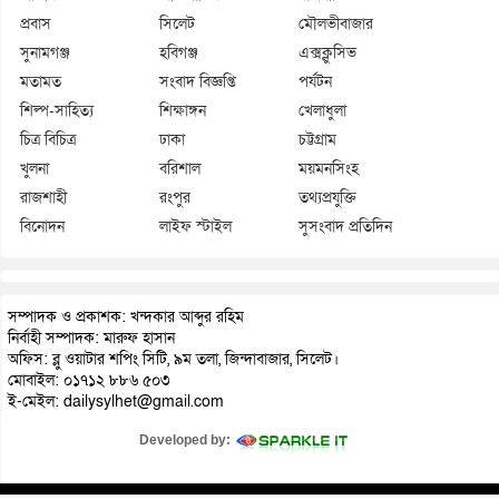
প্রবাস
সিলেট
মৌলভীবাজার
সুনামগঞ্জ
হবিগঞ্জ
এক্সক্লুসিভ
মতামত
সংবাদ বিজ্ঞপ্তি
পর্যটন
শিল্প-সাহিত্য
শিক্ষাঙ্গন
খেলাধুলা
চিত্র বিচিত্র
ঢাকা
চট্টগ্রাম
খুলনা
বরিশাল
ময়মনসিংহ
রাজশাহী
রংপুর
তথ্যপ্রযুক্তি
বিনোদন
লাইফ স্টাইল
সুসংবাদ প্রতিদিন
সম্পাদক ও প্রকাশক: খন্দকার আব্দুর রহিম
নির্বাহী সম্পাদক: মারুফ হাসান
অফিস: ব্লু ওয়াটার শপিং সিটি, ৯ম তলা, জিন্দাবাজার, সিলেট।
মোবাইল: ০১৭১২ ৮৮৬ ৫০৩
ই-মেইল: dailysylhet@gmail.com
Developed by: