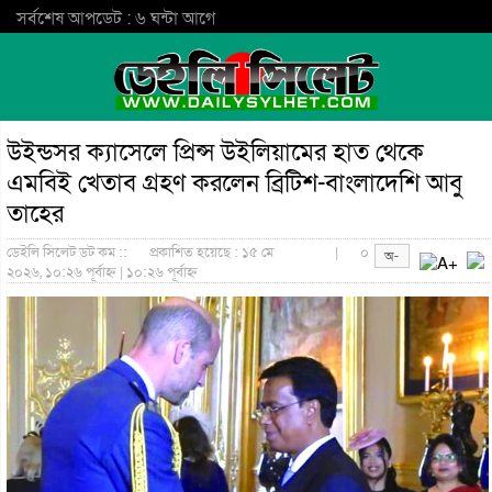
সর্বশেষ আপডেট : ৬ ঘন্টা আগে
উইন্ডসর ক্যাসেলে প্রিন্স উইলিয়ামের হাত থেকে
এমবিই খেতাব গ্রহণ করলেন ব্রিটিশ-বাংলাদেশি আবু
তাহের
ডেইলি সিলেট ডট কম ::
প্রকাশিত হয়েছে : ১৫ মে
|
০
২০২৬, ১০:২৬ পূর্বাহ্ন | ১০:২৬ পূর্বাহ্ন