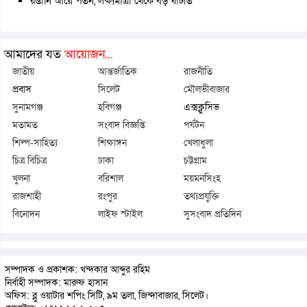
রপ্তানি আয়ে পতন, লক্ষ্যমাত্রা থেকে বড় ঘাটতি
আমাদের যত
আয়োজন...
জাতীয়
আন্তর্জাতিক
রাজনীতি
প্রবাস
সিলেট
মৌলভীবাজার
সুনামগঞ্জ
হবিগঞ্জ
এক্সক্লুসিভ
মতামত
সংবাদ বিজ্ঞপ্তি
পর্যটন
শিল্প-সাহিত্য
শিক্ষাঙ্গন
খেলাধুলা
চিত্র বিচিত্র
ঢাকা
চট্টগ্রাম
খুলনা
বরিশাল
ময়মনসিংহ
রাজশাহী
রংপুর
তথ্যপ্রযুক্তি
বিনোদন
লাইফ স্টাইল
সুসংবাদ প্রতিদিন
সম্পাদক ও প্রকাশক: খন্দকার আব্দুর রহিম
নির্বাহী সম্পাদক: মারুফ হাসান
অফিস: ব্লু ওয়াটার শপিং সিটি, ৯ম তলা, জিন্দাবাজার, সিলেট।