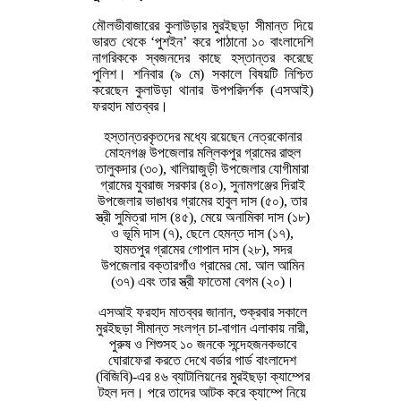
মৌলভীবাজারের কুলাউড়ার মুরইছড়া সীমান্ত দিয়ে
ভারত থেকে ‘পুশইন’ করে পাঠানো ১০ বাংলাদেশি
নাগরিককে স্বজনদের কাছে হস্তান্তর করেছে
পুলিশ। শনিবার (৯ মে) সকালে বিষয়টি নিশ্চিত
করেছেন কুলাউড়া থানার উপপরিদর্শক (এসআই)
ফরহাদ মাতব্বর।
হস্তান্তরকৃতদের মধ্যে রয়েছেন নেত্রকোনার
মোহনগঞ্জ উপজেলার মল্লিকপুর গ্রামের রাহুল
তালুকদার (৩০), খালিয়াজুড়ী উপজেলার যোগীমারা
গ্রামের যুবরাজ সরকার (৪০), সুনামগঞ্জের দিরাই
উপজেলার ভাঙাধর গ্রামের হাবুল দাস (৫০), তার
স্ত্রী সুমিত্রা দাস (৪৫), মেয়ে অনামিকা দাস (১৮)
ও ভূমি দাস (৭), ছেলে হেমন্ত দাস (১৭),
হামতপুর গ্রামের গোপাল দাস (২৮), সদর
উপজেলার বক্তারগাঁও গ্রামের মো. আল আমিন
(৩৭) এবং তার স্ত্রী ফাতেমা বেগম (২০)।
এসআই ফরহাদ মাতব্বর জানান, শুক্রবার সকালে
মুরইছড়া সীমান্ত সংলগ্ন চা-বাগান এলাকায় নারী,
পুরুষ ও শিশুসহ ১০ জনকে সন্দেহজনকভাবে
ঘোরাফেরা করতে দেখে বর্ডার গার্ড বাংলাদেশ
(বিজিবি)-এর ৪৬ ব্যাটালিয়নের মুরইছড়া ক্যাম্পের
টহল দল। পরে তাদের আটক করে ক্যাম্পে নিয়ে