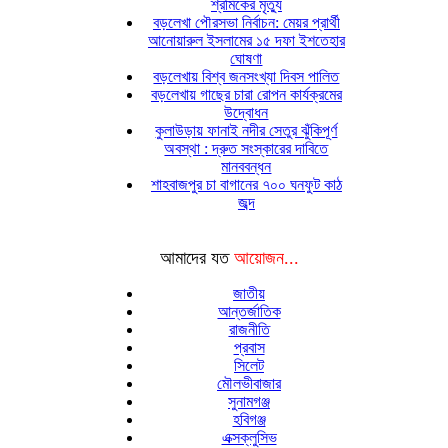
শ্রমিকের মৃত্যু
বড়লেখা পৌরসভা নির্বাচন: মেয়র প্রার্থী
আনোয়ারুল ইসলামের ১৫ দফা ইশতেহার
ঘোষণা
বড়লেখায় বিশ্ব জনসংখ্যা দিবস পালিত
বড়লেখায় গাছের চারা রোপন কার্যক্রমের
উদ্বোধন
কুলাউড়ায় ফানাই নদীর সেতুর ঝুঁকিপূর্ণ
অবস্থা : দ্রুত সংস্কারের দাবিতে
মানববন্ধন
শাহবাজপুর চা বাগানের ৭০০ ঘনফুট কাঠ
জব্দ
আমাদের যত
আয়োজন...
জাতীয়
আন্তর্জাতিক
রাজনীতি
প্রবাস
সিলেট
মৌলভীবাজার
সুনামগঞ্জ
হবিগঞ্জ
এক্সক্লুসিভ