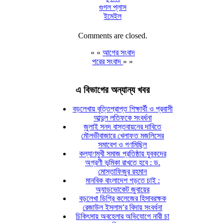
গুগল প্লাস
ইমেইল
Comments are closed.
« «
আগের সংবাদ
পরের সংবাদ
» »
এ বিভাগের অন্যান্য খবর
বড়লেখায় বৃত্তিপ্রাপ্ত শিক্ষার্থী ও প্রবাসী
আব্দুল লতিফকে সংবর্ধনা
জুলাই সনদ বাস্তবায়নের দাবিতে
মৌলভীবাজারে খেলাফত মজলিসের
সমাবেশ ও গণমিছিল
কল্যাণমুখী সমাজ প্রতিষ্ঠায় যুবকদের
অগ্রণী ভূমিকা রাখতে হবে : ড.
মোস্তাফিজুর রহমান
মানবিক বাংলাদেশ গড়তে চাই :
অ্যাডভোকেট জুবায়ের
বড়লেখা ডিগ্রি কলেজের হিসাবরক্ষক
রেজাউল ইসলাম’র বিদায় সংবর্ধনা
চিকিৎসায় অবহেলার অভিযোগে নারী চা