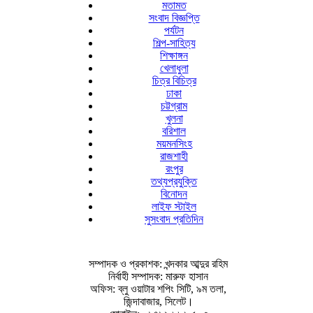
মতামত
সংবাদ বিজ্ঞপ্তি
পর্যটন
শিল্প-সাহিত্য
শিক্ষাঙ্গন
খেলাধুলা
চিত্র বিচিত্র
ঢাকা
চট্টগ্রাম
খুলনা
বরিশাল
ময়মনসিংহ
রাজশাহী
রংপুর
তথ্যপ্রযুক্তি
বিনোদন
লাইফ স্টাইল
সুসংবাদ প্রতিদিন
সম্পাদক ও প্রকাশক: খন্দকার আব্দুর রহিম
নির্বাহী সম্পাদক: মারুফ হাসান
অফিস: ব্লু ওয়াটার শপিং সিটি, ৯ম তলা,
জিন্দাবাজার, সিলেট।