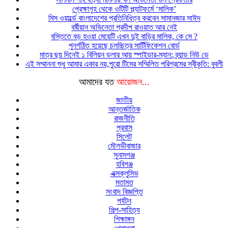
প্রেক্ষাগৃহ থেকে ওটিটি প্ল্যাটফর্মে ‘মালিক’
মিস ওয়ার্ল্ডে বাংলাদেশের প্রতিনিধিত্ব করবেন সামানজার সাঈদ
বর্ষীয়ান অভিনেতা প্রদীপ রাওয়াত আর নেই
বস্তিতে বড় হওয়া মেয়েটি এখন দুই বাড়ির মালিক, কে সে ?
পুনর্গঠিত হয়েছে চলচ্চিত্র সার্টিফিকেশন বোর্ড
মাত্র ছয় দিনেই ১ বিলিয়ন ডলার আয় স্পাইডার-ম্যান: ব্র্যান্ড নিউ ডে
এই সম্মাননা শুধু আমার একার নয়,পুরো টিমের সম্মিলিত পরিশ্রমের স্বীকৃতি: বুবলী
আমাদের যত
আয়োজন...
জাতীয়
আন্তর্জাতিক
রাজনীতি
প্রবাস
সিলেট
মৌলভীবাজার
সুনামগঞ্জ
হবিগঞ্জ
এক্সক্লুসিভ
মতামত
সংবাদ বিজ্ঞপ্তি
পর্যটন
শিল্প-সাহিত্য
শিক্ষাঙ্গন