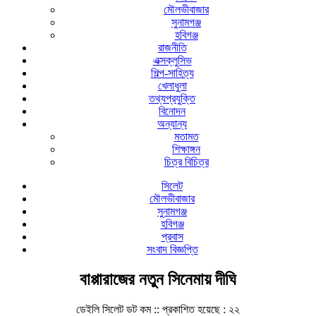
মৌলভীবাজার
সুনামগঞ্জ
হবিগঞ্জ
রাজনীতি
এক্সক্লুসিভ
শিল্প-সাহিত্য
খেলাধুলা
তথ্যপ্রযুক্তি
বিনোদন
অন্যান্য
মতামত
শিক্ষাঙ্গন
চিত্র বিচিত্র
সিলেট
মৌলভীবাজার
সুনামগঞ্জ
হবিগঞ্জ
প্রবাস
সংবাদ বিজ্ঞপ্তি
বাপ্পারাজের নতুন সিনেমায় দীঘি
ডেইলি সিলেট ডট কম ::
প্রকাশিত হয়েছে : ২২