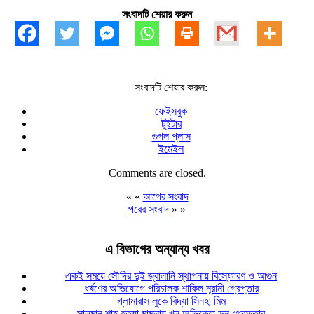
সংবাদটি শেয়ার করুন
সংবাদটি শেয়ার করুন:
ফেইসবুক
টুইটার
গুগল প্লাস
ইমেইল
Comments are closed.
« «
আগের সংবাদ
পরের সংবাদ
» »
এ বিভাগের অন্যান্য খবর
একই সময়ে সৌদির দুই জ্বালানি স্থাপনায় বিস্ফোরণ ও আগুন
ধর্ষণের অভিযোগে পরিচালক শাকিল নূরানী গ্রেপ্তার
গ্লামারাস লুকে বিদ্যা সিনহা মিম
সালমান শাহ হত্যা মামলায় খল অভিনেতা ডন গ্রেফতার