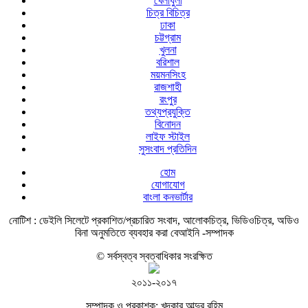
খেলাধুলা
চিত্র বিচিত্র
ঢাকা
চট্টগ্রাম
খুলনা
বরিশাল
ময়মনসিংহ
রাজশাহী
রংপুর
তথ্যপ্রযুক্তি
বিনোদন
লাইফ স্টাইল
সুসংবাদ প্রতিদিন
হোম
যোগাযোগ
বাংলা কনভার্টার
নোটিশ :
ডেইলি সিলেটে প্রকাশিত/প্রচারিত সংবাদ, আলোকচিত্র, ভিডিওচিত্র, অডিও
বিনা অনুমতিতে ব্যবহার করা বেআইনি -সম্পাদক
© সর্বস্বত্ব স্বত্বাধিকার সংরক্ষিত
২০১১-২০১৭
সম্পাদক ও প্রকাশক: খন্দকার আব্দুর রহিম