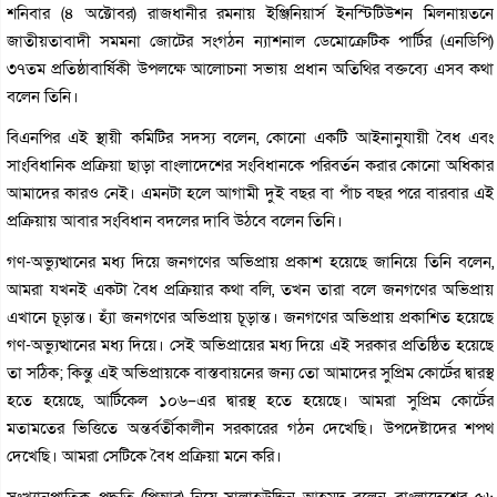
শনিবার (৪ অক্টোবর) রাজধানীর রমনায় ইঞ্জিনিয়ার্স ইনস্টিটিউশন মিলনায়তনে
জাতীয়তাবাদী সমমনা জোটের সংগঠন ন্যাশনাল ডেমোক্রেটিক পার্টির (এনডিপি)
৩৭তম প্রতিষ্ঠাবার্ষিকী উপলক্ষে আলোচনা সভায় প্রধান অতিথির বক্তব্যে এসব কথা
বলেন তিনি।
বিএনপির এই স্থায়ী কমিটির সদস্য বলেন, কোনো একটি আইনানুযায়ী বৈধ এবং
সাংবিধানিক প্রক্রিয়া ছাড়া বাংলাদেশের সংবিধানকে পরিবর্তন করার কোনো অধিকার
আমাদের কারও নেই। এমনটা হলে আগামী দুই বছর বা পাঁচ বছর পরে বারবার এই
প্রক্রিয়ায় আবার সংবিধান বদলের দাবি উঠবে বলেন তিনি।
গণ-অভ্যুত্থানের মধ্য দিয়ে জনগণের অভিপ্রায় প্রকাশ হয়েছে জানিয়ে তিনি বলেন,
আমরা যখনই একটা বৈধ প্রক্রিয়ার কথা বলি, তখন তারা বলে জনগণের অভিপ্রায়
এখানে চূড়ান্ত। হ্যাঁ জনগণের অভিপ্রায় চূড়ান্ত। জনগণের অভিপ্রায় প্রকাশিত হয়েছে
গণ-অভ্যুত্থানের মধ্য দিয়ে। সেই অভিপ্রায়ের মধ্য দিয়ে এই সরকার প্রতিষ্ঠিত হয়েছে
তা সঠিক; কিন্তু এই অভিপ্রায়কে বাস্তবায়নের জন্য তো আমাদের সুপ্রিম কোর্টের দ্বারস্থ
হতে হয়েছে, আর্টিকেল ১০৬–এর দ্বারস্থ হতে হয়েছে। আমরা সুপ্রিম কোর্টের
মতামতের ভিত্তিতে অন্তর্বর্তীকালীন সরকারের গঠন দেখেছি। উপদেষ্টাদের শপথ
দেখেছি। আমরা সেটিকে বৈধ প্রক্রিয়া মনে করি।
সংখ্যানুপাতিক–পদ্ধতি (পিআর) নিয়ে সালাহউদ্দিন আহমদ বলেন, বাংলাদেশের ৫৬