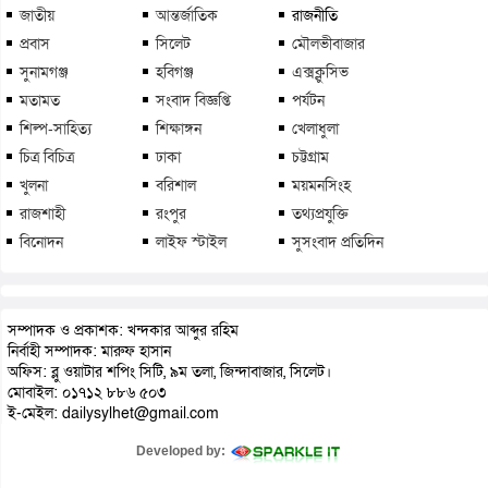
জাতীয়
আন্তর্জাতিক
রাজনীতি
প্রবাস
সিলেট
মৌলভীবাজার
সুনামগঞ্জ
হবিগঞ্জ
এক্সক্লুসিভ
মতামত
সংবাদ বিজ্ঞপ্তি
পর্যটন
শিল্প-সাহিত্য
শিক্ষাঙ্গন
খেলাধুলা
চিত্র বিচিত্র
ঢাকা
চট্টগ্রাম
খুলনা
বরিশাল
ময়মনসিংহ
রাজশাহী
রংপুর
তথ্যপ্রযুক্তি
বিনোদন
লাইফ স্টাইল
সুসংবাদ প্রতিদিন
সম্পাদক ও প্রকাশক: খন্দকার আব্দুর রহিম
নির্বাহী সম্পাদক: মারুফ হাসান
অফিস: ব্লু ওয়াটার শপিং সিটি, ৯ম তলা, জিন্দাবাজার, সিলেট।
মোবাইল: ০১৭১২ ৮৮৬ ৫০৩
ই-মেইল: dailysylhet@gmail.com
Developed by: