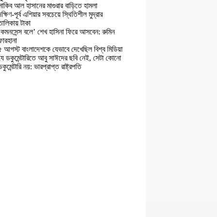
সাকিব আল হাসানের মাগুরার বাড়িতে হামলা
দক্ষিণ-পূর্ব এশিয়ার সবচেয়ে স্থিতিশীল মুদ্রার
তালিকায় টাকা
‘কমনসেন্স বলে’ শেখ হাসিনা ফিরে আসবেন: রুমিন
ফারহানা
৫ আগস্ট বাংলাদেশকে যেভাবে দেখেছিল বিশ্ব মিডিয়া
যে ডকুমেন্টারিতে আবু সাঈদের ছবি নেই, সেটা কোনো
ডকুমেন্টারি নয়: ভারপ্রাপ্ত রাষ্ট্রপতি