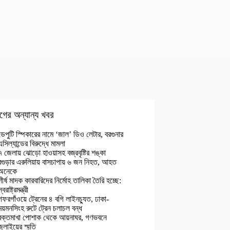
গের অন্যান্য খবর
ডেপুটি স্পিকারের নামে ‘জাল’ ডিও লেটার, বরগুনার
এসিল্যান্ডের বিরুদ্ধে মামলা
৭ জেলায় ঝোড়ো হাওয়াসহ বজ্রবৃষ্টির শঙ্কা
বগুড়ার এরুলিয়ায় বাসচাপায় ৬ জন নিহত, আহত
অনেকে
শীর্ষ মাদক কারবারিদের নির্মোহ তালিকা তৈরি হচ্ছে:
্বরাষ্ট্রমন্ত্রী
গফরগাঁওয়ে ট্রেনের ৪ বগি লাইনচ্যুত, ঢাকা-
ময়মনসিংহ রুটে ট্রেন চলাচল বন্ধ
রক্তমাখা পোশাক থেকে আয়নাঘর, গণভবনে
জুলাইয়ের স্মৃতি