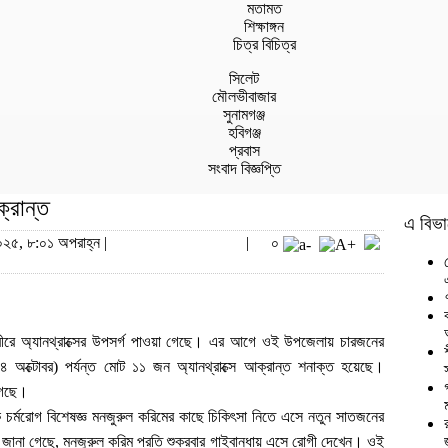
মতামত
শিক্ষাঙ্গন
চিত্র বিচিত্র
সিলেট
মৌলভীবাজার
সুনামগঞ্জ
হবিগঞ্জ
প্রবাস
সংবাদ বিজ্ঞপ্তি
ক্রান্ত
এ বিভা
০২৫, ৮:০১ অপরাহ্ন |
|
০
 শরীরে অ্যানথ্রাক্সের উপসর্গ পাওয়া গেছে। এর আগে ওই উপজেলায় চারজনের
অক্টোবর) পর্যন্ত মোট ১১ জন অ্যানথ্রাক্সে আক্রান্ত শনাক্ত হয়েছে।
স
 গেছে।
িকে চর্মরোগ বিশেষজ্ঞ মনজুরুল করিমের কাছে চিকিৎসা নিতে এসে নতুন সাতজনের
্রে জানা গেছে, মনজুরুল করিম প্রতি শুক্রবার গাইবান্ধায় এসে রোগী দেখেন। ওই