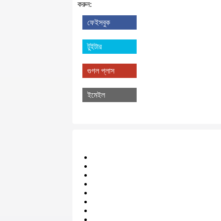
করুন:
ফেইসবুক
টুইটার
গুগল প্লাস
ইমেইল