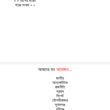
« «
আগের সংবাদ
পরের সংবাদ
» »
আমাদের যত
আয়োজন...
জাতীয়
আন্তর্জাতিক
রাজনীতি
প্রবাস
সিলেট
মৌলভীবাজার
সুনামগঞ্জ
হবিগঞ্জ