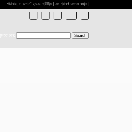
শনিবার, ৮ অগাস্ট ২০২৬ খ্রীষ্টাব্দ | ২৪ শ্রাবণ ১৪৩৩ বঙ্গাব্দ |
খুজতে চান: