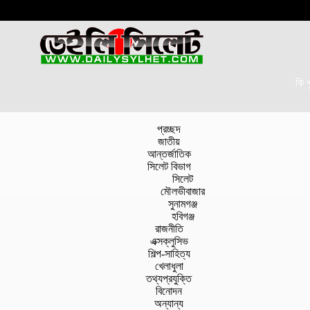
কি 
প্রচ্ছদ
জাতীয়
আন্তর্জাতিক
সিলেট বিভাগ
সিলেট
মৌলভীবাজার
সুনামগঞ্জ
হবিগঞ্জ
রাজনীতি
এক্সক্লুসিভ
শিল্প-সাহিত্য
খেলাধুলা
তথ্যপ্রযুক্তি
বিনোদন
অন্যান্য