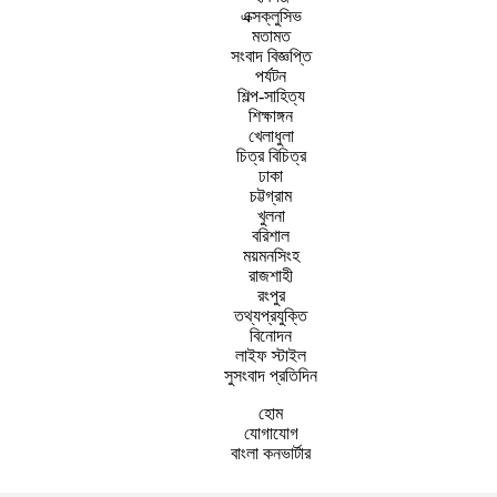
এক্সক্লুসিভ
মতামত
সংবাদ বিজ্ঞপ্তি
পর্যটন
শিল্প-সাহিত্য
শিক্ষাঙ্গন
খেলাধুলা
চিত্র বিচিত্র
ঢাকা
চট্টগ্রাম
খুলনা
বরিশাল
ময়মনসিংহ
রাজশাহী
রংপুর
তথ্যপ্রযুক্তি
বিনোদন
লাইফ স্টাইল
সুসংবাদ প্রতিদিন
হোম
যোগাযোগ
বাংলা কনভার্টার