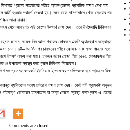
িশামত গ্রামের সাতজনের শরীরে অ্যানথ্রাক্সের প্রাথমিক লক্ষণ দেখা যায়।
ালে ভর্তি হওয়ার পরামর্শ দেওয়া হয়। তবে রাতে হাসপাতালে খোঁজ নেওয়ার পর
-পরিচয় জানা যায়নি।
 মাংস খেলে সাধারণত এই রোগের উপসর্গ দেখা দেয়। তবে দীর্ঘমেয়াদি চিকিৎসায়
র রহমান জানান, কয়েক দিন আগে গ্রামের লোকজন একটি অ্যানথ্রাক্স আক্রান্ত
ে অংশ নেন। দুই–তিন দিন পর চারজনের শরীরে ফোসকা এবং মাংস পচনের মতো
 চোখে উপসর্গ লক্ষ্য করা যায়। চারজন হলেন মোজা মিয়া (৫৬), মোজাফফর মিয়া
রগঞ্জ উপজেলা স্বাস্থ্য কমপ্লেক্সে চিকিৎসা নিয়েছেন।
 “কিশামত গ্রামসহ কয়েকটি ইউনিয়নে ইতোমধ্যে গবাদিপশুকে অ্যানথ্রাক্সের টিকা
 আক্রান্ত ব্যক্তিদের মধ্যে চর্মরোগ লক্ষণ দেখা দেয়। কেউ যদি শ্বাসকষ্ট অনুভব
গাইবান্ধা জেনারেল হাসপাতাল বা অন্য কোনো স্বাস্থ্য কমপ্লেক্সে এ ধরনের
Comments are closed.