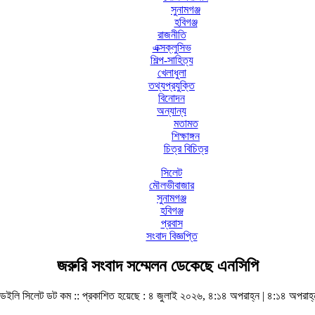
সুনামগঞ্জ
হবিগঞ্জ
রাজনীতি
এক্সক্লুসিভ
শিল্প-সাহিত্য
খেলাধুলা
তথ্যপ্রযুক্তি
বিনোদন
অন্যান্য
মতামত
শিক্ষাঙ্গন
চিত্র বিচিত্র
সিলেট
মৌলভীবাজার
সুনামগঞ্জ
হবিগঞ্জ
প্রবাস
সংবাদ বিজ্ঞপ্তি
জরুরি সংবাদ সম্মেলন ডেকেছে এনসিপি
ডেইলি সিলেট ডট কম ::
প্রকাশিত হয়েছে : ৪ জুলাই ২০২৬, ৪:১৪ অপরাহ্ন | ৪:১৪ অপরাহ্