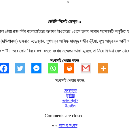
|
০
ডেইলি সিলেট ডেস্ক ::
েল ৫টায় রাজধানীর বাংলামোটরের রূপায়ণ টাওয়ারের ১৫তম তলায় সংবাদ সম্মেলনটি অনুষ্ঠিত 
ক্ষিণাঞ্চল) হাসনাত আব্দুল্লাহ, মুখপাত্র আসিফ মাহমুদ সজীব ভূঁইয়া, যুগ্ম আহ্বায়ক আল
ক পার্টি। তবে কোন বিষয়ে কথা বলতে সংবাদ সম্মেলন ডাকা হয়েছে তা নিয়ে মিডিয়া সেল থে
সংবাদটি শেয়ার করুন
সংবাদটি শেয়ার করুন:
ফেইসবুক
টুইটার
গুগল প্লাস
ইমেইল
Comments are closed.
« «
আগের সংবাদ