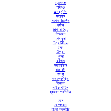
সুনামগঞ্জ
হবিগঞ্জ
এক্সক্লুসিভ
মতামত
সংবাদ বিজ্ঞপ্তি
পর্যটন
শিল্প-সাহিত্য
শিক্ষাঙ্গন
খেলাধুলা
চিত্র বিচিত্র
ঢাকা
চট্টগ্রাম
খুলনা
বরিশাল
ময়মনসিংহ
রাজশাহী
রংপুর
তথ্যপ্রযুক্তি
বিনোদন
লাইফ স্টাইল
সুসংবাদ প্রতিদিন
হোম
যোগাযোগ
বাংলা কনভার্টার