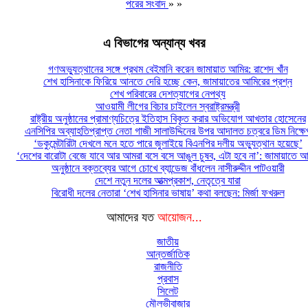
পরের সংবাদ
» »
এ বিভাগের অন্যান্য খবর
গণঅভ্যুত্থানের সঙ্গে প্রথম বেইমানি করেন জামায়াত আমির: রাশেদ খাঁন
শেখ হাসিনাকে ফিরিয়ে আনতে দেরি হচ্ছে কেন, জামায়াতের আমিরের প্রশ্ন
শেখ পরিবারের দেশত্যাগের নেপথ্য
আওয়ামী লীগের বিচার চাইলেন স্বরাষ্ট্রমন্ত্রী
রাষ্ট্রীয় অনুষ্ঠানের প্রামাণ্যচিত্রে ইতিহাস বিকৃত করার অভিযোগ আখতার হোসেনের
এনসিপির অব্যাহতিপ্রাপ্ত নেতা গাজী সালাউদ্দিনের উপর আদালত চত্বরে ডিম নিক্ষে
‘ডকুমেন্টারিটা দেখলে মনে হতে পারে জুলাইয়ে বিএনপির দলীয় অভ্যুত্থান হয়েছে’
‘দেশের বারোটা বেজে যাবে আর আমরা বসে বসে আঙুল চুষব, এটা হবে না’: জামায়াতে আ
অনুষ্ঠানে বক্তব্যের আগে চোখে ব্যান্ডেজ বাঁধলেন নাসীরুদ্দীন পাটওয়ারী
দেশে নতুন দলের আত্মপ্রকাশ, নেতৃত্বে যারা
বিরোধী দলের নেতারা ‘শেখ হাসিনার ভাষায়’ কথা বলছেন: মির্জা ফখরুল
আমাদের যত
আয়োজন...
জাতীয়
আন্তর্জাতিক
রাজনীতি
প্রবাস
সিলেট
মৌলভীবাজার