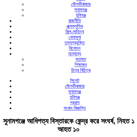
মৌলভীবাজার
সুনামগঞ্জ
হবিগঞ্জ
রাজনীতি
এক্সক্লুসিভ
শিল্প-সাহিত্য
খেলাধুলা
তথ্যপ্রযুক্তি
বিনোদন
অন্যান্য
মতামত
শিক্ষাঙ্গন
চিত্র বিচিত্র
সিলেট
মৌলভীবাজার
সুনামগঞ্জ
হবিগঞ্জ
প্রবাস
সংবাদ বিজ্ঞপ্তি
সুনামগঞ্জে আধিপত্য বিস্তারকে কেন্দ্র করে সংঘর্ষ, নিহত ১
আহত ১০