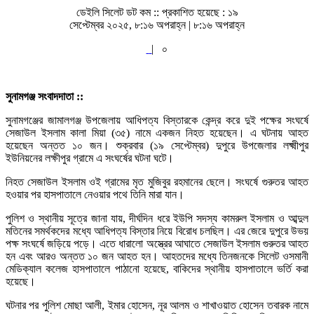
ডেইলি সিলেট ডট কম ::
প্রকাশিত হয়েছে : ১৯
সেপ্টেম্বর ২০২৫, ৮:১৬ অপরাহ্ন | ৮:১৬ অপরাহ্ন
|
০
সুনামগঞ্জ সংবাদদাতা ::
সুনামগঞ্জের জামালগঞ্জ উপজেলায় আধিপত্য বিস্তারকে কেন্দ্র করে দুই পক্ষের সংঘর্ষে
সেজাউল ইসলাম কালা মিয়া (৩৫) নামে একজন নিহত হয়েছেন। এ ঘটনায় আহত
হয়েছেন অন্তত ১০ জন। শুক্রবার (১৯ সেপ্টেম্বর) দুপুরে উপজেলার লক্ষ্মীপুর
ইউনিয়নের লক্ষীপুর গ্রামে এ সংঘর্ষের ঘটনা ঘটে।
নিহত সেজাউল ইসলাম ওই গ্রামের মৃত মুজিবুর রহমানের ছেলে। সংঘর্ষে গুরুতর আহত
হওয়ার পর হাসপাতালে নেওয়ার পথে তিনি মারা যান।
পুলিশ ও স্থানীয় সূত্রে জানা যায়, দীর্ঘদিন ধরে ইউপি সদস্য কামরুল ইসলাম ও আব্দুল
মতিনের সমর্থকদের মধ্যে আধিপত্য বিস্তার নিয়ে বিরোধ চলছিল। এর জেরে দুপুরে উভয়
পক্ষ সংঘর্ষে জড়িয়ে পড়ে। এতে ধারালো অস্ত্রের আঘাতে সেজাউল ইসলাম গুরুতর আহত
হন এবং আরও অন্তত ১০ জন আহত হন। আহতদের মধ্যে তিনজনকে সিলেট ওসমানী
মেডিক্যাল কলেজ হাসপাতালে পাঠানো হয়েছে, বাকিদের স্থানীয় হাসপাতালে ভর্তি করা
হয়েছে।
ঘটনার পর পুলিশ মোছা আলী, ইমার হোসেন, নূর আলম ও শাখাওয়াত হোসেন তবারক নামে