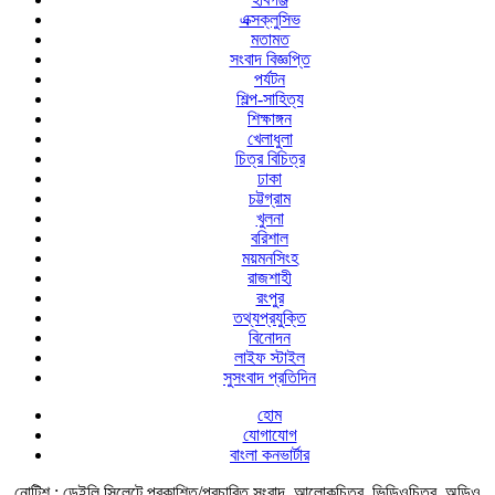
এক্সক্লুসিভ
মতামত
সংবাদ বিজ্ঞপ্তি
পর্যটন
শিল্প-সাহিত্য
শিক্ষাঙ্গন
খেলাধুলা
চিত্র বিচিত্র
ঢাকা
চট্টগ্রাম
খুলনা
বরিশাল
ময়মনসিংহ
রাজশাহী
রংপুর
তথ্যপ্রযুক্তি
বিনোদন
লাইফ স্টাইল
সুসংবাদ প্রতিদিন
হোম
যোগাযোগ
বাংলা কনভার্টার
নোটিশ :
ডেইলি সিলেটে প্রকাশিত/প্রচারিত সংবাদ, আলোকচিত্র, ভিডিওচিত্র, অডিও