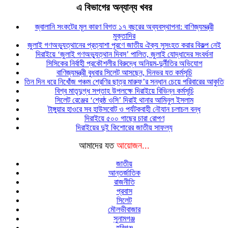
এ বিভাগের অন্যান্য খবর
জ্বালানি সংকটের মূল কারণ বিগত ১৭ বছরের অব্যবস্থাপনা: বাণিজ্যমন্ত্রী
মুক্তাদির
জুলাই গণঅভ্যুত্থানের প্রত্যাশা পূরণে জাতীয় ঐক্য সুসংহত করার বিকল্প নেই
দিরাইয়ে ‘জুলাই গণঅভ্যুত্থান দিবস’ পালিত, জুলাই যোদ্ধাদের সংবর্ধনা
সিসিকের নির্বাহী প্রকৌশলীর বিরুদ্ধে অনিয়ম-দুর্নীতির অভিযোগ
বাণিজ্যমন্ত্রী বুধবার সিলেট আসছেন, দিনভর যত কর্মসূচি
তিন দিন ধরে নিখোঁজ পঞ্চম শ্রেণির ছাত্র মারুফ’র সন্ধান চেয়ে পরিবারের আকুতি
বিশ্ব মাতৃদুগ্ধ সপ্তাহ উপলক্ষে দিরাইয়ে বিভিন্ন কর্মসূচি
সিলেট রেঞ্জের ‘শ্রেষ্ঠ ওসি’ দিরাই থানার আমিনুল ইসলাম
টাঙ্গুয়ার হাওরে সব হাউসবোট ও পর্যটকবাহী নৌযান চলাচল বন্ধ
দিরাইয়ে ৫০০ গাছের চারা রোপণ
দিরাইয়ের দুই কিশোরের জাতীয় সাফল্য
আমাদের যত
আয়োজন...
জাতীয়
আন্তর্জাতিক
রাজনীতি
প্রবাস
সিলেট
মৌলভীবাজার
সুনামগঞ্জ
হবিগঞ্জ