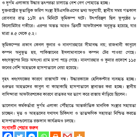
ও দুর্গম এলাকায় উদ্ধার তৎপরতা চালাতে বেশ বেগ পোহাতে হচ্ছে।
যুক্তরাষ্ট্রের ভূতাত্ত্বিক জরিপ সংস্থা ইউএসজিএসের তথ্য অনুযায়ী, স্থানীয় সময় গতকাল
রোববার রাত ১১টা ৪৭ মিনিটে ভূমিকম্প ঘটে। উৎপত্তিস্থল ছিল ভূপৃষ্ঠের ৮
কিলোমিটার গভীরে। এরপর অন্তত আরও তিনটি আফটারশক অনুভূত হয়েছে, যার
মাত্রা ৪.৫ থেকে ৫.২।
ভূমিকম্পের প্রভাব কেবল কুনার ও নানগারহারে সীমাবদ্ধ নয়; রাজধানী কাবুলে
কম্পন অনুভূত হয়, পাকিস্তানের ইসলামাবাদেও কম্পন টের পাওয়া গেছে।
ধ্বংসস্তূপের নিচে অসংখ্য গ্রাম চাপা পড়ে গেছে। নানগারহার ও কুনার প্রদেশে ১১৫
জনের বেশি আহতকে হাসপাতালে নেয়া হয়েছে।
বৃহৎ ধ্বংসযজ্ঞের কারণে রাস্তাঘাট বন্ধ। উদ্ধারকাজে হেলিকপ্টার ব্যবহৃত হচ্ছে।
গুরুতর আহতদের কাবুল বা কাছাকাছি হাসপাতালে স্থানান্তর করা হচ্ছে। স্থানীয়
বাসিন্দারা আফটারশকের কারণে রাতভর ঘর ত্যাগ করে রাস্তায় দাঁড়িয়ে ছিলেন।
তালেবান কর্মকর্তারা দুর্গম এলাকা পৌঁছাতে আন্তর্জাতিক মানবিক সংস্থার সহায়তা
চাচ্ছেন। মৃত ও আহতদের যথাযথ চিকিৎসা ও তাত্ক্ষণিক সহায়তা নিশ্চিত করতে
হাসপাতালগুলোতে রক্তদান কার্যক্রমও চলছে।
সংবাদটি শেয়ার করুন