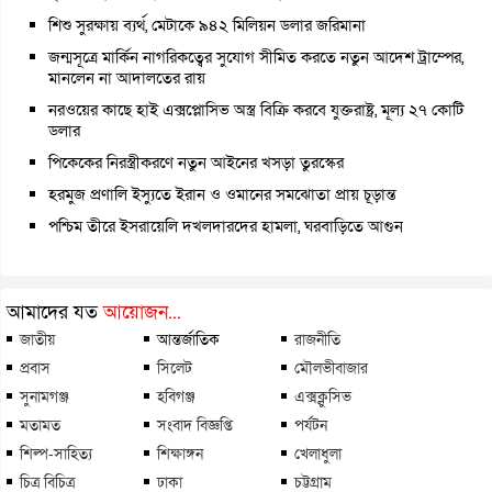
শিশু সুরক্ষায় ব্যর্থ, মেটাকে ৯৪২ মিলিয়ন ডলার জরিমানা
জন্মসূত্রে মার্কিন নাগরিকত্বের সুযোগ সীমিত করতে নতুন আদেশ ট্রাম্পের,
মানলেন না আদালতের রায়
নরওয়ের কাছে হাই এক্সপ্লোসিভ অস্ত্র বিক্রি করবে যুক্তরাষ্ট্র, মূল্য ২৭ কোটি
ডলার
পিকেকের নিরস্ত্রীকরণে নতুন আইনের খসড়া তুরস্কের
হরমুজ প্রণালি ইস্যুতে ইরান ও ওমানের সমঝোতা প্রায় চূড়ান্ত
পশ্চিম তীরে ইসরায়েলি দখলদারদের হামলা, ঘরবাড়িতে আগুন
আমাদের যত
আয়োজন...
জাতীয়
আন্তর্জাতিক
রাজনীতি
প্রবাস
সিলেট
মৌলভীবাজার
সুনামগঞ্জ
হবিগঞ্জ
এক্সক্লুসিভ
মতামত
সংবাদ বিজ্ঞপ্তি
পর্যটন
শিল্প-সাহিত্য
শিক্ষাঙ্গন
খেলাধুলা
চিত্র বিচিত্র
ঢাকা
চট্টগ্রাম