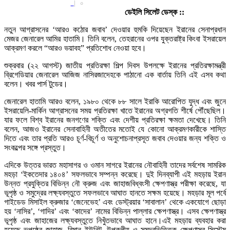
|
০
ডেইলি সিলেট ডেস্ক ::
নতুন আগ্রাসনের ‘আরও কঠোর জবাব’ দেওয়ার হুমকি দিয়েছেন ইরানের সেনাপ্রধান
মেজর জেনারেল আমির হাতামি। তিনি বলেন, তেহরানের ওপর যুক্তরাষ্ট্র কিংবা ইসরায়েল
আক্রমণ করলে “আরও ভয়াবহ” প্রতিশোধ নেওয়া হবে।
শুক্রবার (২২ আগস্ট) জাতীয় প্রতিরক্ষা শিল্প দিবস উপলক্ষে ইরানের প্রতিরক্ষামন্ত্রী
ব্রিগেডিয়ার জেনারেল আজিজ নাসিরজাদেহকে পাঠানো এক বার্তায় তিনি এই এসব কথা
বলেন। খবর পার্স টুডের।
জেনারেল হাতামি আরও বলেন, ১৯৮০ থেকে ৮৮ সালে ইরাকি আরোপিত যুদ্ধ এবং জুনে
ইসরায়েলি-মার্কিন আগ্রাসনের সময় প্রতিরক্ষা খাতে ইরানের অগ্রগতি শীর্ষে পৌঁছেছিল।
যার ফলে বিশ্ব ইরানের জনগণের শক্তি এবং দেশীয় প্রতিরক্ষা ক্ষমতা দেখেছে। তিনি
বলেন, আজও ইরানের সেনাবাহিনী অতীতের মতোই যে কোনো আক্রমণকারীকে শাস্তি
দিতে এবং তার প্রতি আরও চূর্ণ-বিচূর্ণ ও অনুশোচনাপ্রসূত জবাব দেওয়ার জন্য শক্তি ও
সংকল্পের সঙ্গে প্রস্তুত।
এদিকে উত্তর ভারত মহাসাগর ও ওমান সাগরে ইরানের নৌবাহিনী তাদের সর্বশেষ সামরিক
মহড়া ‘ইকতেদার ১৪০৪’ সফলভাবে সম্পন্ন করেছে। দুই দিনব্যাপী এই মহড়ায় ইরান
উন্নত প্রযুক্তির বিভিন্ন নৌ ক্রুজ এবং জাহাজবিধ্বংসী ক্ষেপণাস্ত্র পরীক্ষা করেছে, যা
ভূপৃষ্ঠ ও সমুদ্রের লক্ষ্যবস্তুতে সফলভাবে আঘাত হানতে সক্ষম হয়েছে। মহড়ার মূল পর্বে
গাইডেড মিসাইল ক্রুজার ‘জেনেভেহ’ এবং ডেস্ট্রয়ার ‘সাবালান’ থেকে একযোগে ছোড়া
হয় ‘নাসির’, ‘গাদির’ এবং ‘কাদের’ নামের বিভিন্ন পাল্লার ক্ষেপণাস্ত্র। এসব ক্ষেপণাস্ত্র
ভূপৃষ্ঠ এবং জাহাজের লক্ষ্যবস্তুতে নিখুঁতভাবে আঘাত হানে।এই মহড়ায় ব্যবহার করা
হয়েছে ভূপৃষ্ঠের জাহাজ, বিমান ইউনিট, উপকূলীয় ও সমুদ্রভিত্তিক ক্ষেপণাস্ত্র সিস্টেম