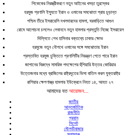
পিকেকের নিরস্ত্রীকরণে নতুন আইনের খসড়া তুরস্কের
হরমুজ প্রণালি ইস্যুতে ইরান ও ওমানের সমঝোতা প্রায় চূড়ান্ত
পশ্চিম তীরে ইসরায়েলি দখলদারদের হামলা, ঘরবাড়িতে আগুন
রোমে আলোচনা চললেও লেবাননে নতুন হামলার প্রস্তুতি নিচ্ছে ইসরায়েল
দিল্লিতে শেখ হাসিনার বক্তব্যে ঢাকার ক্ষোভ
হরমুজে নতুন নৌপথে ওমানের সঙ্গে সমঝোতায় ইরান
প্রস্তাবিত হরমুজ চুক্তিতে প্রণালিটির নিয়ন্ত্রণ পেতে পারে ইরান
জাপানের বিরুদ্ধে সামরিক পদক্ষেপের হুঁশিয়ারি উত্তর কোরিয়ার
উত্তেজনার মধ্যে ব্রাজিলের রাষ্ট্রদূতের ভিসা বাতিল করল যুক্তরাষ্ট্র
রাশিয়ার ক্ষেপণাস্ত্র হামলায় ইউক্রেনে নিহত ১৪, আহত ২৭
আমাদের যত
আয়োজন...
জাতীয়
আন্তর্জাতিক
রাজনীতি
প্রবাস
সিলেট
মৌলভীবাজার
সুনামগঞ্জ