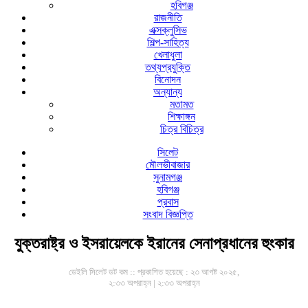
হবিগঞ্জ
রাজনীতি
এক্সক্লুসিভ
শিল্প-সাহিত্য
খেলাধুলা
তথ্যপ্রযুক্তি
বিনোদন
অন্যান্য
মতামত
শিক্ষাঙ্গন
চিত্র বিচিত্র
সিলেট
মৌলভীবাজার
সুনামগঞ্জ
হবিগঞ্জ
প্রবাস
সংবাদ বিজ্ঞপ্তি
যুক্তরাষ্ট্র ও ইসরায়েলকে ইরানের সেনাপ্রধানের হুংকার
ডেইলি সিলেট ডট কম ::
প্রকাশিত হয়েছে : ২৩ আগষ্ট ২০২৫,
২:৩৩ অপরাহ্ন | ২:৩৩ অপরাহ্ন