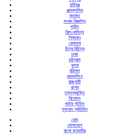
হবিগঞ্জ
এক্সক্লুসিভ
মতামত
সংবাদ বিজ্ঞপ্তি
পর্যটন
শিল্প-সাহিত্য
শিক্ষাঙ্গন
খেলাধুলা
চিত্র বিচিত্র
ঢাকা
চট্টগ্রাম
খুলনা
বরিশাল
ময়মনসিংহ
রাজশাহী
রংপুর
তথ্যপ্রযুক্তি
বিনোদন
লাইফ স্টাইল
সুসংবাদ প্রতিদিন
হোম
যোগাযোগ
বাংলা কনভার্টার