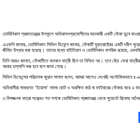
ডোমিনিকান প্রজাতন্ত্রের উপকূলে অভিবাসনপ্রত্যাশীদের বহনকারী একটি নৌকা ডুবে যাওয়ার
এএফপি জানায়, ডোমিনিকান সিভিল ডিফেন্স জানায়, নৌকাটি যুক্তরাষ্ট্রের একটি দ্বীপ পুয়
জীবিত উদ্ধার করা হয়েছে। তাদের মধ্যে হাইতিয়ান ও ডোমিনিকান নাগরিক রয়েছে, এমন
তিনি আরও জানান, নৌকাটিতে কতজন যাত্রী ছিল তা নিশ্চিত নয়। তবে বেঁচে ফেরা যাত
আবার তল্লাশি শুরু হবে বলে জানা গেছে।
সিভিল ডিফেন্সের পরিচালক জুয়ান সালাস বলেন, আমরা আগেও দেখেছি অলৌকিকভাবে ৪-৬ দ
অভিবাসীরা সাধারণত ‘ইয়োলা’ নামক ছোট ও অরক্ষিত কাঠ বা ফাইবারের নৌকায় করে এ যাত
এ বিপজ্জনক যাত্রা সত্ত্বেও গত দশকে ডোমিনিকান প্রজাতন্ত্র থেকে পুয়ের্তো রিকোয় অ