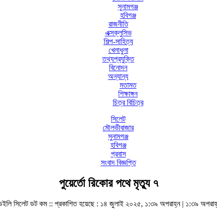
সুনামগঞ্জ
হবিগঞ্জ
রাজনীতি
এক্সক্লুসিভ
শিল্প-সাহিত্য
খেলাধুলা
তথ্যপ্রযুক্তি
বিনোদন
অন্যান্য
মতামত
শিক্ষাঙ্গন
চিত্র বিচিত্র
সিলেট
মৌলভীবাজার
সুনামগঞ্জ
হবিগঞ্জ
প্রবাস
সংবাদ বিজ্ঞপ্তি
পুয়ের্তো রিকোর পথে মৃত্যু ৭
েইলি সিলেট ডট কম ::
প্রকাশিত হয়েছে : ১৪ জুলাই ২০২৫, ১:৩৯ অপরাহ্ন | ১:৩৯ অপরাহ