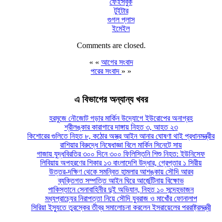
ফেইসবুক
টুইটার
গুগল প্লাস
ইমেইল
Comments are closed.
« «
আগের সংবাদ
পরের সংবাদ
» »
এ বিভাগের অন্যান্য খবর
হরমুজে নৌজোট গড়ার মার্কিন উদ্যোগে ইউরোপের অনাগ্রহ
শ্রীলঙ্কার কারাগারে দাঙ্গায় নিহত ৩, আহত ২৩
কিশোরের গুলিতে নিহত ৮, কঠোর অস্ত্র আইন আনার ঘোষণা থাই প্রধানমন্ত্রীর
রাশিয়ার বিরুদ্ধে নিষেধাজ্ঞা বিলে মার্কিন সিনেটে সায়
গাজায় যুদ্ধবিরতির ৩০০ দিনে ৩০০ ফিলিস্তিনি শিশু নিহত: ইউনিসেফ
লিবিয়ায় অপহরণের শিকার ১৩ বাংলাদেশি উদ্ধার, গ্রেপ্তার ১ সিরীয়
উত্তর-দক্ষিণ থেকে সমন্বিত হামলার আশঙ্কায় সৌদি আরব
ব্যক্তিগত সম্পত্তি আইন ঘিরে আর্জেন্টিনায় বিক্ষোভ
পাকিস্তানে সেনাবাহিনীর দুই অভিযান, নিহত ১০ সন্দেহভাজন
মধ্যপ্রাচ্যের নিরাপত্তা নিয়ে সৌদি যুবরাজ ও মাখোঁর ফোনালাপ
সিরিয়া ইস্যুতে তুরস্কের তীব্র সমালোচনা করলেন ইসরায়েলের পররাষ্ট্রমন্ত্রী