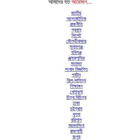
আমাদের যত
আয়োজন...
জাতীয়
আন্তর্জাতিক
রাজনীতি
প্রবাস
সিলেট
মৌলভীবাজার
সুনামগঞ্জ
হবিগঞ্জ
এক্সক্লুসিভ
মতামত
সংবাদ বিজ্ঞপ্তি
পর্যটন
শিল্প-সাহিত্য
শিক্ষাঙ্গন
খেলাধুলা
চিত্র বিচিত্র
ঢাকা
চট্টগ্রাম
খুলনা
বরিশাল
ময়মনসিংহ
রাজশাহী
রংপুর