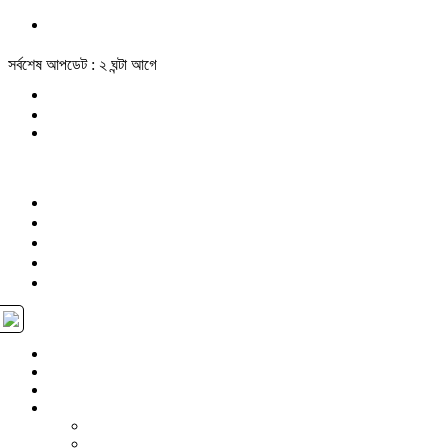
সর্বশেষ আপডেট : ২ ঘন্টা আগে