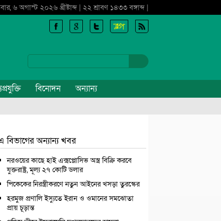
বার, ৬ অগাস্ট ২০২৬ খ্রীষ্টাব্দ | ২২ শ্রাবণ ১৪৩৩ বঙ্গাব্দ |
প্রযুক্তি
বিনোদন
অন্যান্য
এ বিভাগের অন্যান্য খবর
নরওয়ের কাছে হাই এক্সপ্লোসিভ অস্ত্র বিক্রি করবে
যুক্তরাষ্ট্র, মূল্য ২৭ কোটি ডলার
পিকেকের নিরস্ত্রীকরণে নতুন আইনের খসড়া তুরস্কের
হরমুজ প্রণালি ইস্যুতে ইরান ও ওমানের সমঝোতা
প্রায় চূড়ান্ত