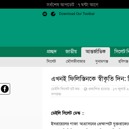
সর্বশেষ আপডেট : ৭ ঘন্টা আগে
Download Our Toolbar
প্রচ্ছদ
জাতীয়
আন্তর্জাতিক
সিলেট ব
সিলেট
মৌলভীবাজার
সুনামগঞ্জ
হবিগঞ্জ
এখনই ফিলিস্তিনকে স্বীকৃতি দিন
ডেইলি সিলেট ডট কম ::
প্রকাশিত হয়েছে : ১৩ জুলাই ২
অপরাহ্ন
ডেইলি সিলেট ডেস্ক ::
ইসরায়েলের গাজা আগ্রাসনের প্রেক্ষাপটে যুক্তরাজ্