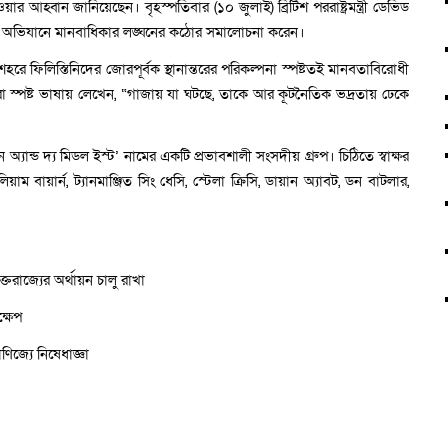
েওয়ার আহ্বান জানিয়েছেন। বৃহস্পতিবার (১০ জুলাই) ব্রিটিশ পররাষ্ট্রমন্ত্রী ডেভিড
েলি অভিযানে মানবাধিকার লঙ্ঘনের কঠোর সমালোচনা করেন।
 শহরে ফিলিস্তিনিদের জোরপূর্বক স্থানান্তরের পরিকল্পনা স্পষ্টতই মানবতাবিরোধী
স্পষ্ট ভাষায় লেখেন, “গাজায় যা ঘটছে, তাকে আর কূটনৈতিক ভদ্রতায় ঢেকে
অ্যান্ড দ্য মিডল ইস্ট’ নামের একটি প্রভাবশালী সংসদীয় গ্রুপ। চিঠিতে স্বাক্ষর
াম বায়ার্ন, ট্যানমাঞ্জিত সিং ধেসি, স্টেলা ক্রিসি, ডায়ান অ্যাবট, ডন বাটলার,
তরাজ্যের অর্থায়ন চালু রাখা
্ষেপ
িজ্যে নিষেধাজ্ঞা