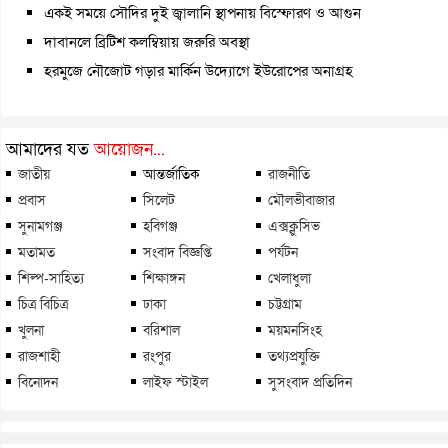
একই সময়ে সৌদির দুই জ্বালানি স্থাপনায় বিস্ফোরণ ও আগুন
দাবানলে ব্রিটিশ কলম্বিয়ায় জরুরি অবস্থা
হরমুজে নৌজোট গড়ার মার্কিন উদ্যোগে ইউরোপের অনাগ্রহ
আমাদের যত
আয়োজন...
জাতীয়
আন্তর্জাতিক
রাজনীতি
প্রবাস
সিলেট
মৌলভীবাজার
সুনামগঞ্জ
হবিগঞ্জ
এক্সক্লুসিভ
মতামত
সংবাদ বিজ্ঞপ্তি
পর্যটন
শিল্প-সাহিত্য
শিক্ষাঙ্গন
খেলাধুলা
চিত্র বিচিত্র
ঢাকা
চট্টগ্রাম
খুলনা
বরিশাল
ময়মনসিংহ
রাজশাহী
রংপুর
তথ্যপ্রযুক্তি
বিনোদন
লাইফ স্টাইল
সুসংবাদ প্রতিদিন