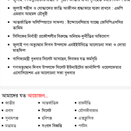
জুলাই শহীদ ও যোদ্ধাদের জাতি আজীবন শ্রদ্ধাভরে স্মরণ রাখবে : এমপি
এমরান আহমদ চৌধুরী
আন্তর্জাতিক অলিম্পিয়াডে সাফল্য : ইন্দোনেশিয়ায় যাচ্ছে জেসিপিএসসির
তামিম
সিসিকের নির্বাহী প্রকৌশলীর বিরুদ্ধে অনিয়ম-দুর্নীতির অভিযোগ
জুলাই গণ-অভ্যুত্থান দিবস উপলক্ষে এনইইউবিতে আলোচনা সভা ও দোয়া
মাহফিল
বাণিজ্যমন্ত্রী বুধবার সিলেট আসছেন, দিনভর যত কর্মসূচি
গণঅভ্যুত্থান দিবস উপলক্ষে সিলেট ইউনাইটেড জার্নালিস্ট ওয়েলফেয়ার
এসোসিয়েশন এর আলোচনা সভা বুধবার
আমাদের যত
আয়োজন...
জাতীয়
আন্তর্জাতিক
রাজনীতি
প্রবাস
সিলেট
মৌলভীবাজার
সুনামগঞ্জ
হবিগঞ্জ
এক্সক্লুসিভ
মতামত
সংবাদ বিজ্ঞপ্তি
পর্যটন