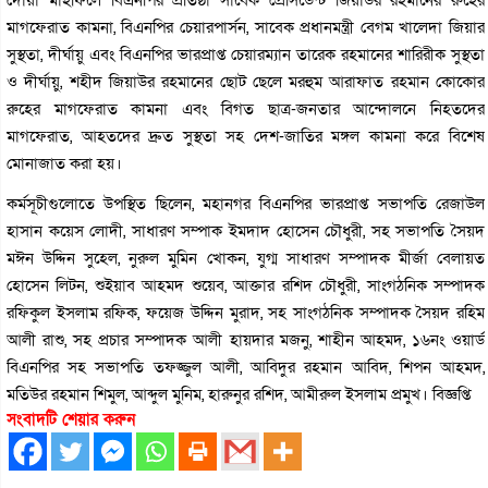
মাগফেরাত কামনা, বিএনপির চেয়ারপার্সন, সাবেক প্রধানমন্ত্রী বেগম খালেদা জিয়ার
সুস্থতা, দীর্ঘায়ু এবং বিএনপির ভারপ্রাপ্ত চেয়ারম্যান তারেক রহমানের শারিরীক সুস্থতা
ও দীর্ঘায়ু, শহীদ জিয়াউর রহমানের ছোট ছেলে মরহুম আরাফাত রহমান কোকোর
রুহের মাগফেরাত কামনা এবং বিগত ছাত্র-জনতার আন্দোলনে নিহতদের
মাগফেরাত, আহতদের দ্রুত সুস্থতা সহ দেশ-জাতির মঙ্গল কামনা করে বিশেষ
মোনাজাত করা হয়।
কর্মসূচীগুলোতে উপস্থিত ছিলেন, মহানগর বিএনপির ভারপ্রাপ্ত সভাপতি রেজাউল
হাসান কয়েস লোদী, সাধারণ সম্পাক ইমদাদ হোসেন চৌধুরী, সহ সভাপতি সৈয়দ
মঈন উদ্দিন সুহেল, নুরুল মুমিন খোকন, যুগ্ম সাধারণ সম্পাদক মীর্জা বেলায়ত
হোসেন লিটন, শুইয়াব আহমদ শুয়েব, আক্তার রশিদ চৌধুরী, সাংগঠনিক সম্পাদক
রফিকুল ইসলাম রফিক, ফয়েজ উদ্দিন মুরাদ, সহ সাংগঠনিক সম্পাদক সৈয়দ রহিম
আলী রাশু, সহ প্রচার সম্পাদক আলী হায়দার মজনু, শাহীন আহমদ, ১৬নং ওয়ার্ড
বিএনপির সহ সভাপতি তফজ্জুল আলী, আবিদুর রহমান আবিদ, শিপন আহমদ,
মতিউর রহমান শিমুল, আব্দুল মুনিম, হারুনুর রশিদ, আমীরুল ইসলাম প্রমুখ। বিজ্ঞপ্তি
সংবাদটি শেয়ার করুন