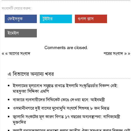
সংবাদটি শেয়ার করুন:
ফেইসবুক
টুইটার
গুগল প্লাস
ইমেইল
Comments are closed.
« «
আগের সংবাদ
পরের সংবাদ
» »
এ বিভাগের অন্যান্য খবর
ইসলামের মূল্যবোধ সমুন্নত রাখতে ইসলামি সংস্কৃতিচর্চার বিকল্প নেই:
মাহফুজা সিদ্দিকা এমপি
বাজারে ব্যবসায়ীদের সিন্ডিকেট ভেঙে দেওয়া হবে: আইনমন্ত্রী
ওসমানীনগরে দুই বাসের মুখোমুখি সংঘর্ষে শিশুসহ ৮ জন নিহত
জ্বালানি সংকটের মূল কারণ বিগত ১৭ বছরের অব্যবস্থাপনা: বাণিজ্যমন্ত্রী
মুক্তাদির
জুলাই গণঅভ্যুত্থানের প্রত্যাশা পূরণে জাতীয় ঐক্য সুসংহত করার বিকল্প নেই