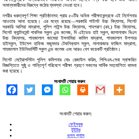
অমান্যকারীদের বিরুদ্ধে কঠোর ব্যবস্থা নেওয়া হবে।
নগরীর গুরুত্বপূর্ণ শিক্ষা প্রতিষ্ঠানসহ প্রায় ৫০টির অধিক পরীক্ষাকেন্দ্রকে এই নির্দেশনার
আওতায় আনা হয়েছে। এর মধ্যে রয়েছে—সরকারি পাইলট উচ্চ বিদ্যালয়, সিলেট
সরকারি আলিয়া মাদ্রাসা, পুলিশ লাইন্স উচ্চ বিদ্যালয়, শাহপরাণ (রহ.) উচ্চ বিদ্যালয়,
সিলেট ক্যান্টনমেন্ট পাবলিক স্কুল এন্ড কলেজ, দি এইডেড হাই স্কুল, জালালাবাদ বিএল
উচ্চ বিদ্যালয়, শাহজালাল জামেয়া ইসলামিয়া কামিল মাদ্রাসা, শাহজালাল উপশহর
হাইস্কুল, ইউসেপ হাফিজ মজুমদার টেকনিক্যাল স্কুল, লালাবাজার ফাজিল মাদ্রাসা,
শাহজালাল ইউনিভার্সিটি স্কুল এন্ড কলেজ এবং আরও বেশ কয়েকটি প্রতিষ্ঠান।
সিলেট মেট্রোপলিটন পুলিশ কমিশনার মোঃ রেজাউল করিম, পিপিএম-সেবা স্বাক্ষরিত
বিজ্ঞপ্তিতে সুষ্ঠু ও শান্তিপূর্ণ পরিবেশে পরীক্ষা গ্রহণে সকলের সার্বিক সহযোগিতা কামনা
করা হয়েছে।
সংবাদটি শেয়ার করুন
সংবাদটি শেয়ার করুন:
ফেইসবুক
টুইটার
গুগল প্লাস