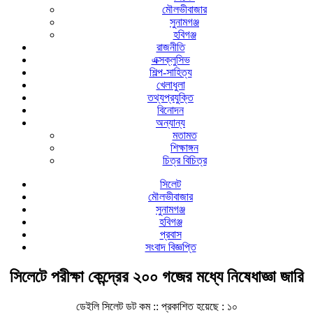
মৌলভীবাজার
সুনামগঞ্জ
হবিগঞ্জ
রাজনীতি
এক্সক্লুসিভ
শিল্প-সাহিত্য
খেলাধুলা
তথ্যপ্রযুক্তি
বিনোদন
অন্যান্য
মতামত
শিক্ষাঙ্গন
চিত্র বিচিত্র
সিলেট
মৌলভীবাজার
সুনামগঞ্জ
হবিগঞ্জ
প্রবাস
সংবাদ বিজ্ঞপ্তি
সিলেটে পরীক্ষা কেন্দ্রের ২০০ গজের মধ্যে নিষেধাজ্ঞা জারি
ডেইলি সিলেট ডট কম ::
প্রকাশিত হয়েছে : ১০