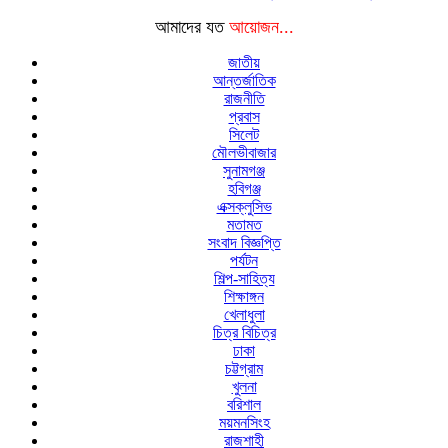
আমাদের যত
আয়োজন...
জাতীয়
আন্তর্জাতিক
রাজনীতি
প্রবাস
সিলেট
মৌলভীবাজার
সুনামগঞ্জ
হবিগঞ্জ
এক্সক্লুসিভ
মতামত
সংবাদ বিজ্ঞপ্তি
পর্যটন
শিল্প-সাহিত্য
শিক্ষাঙ্গন
খেলাধুলা
চিত্র বিচিত্র
ঢাকা
চট্টগ্রাম
খুলনা
বরিশাল
ময়মনসিংহ
রাজশাহী