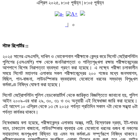
এপ্রিল ২০২৫, ৮:০৫ পূর্বাহ্ন | ৮:০৫ পূর্বাহ্ন
|
০
স্টাফ রিপোর্টার ::
২০২৫ সালের এসএসসি, দাখিল ও ভোকেশনাল পরীক্ষাকে কেন্দ্র করে সিলেট মেট্রোপলিটন
পুলিশের (এসএমপি) পক্ষ থেকে জননিরাপত্তা ও শান্তিশৃঙ্খলা রক্ষায় পরীক্ষাকেন্দ্রের
আশপাশে বিশেষ নিরাপত্তা ব্যবস্থা গ্রহণ করা হয়েছে। এ লক্ষ্যে পরীক্ষা চলাকালীন
সময়ে সিলেট মহানগর এলাকার সকল পরীক্ষাকেন্দ্রের ২০০ গজের মধ্যে জনসমাগম,
মিছিল, গান-বাজনা, লাউডস্পিকার ব্যবহারসহ যেকোনো ধরনের সম্ভাব্য বিশৃঙ্খল
কর্মকাণ্ড নিষিদ্ধ ঘোষণা করা হয়েছে।
সিলেট মেট্রোপলিটন পুলিশ হেডকোয়ার্টার্স থেকে জারিকৃত বিজ্ঞপ্তিতে জানানো হয়, পুলিশ
আইন ২০০৯-এর ধারা ২৯, ৩০, ৩১ ও ৩২ অনুযায়ী এই নিষেধাজ্ঞা জারি করা হয়েছে।
এই আদেশ ১০ এপ্রিল থেকে ১৩ মে ২০২৫ পর্যন্ত প্রতিদিন সকাল ৭টা থেকে সন্ধ্যা ৬টা
পর্যন্ত কার্যকর থাকবে।
নিষেধাজ্ঞায় বলা হয়েছে, পরীক্ষাকেন্দ্র এলাকায় অস্ত্র, লাঠি, বিস্ফোরক দ্রব্য, ইট-পাথর
বহন, ঢাকঢোল বাজানো, লাউডস্পিকার ব্যবহার এবং যেকোনো ধরনের গুজব বা নকলের
সহায়তাসহ জনশৃঙ্খলা বিঘ্নিত হয় এমন সব কর্মকাণ্ড সম্পূর্ণরূপে নিষিদ্ধ থাকবে।
পরীক্ষাকেন্দ্রকে অস্থায়ীভাবে সংরক্ষিত এলাকা হিসেবে গণ্য করা হবে এবং আইন