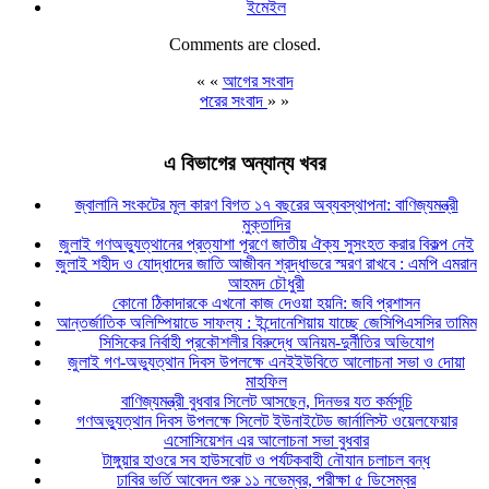
ইমেইল
Comments are closed.
« «
আগের সংবাদ
পরের সংবাদ
» »
এ বিভাগের অন্যান্য খবর
জ্বালানি সংকটের মূল কারণ বিগত ১৭ বছরের অব্যবস্থাপনা: বাণিজ্যমন্ত্রী
মুক্তাদির
জুলাই গণঅভ্যুত্থানের প্রত্যাশা পূরণে জাতীয় ঐক্য সুসংহত করার বিকল্প নেই
জুলাই শহীদ ও যোদ্ধাদের জাতি আজীবন শ্রদ্ধাভরে স্মরণ রাখবে : এমপি এমরান
আহমদ চৌধুরী
কোনো ঠিকাদারকে এখনো কাজ দেওয়া হয়নি: জবি প্রশাসন
আন্তর্জাতিক অলিম্পিয়াডে সাফল্য : ইন্দোনেশিয়ায় যাচ্ছে জেসিপিএসসির তামিম
সিসিকের নির্বাহী প্রকৌশলীর বিরুদ্ধে অনিয়ম-দুর্নীতির অভিযোগ
জুলাই গণ-অভ্যুত্থান দিবস উপলক্ষে এনইইউবিতে আলোচনা সভা ও দোয়া
মাহফিল
বাণিজ্যমন্ত্রী বুধবার সিলেট আসছেন, দিনভর যত কর্মসূচি
গণঅভ্যুত্থান দিবস উপলক্ষে সিলেট ইউনাইটেড জার্নালিস্ট ওয়েলফেয়ার
এসোসিয়েশন এর আলোচনা সভা বুধবার
টাঙ্গুয়ার হাওরে সব হাউসবোট ও পর্যটকবাহী নৌযান চলাচল বন্ধ
ঢাবির ভর্তি আবেদন শুরু ১১ নভেম্বর, পরীক্ষা ৫ ডিসেম্বর