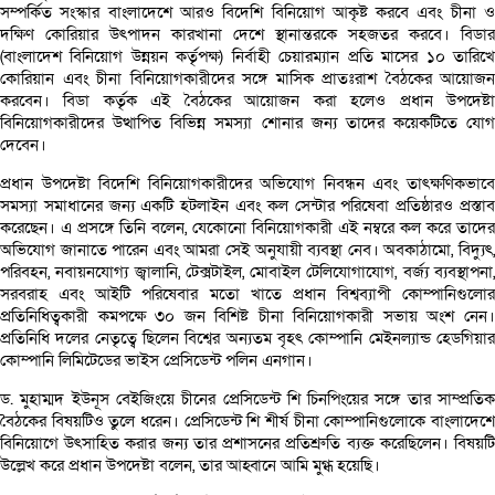
সম্পর্কিত সংস্কার বাংলাদেশে আরও বিদেশি বিনিয়োগ আকৃষ্ট করবে এবং চীনা ও
দক্ষিণ কোরিয়ার উৎপাদন কারখানা দেশে স্থানান্তরকে সহজতর করবে। বিডার
(বাংলাদেশ বিনিয়োগ উন্নয়ন কর্তৃপক্ষ) নির্বাহী চেয়ারম্যান প্রতি মাসের ১০ তারিখে
কোরিয়ান এবং চীনা বিনিয়োগকারীদের সঙ্গে মাসিক প্রাতঃরাশ বৈঠকের আয়োজন
করবেন। বিডা কর্তৃক এই বৈঠকের আয়োজন করা হলেও প্রধান উপদেষ্টা
বিনিয়োগকারীদের উত্থাপিত বিভিন্ন সমস্যা শোনার জন্য তাদের কয়েকটিতে যোগ
দেবেন।
প্রধান উপদেষ্টা বিদেশি বিনিয়োগকারীদের অভিযোগ নিবন্ধন এবং তাৎক্ষণিকভাবে
সমস্যা সমাধানের জন্য একটি হটলাইন এবং কল সেন্টার পরিষেবা প্রতিষ্ঠারও প্রস্তাব
করেছেন। এ প্রসঙ্গে তিনি বলেন, যেকোনো বিনিয়োগকারী এই নম্বরে কল করে তাদের
অভিযোগ জানাতে পারেন এবং আমরা সেই অনুযায়ী ব্যবস্থা নেব। অবকাঠামো, বিদ্যুৎ,
পরিবহন, নবায়নযোগ্য জ্বালানি, টেক্সটাইল, মোবাইল টেলিযোগাযোগ, বর্জ্য ব্যবস্থাপনা,
সরবরাহ এবং আইটি পরিষেবার মতো খাতে প্রধান বিশ্বব্যাপী কোম্পানিগুলোর
প্রতিনিধিত্বকারী কমপক্ষে ৩০ জন বিশিষ্ট চীনা বিনিয়োগকারী সভায় অংশ নেন।
প্রতিনিধি দলের নেতৃত্বে ছিলেন বিশ্বের অন্যতম বৃহৎ কোম্পানি মেইনল্যান্ড হেডগিয়ার
কোম্পানি লিমিটেডের ভাইস প্রেসিডেন্ট পলিন এনগান।
ড. মুহাম্মদ ইউনূস বেইজিংয়ে চীনের প্রেসিডেন্ট শি চিনপিংয়ের সঙ্গে তার সাম্প্রতিক
বৈঠকের বিষয়টিও তুলে ধরেন। প্রেসিডেন্ট শি শীর্ষ চীনা কোম্পানিগুলোকে বাংলাদেশে
বিনিয়োগে উৎসাহিত করার জন্য তার প্রশাসনের প্রতিশ্রুতি ব্যক্ত করেছিলেন। বিষয়টি
উল্লেখ করে প্রধান উপদেষ্টা বলেন, তার আহ্বানে আমি মুগ্ধ হয়েছি।