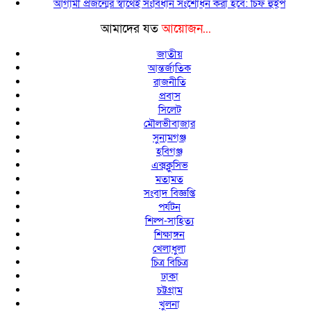
আগামী প্রজন্মের স্বার্থেই সংবিধান সংশোধন করা হবে: চিফ হুইপ
আমাদের যত
আয়োজন...
জাতীয়
আন্তর্জাতিক
রাজনীতি
প্রবাস
সিলেট
মৌলভীবাজার
সুনামগঞ্জ
হবিগঞ্জ
এক্সক্লুসিভ
মতামত
সংবাদ বিজ্ঞপ্তি
পর্যটন
শিল্প-সাহিত্য
শিক্ষাঙ্গন
খেলাধুলা
চিত্র বিচিত্র
ঢাকা
চট্টগ্রাম
খুলনা