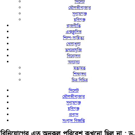
সিলেট
মৌলভীবাজার
সুনামগঞ্জ
হবিগঞ্জ
রাজনীতি
এক্সক্লুসিভ
শিল্প-সাহিত্য
খেলাধুলা
তথ্যপ্রযুক্তি
বিনোদন
অন্যান্য
মতামত
শিক্ষাঙ্গন
চিত্র বিচিত্র
সিলেট
মৌলভীবাজার
সুনামগঞ্জ
হবিগঞ্জ
প্রবাস
সংবাদ বিজ্ঞপ্তি
বিনিয়োগের এত অনুকূল পরিবেশ কখনো ছিল না : ড.