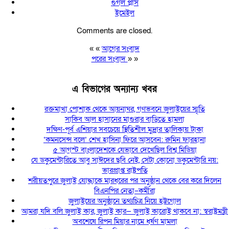
গুগল প্লাস
ইমেইল
Comments are closed.
« «
আগের সংবাদ
পরের সংবাদ
» »
এ বিভাগের অন্যান্য খবর
রক্তমাখা পোশাক থেকে আয়নাঘর, গণভবনে জুলাইয়ের স্মৃতি
সাকিব আল হাসানের মাগুরার বাড়িতে হামলা
দক্ষিণ-পূর্ব এশিয়ার সবচেয়ে স্থিতিশীল মুদ্রার তালিকায় টাকা
‘কমনসেন্স বলে’ শেখ হাসিনা ফিরে আসবেন: রুমিন ফারহানা
৫ আগস্ট বাংলাদেশকে যেভাবে দেখেছিল বিশ্ব মিডিয়া
যে ডকুমেন্টারিতে আবু সাঈদের ছবি নেই, সেটা কোনো ডকুমেন্টারি নয়:
ভারপ্রাপ্ত রাষ্ট্রপতি
শরীয়তপুরে জুলাই যোদ্ধাকে মারধরের পর অনুষ্ঠান থেকে বের করে দিলেন
বিএনপির নেতা–কর্মীরা
জুলাইয়ের অনুষ্ঠানে তথ্যচিত্র নিয়ে হট্টগোল
আমরা যদি বলি জুলাই কার, জুলাই কার— জুলাই কারোই থাকবে না: স্বরাষ্ট্রমন্ত্রী
অবশেষে রিপন মিয়ার নামে ধর্ষণ মামলা