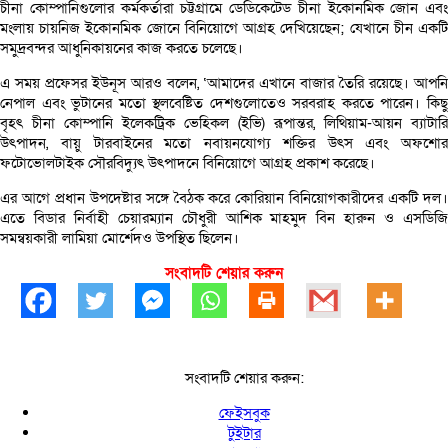
চীনা কোম্পানিগুলোর কর্মকর্তারা চট্টগ্রামে ডেডিকেটেড চীনা ইকোনমিক জোন এবং
মংলায় চায়নিজ ইকোনমিক জোনে বিনিয়োগে আগ্রহ দেখিয়েছেন; যেখানে চীন একটি
সমুদ্রবন্দর আধুনিকায়নের কাজ করতে চলেছে।
এ সময় প্রফেসর ইউনূস আরও বলেন, ‘আমাদের এখানে বাজার তৈরি রয়েছে। আপনি
নেপাল এবং ভুটানের মতো স্থলবেষ্টিত দেশগুলোতেও সরবরাহ করতে পারেন। কিছু
বৃহৎ চীনা কোম্পানি ইলেকট্রিক ভেহিকল (ইভি) রূপান্তর, লিথিয়াম-আয়ন ব্যাটারি
উৎপাদন, বায়ু টারবাইনের মতো নবায়নযোগ্য শক্তির উৎস এবং অফশোর
ফটোভোলটাইক সৌরবিদ্যুৎ উৎপাদনে বিনিয়োগে আগ্রহ প্রকাশ করেছে।
এর আগে প্রধান উপদেষ্টার সঙ্গে বৈঠক করে কোরিয়ান বিনিয়োগকারীদের একটি দল।
এতে বিডার নির্বাহী চেয়ারম্যান চৌধুরী আশিক মাহমুদ বিন হারুন ও এসডিজি
সমন্বয়কারী লামিয়া মোর্শেদও উপস্থিত ছিলেন।
সংবাদটি শেয়ার করুন
সংবাদটি শেয়ার করুন:
ফেইসবুক
টুইটার