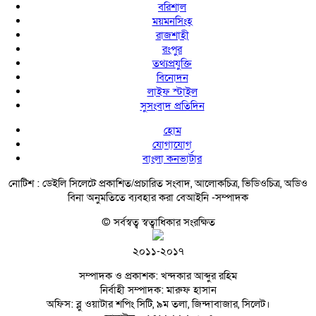
বরিশাল
ময়মনসিংহ
রাজশাহী
রংপুর
তথ্যপ্রযুক্তি
বিনোদন
লাইফ স্টাইল
সুসংবাদ প্রতিদিন
হোম
যোগাযোগ
বাংলা কনভার্টার
নোটিশ :
ডেইলি সিলেটে প্রকাশিত/প্রচারিত সংবাদ, আলোকচিত্র, ভিডিওচিত্র, অডিও
বিনা অনুমতিতে ব্যবহার করা বেআইনি -সম্পাদক
© সর্বস্বত্ব স্বত্বাধিকার সংরক্ষিত
২০১১-২০১৭
সম্পাদক ও প্রকাশক: খন্দকার আব্দুর রহিম
নির্বাহী সম্পাদক: মারুফ হাসান
অফিস: ব্লু ওয়াটার শপিং সিটি, ৯ম তলা, জিন্দাবাজার, সিলেট।