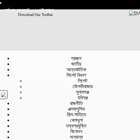
সর্বশেষ আপডেট : ২০ ঘন্টা আগে
Download Our Toolbar
প্রচ্ছদ
জাতীয়
আন্তর্জাতিক
সিলেট বিভাগ
সিলেট
মৌলভীবাজার
সুনামগঞ্জ
হবিগঞ্জ
রাজনীতি
এক্সক্লুসিভ
শিল্প-সাহিত্য
খেলাধুলা
তথ্যপ্রযুক্তি
বিনোদন
অন্যান্য