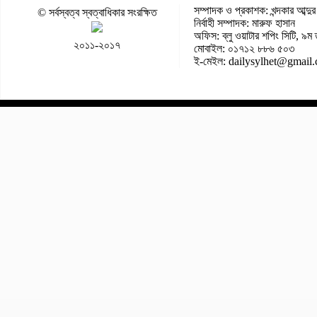
সম্পাদক ও প্রকাশক: খন্দকার আব্দুর
© সর্বস্বত্ব স্বত্বাধিকার সংরক্ষিত
নির্বাহী সম্পাদক: মারুফ হাসান
অফিস: ব্লু ওয়াটার শপিং সিটি, ৯ম 
২০১১-২০১৭
মোবাইল: ০১৭১২ ৮৮৬ ৫০৩
ই-মেইল: dailysylhet@gmail