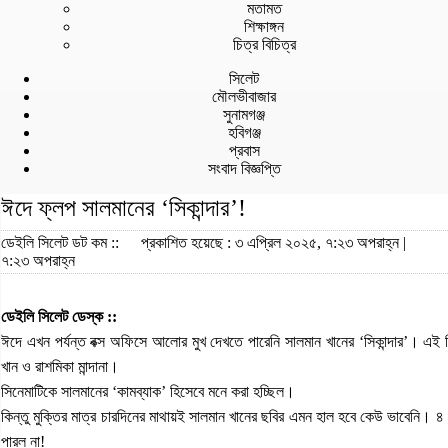
মতামত
শিক্ষাঙ্গন
চিত্র বিচিত্র
সিলেট
মৌলভীবাজার
সুনামগঞ্জ
হবিগঞ্জ
প্রবাস
সংবাদ বিজ্ঞপ্তি
ঈদে ফ্লপ সালমানের ‘সিকান্দার’!
ডেইলি সিলেট ডট কম ::
প্রকাশিত হয়েছে : ৩ এপ্রিল ২০২৫, ৭:২৩ অপরাহ্ন |
৭:২৩ অপরাহ্ন
ডেইলি সিলেট ডেস্ক ::
ঈদে এখন পর্যন্ত বক্স অফিসে আলোর মুখ দেখতে পারেনি সালমান খানের ‘সিকান্দার’। এই 
খান ও রাশমিকা মান্দানা।
সিনেমাটিকে সালমানের ‘কামব্যাক’ হিসেবে মনে করা হচ্ছিল।
কিন্তু মুক্তির মাত্র চারদিনের মাথায়ই সালমান খানের ছবির এমন হাল হবে কেউ ভাবেনি। ৪
পারল না!