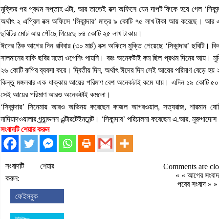
মুক্তির পর প্রথম সপ্তাহ এটা, আর তাতেই বক্স অফিসে যেন দাপট ফিকে হয়ে গেল ‘সিকান্দ
অর্থাৎ ২ এপ্রিল বক্স অফিসে ‘সিকান্দার’ মাত্র ৯ কোটি ৭৫ লাখ টাকা আয় করেছে। আর
ছবিটির মোট আয় পৌঁছে গিয়েছে ৮৪ কোটি ২৫ লাখ টাকায়।
ঈদের ঠিক আগের দিন রবিবার (৩০ মার্চ) বক্স অফিসে মুক্তি পেয়েছে ‘সিকান্দার’ ছবিটি। 
সালমানের বাকি ছবির মতো ওপেনিং পায়নি। বরং অনেকটাই কম ছিল প্রথম দিনের আয়। মুক্তি
২৬ কোটি রুপির ব্যবসা করে। দ্বিতীয় দিন, অর্থাৎ ঈদের দিন সেই আয়ের পরিমাণ বেড়ে হয
কিন্তু মঙ্গলবার এক ধাক্কায় আয়ের পরিমাণ বেশ অনেকটাই কমে যায়। এদিন ১৯ কোটি ৫০ 
সেই আয়ের পরিমাণ আরও অনেকটাই কমলো।
‘সিকান্দার’ সিনেমায় আরও অভিনয় করেছেন কাজল আগরওয়াল, সত্যরাজ, শারমান যোশ
নাদিয়াদওয়ালার গ্র্যান্ডসন এন্টারটেইনমেন্ট। ‘সিকান্দার’ পরিচালনা করেছেন এ.আর. মুরুগাদো
সংবাদটি শেয়ার করুন
সংবাদটি শেয়ার
Comments are clo
« «
আগের সংবাদ
করুন:
পরের সংবাদ
» »
ফেইসবুক