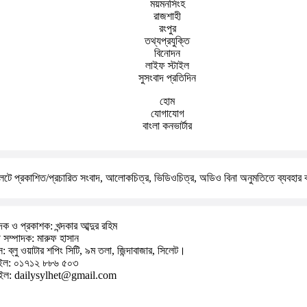
ময়মনসিংহ
রাজশাহী
রংপুর
তথ্যপ্রযুক্তি
বিনোদন
লাইফ স্টাইল
সুসংবাদ প্রতিদিন
হোম
যোগাযোগ
বাংলা কনভার্টার
টে প্রকাশিত/প্রচারিত সংবাদ, আলোকচিত্র, ভিডিওচিত্র, অডিও বিনা অনুমতিতে ব্যবহার 
দক ও প্রকাশক: খন্দকার আব্দুর রহিম
াহী সম্পাদক: মারুফ হাসান
 ব্লু ওয়াটার শপিং সিটি, ৯ম তলা, জিন্দাবাজার, সিলেট।
ইল: ০১৭১২ ৮৮৬ ৫০৩
ইল: dailysylhet@gmail.com