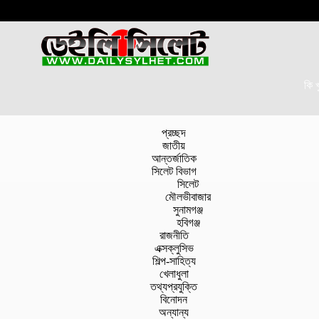
কি 
প্রচ্ছদ
জাতীয়
আন্তর্জাতিক
সিলেট বিভাগ
সিলেট
মৌলভীবাজার
সুনামগঞ্জ
হবিগঞ্জ
রাজনীতি
এক্সক্লুসিভ
শিল্প-সাহিত্য
খেলাধুলা
তথ্যপ্রযুক্তি
বিনোদন
অন্যান্য