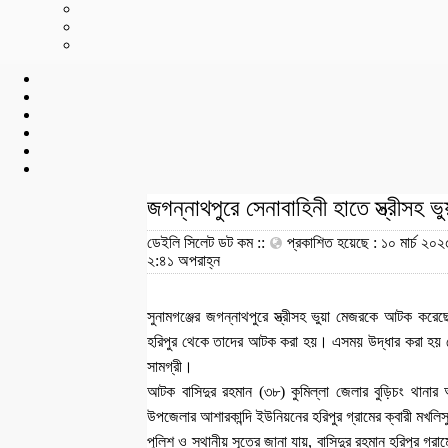
জগন্নাথপুরে সেনাবাহিনী হাতে স্ত্রীসহ
ডেইলি সিলেট ডট কম ::
প্রকাশিত হয়েছে : ১০ মার্চ ২০২
২:৪১ অপরাহ্ন
সুনামগঞ্জের জগন্নাথপুরে স্ত্রীসহ ভুয়া মেজরকে আটক কর
হরিপুর থেকে তাদের আটক করা হয়। এসময় উদ্ধার করা হয় সেনা
সামগ্রী।
আটক বাসিদুর রহমান (৩৮) কুমিল্লা জেলার বুড়িচং থানার আ
উপজেলার আশারকান্দি ইউনিয়নের হরিপুর গ্রামের ক্বারী মখলি
পুলিশ ও স্থানীয় সূত্রে জানা যায়, বাসিদুর রহমান হরিপুর গ্