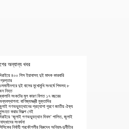
গের অন্যান্য খবর
দিরাইয়ে ৪০০ পিস ইয়াবাসহ দুই মাদক কারবারি
গ্রেপ্তার
ওসমানীনগরে দুই বাসের মুখোমুখি সংঘর্ষে শিশুসহ ৮
জন নিহত
জ্বালানি সংকটের মূল কারণ বিগত ১৭ বছরের
অব্যবস্থাপনা: বাণিজ্যমন্ত্রী মুক্তাদির
জুলাই গণঅভ্যুত্থানের প্রত্যাশা পূরণে জাতীয় ঐক্য
সুসংহত করার বিকল্প নেই
দিরাইয়ে ‘জুলাই গণঅভ্যুত্থান দিবস’ পালিত, জুলাই
যোদ্ধাদের সংবর্ধনা
সিসিকের নির্বাহী প্রকৌশলীর বিরুদ্ধে অনিয়ম-দুর্নীতির