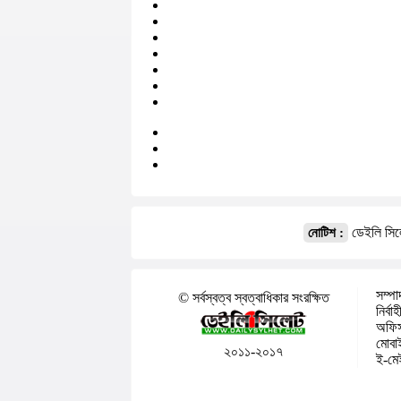
ডেইলি সিলে
নোটিশ :
সম্পা
© সর্বস্বত্ব স্বত্বাধিকার সংরক্ষিত
নির্ব
অফিস:
মোবা
২০১১-২০১৭
ই-মে