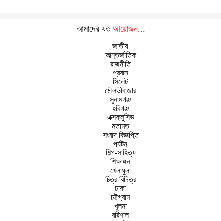
আমাদের যত
আয়োজন...
জাতীয়
আন্তর্জাতিক
রাজনীতি
প্রবাস
সিলেট
মৌলভীবাজার
সুনামগঞ্জ
হবিগঞ্জ
এক্সক্লুসিভ
মতামত
সংবাদ বিজ্ঞপ্তি
পর্যটন
শিল্প-সাহিত্য
শিক্ষাঙ্গন
খেলাধুলা
চিত্র বিচিত্র
ঢাকা
চট্টগ্রাম
খুলনা
বরিশাল