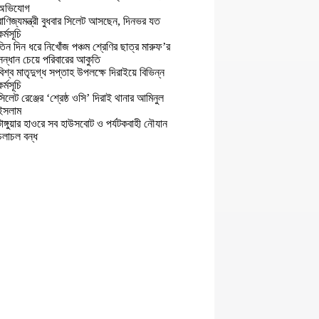
অভিযোগ
বাণিজ্যমন্ত্রী বুধবার সিলেট আসছেন, দিনভর যত
কর্মসূচি
তিন দিন ধরে নিখোঁজ পঞ্চম শ্রেণির ছাত্র মারুফ’র
সন্ধান চেয়ে পরিবারের আকুতি
বিশ্ব মাতৃদুগ্ধ সপ্তাহ উপলক্ষে দিরাইয়ে বিভিন্ন
কর্মসূচি
সিলেট রেঞ্জের ‘শ্রেষ্ঠ ওসি’ দিরাই থানার আমিনুল
ইসলাম
টাঙ্গুয়ার হাওরে সব হাউসবোট ও পর্যটকবাহী নৌযান
চলাচল বন্ধ