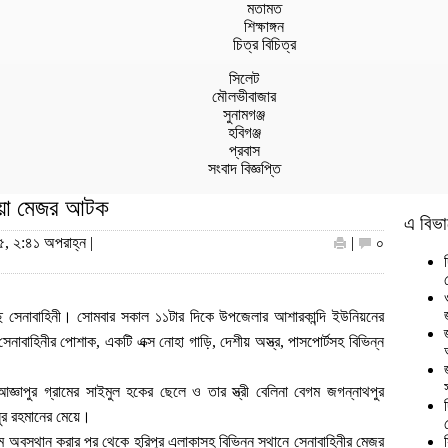
মতামত
শিক্ষাঙ্গন
চিত্র বিচিত্র
সিলেট
মৌলভীবাজার
সুনামগঞ্জ
হবিগঞ্জ
প্রবাস
সংবাদ বিজ্ঞপ্তি
 ভুয়া মেজর আটক
এ বিভা
৫, ২:৪১ অপরাহ্ন |
|
০
েছে সেনাবাহিনী। সোমবার সকাল ১১টার দিকে উপজেলার আশারকান্দি ইউনিয়নের
বাহিনীর পোশাক, একটি এক্স নোহা গাড়ি, দেশীয় অস্ত্র, পাসপোর্টসহ বিভিন্ন
জ্ঞাপুর গ্রামের সাইমুল হকের ছেলে ও তার স্ত্রী বেলিনা বেগম জগন্নাথপুর
সুর রহমানের মেয়ে।
রামে অবস্থান করার পর থেকে হরিপুর এলাকাসহ বিভিন্ন স্থানে সেনাবাহিনীর মেজর