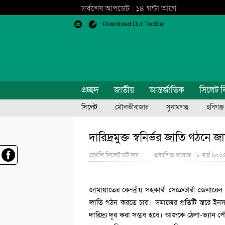
সর্বশেষ আপডেট : ১৪ ঘন্টা আগে
Download Our Toolbar
প্রচ্ছদ
জাতীয়
আন্তর্জাতিক
সিলেট ব
সিলেট
মৌলভীবাজার
সুনামগঞ্জ
হবিগঞ্জ
দারিদ্রমুক্ত স্বনির্ভর জাতি গঠ
ডেইলি সিলেট ডট কম ::
প্রকাশিত হয়েছে : ৮ মার্চ ২০২৫, ১
জামায়াতের কেন্দ্রীয় সহকারী সেক্রেটারী জেনারেল
জাতি গঠন করতে চায়। সমাজের প্রতিটি স্তরে ইনসাফ
দারিদ্র্য দূর করা সম্ভব হবে। আজকে ঠেলা-ভ্যান পৌ