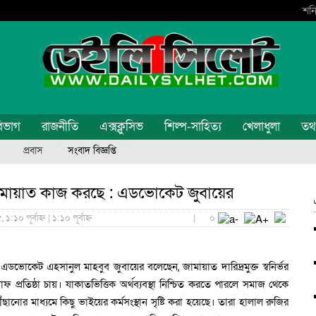
শনি
িভাগ
রাজনীতি
এক্সক্লুসিভ
শিল্প-সাহিত্য
খেলাধুলা
তথ্য
প্রবাস
সংবাদ বিজ্ঞপ্তি
নে জামায়াত কাজ করছে : এডভোকেট জুবায়ের
:১০ পূর্বাহ্ন | ১:১০ পূর্বাহ্ন
|
০
 এডভোকেট এহসানুল মাহবুব জুবায়ের বলেছেন, জামায়াত দারিদ্রমুক্ত স্বনির্ভর
 প্রতিষ্ঠা চায়। যাকাতভিত্তিক অর্থব্যবস্থা নিশ্চিত করতে পারলে সমাজ থেকে
ঁছানোর মাধ্যমে কিছু ভাইয়ের কর্মসংস্থান সৃষ্টি করা হয়েছে। তারা হালাল রুজির