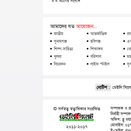
« «
আগের সংবাদ
আমাদের যত
আয়োজন...
জাতীয়
আন্তর্জাতিক
রা
সুনামগঞ্জ
হবিগঞ্জ
এক
শিল্প-সাহিত্য
শিক্ষাঙ্গন
খে
খুলনা
বরিশাল
ময়
বিনোদন
লাইফ স্টাইল
সু
নোটিশ :
ডেইলি সিলেট
সম্পাদক ও প্
© সর্বস্বত্ব স্বত্বাধিকার সংরক্ষিত
নির্বাহী সম্প
অফিস: ব্লু ওয
মোবাইল: ০১
২০১১-২০১৭
ই-মেইল: da