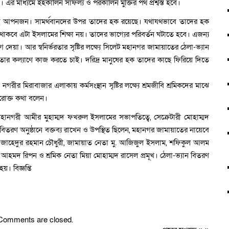
র মাধ্যমে ইহকালিন সাফল্য ও পরকালিন মুক্তির পথ প্রশ্বস্ত হবে।
েরই আপনজন। সামর্থবানদের উপর তাদের হক রয়েছে। যথাযথভাবে তাদের হক
াকবে এটা ইসলামের শিক্ষা নয়। তাদের ভাগ্যের পরিবর্তন ঘটাতে হবে। এজন্য
ুযোগ দেয়া। আর স্বনির্ভরতার সৃষ্টির লক্ষ্যে সিলেট মহানগর জামায়াতের ঠেলা-ভ্যান
 কল্যাণে কাজ করতে চাই। দরিদ্র মানুষের হক তাদের কাছে ফিরিয়ে দিতে
রীর মিরাবাজার এলাকায় কর্মসংস্থান সৃষ্টির লক্ষ্যে শ্রমজীবি শ্রমিকদের মাঝে
পরোক্ত কথা বলেন।
মহানগরী আমীর মুহাম্মদ ফখরুল ইসলামের সভাপতিত্বে, সেক্রেটারী মোহাম্মদ
বিতরণ অনুষ্ঠানে বক্তব্য রাখেন ও উপস্থিত ছিলেন, মহানগর জামায়াতের নায়েবে
ী জাহেদুর রহমান চৌধুরী, জামায়াত নেতা মু. আজিজুল ইসলাম, শফিকুল আলম
হমদ রিপন ও শ্রমিক নেতা মিয়া মোহাম্মদ রাসেল প্রমূখ। ঠেলা-ভ্যান বিতরণ
। বিজ্ঞপ্তি
Comments are closed.