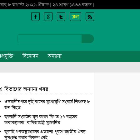
বার, ৮ অগাস্ট ২০২৬ খ্রীষ্টাব্দ | ২৪ শ্রাবণ ১৪৩৩ বঙ্গাব্দ |
প্রযুক্তি
বিনোদন
অন্যান্য
এ বিভাগের অন্যান্য খবর
ওসমানীনগরে দুই বাসের মুখোমুখি সংঘর্ষে শিশুসহ ৮
জন নিহত
জ্বালানি সংকটের মূল কারণ বিগত ১৭ বছরের
অব্যবস্থাপনা: বাণিজ্যমন্ত্রী মুক্তাদির
জুলাই গণঅভ্যুত্থানের প্রত্যাশা পূরণে জাতীয় ঐক্য
সুসংহত করার বিকল্প নেই