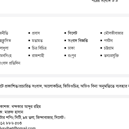
পরের সংবাদ
» »
জনীতি
প্রবাস
সিলেট
মৌলভীবাজার
্সক্লুসিভ
মতামত
সংবাদ বিজ্ঞপ্তি
পর্যটন
লাধুলা
চিত্র বিচিত্র
ঢাকা
চট্টগ্রাম
মনসিংহ
রাজশাহী
রংপুর
তথ্যপ্রযুক্তি
সংবাদ প্রতিদিন
ে প্রকাশিত/প্রচারিত সংবাদ, আলোকচিত্র, ভিডিওচিত্র, অডিও বিনা অনুমতিতে ব্যবহা
রকাশক: খন্দকার আব্দুর রহিম
াদক: মারুফ হাসান
়াটার শপিং সিটি, ৯ম তলা, জিন্দাবাজার, সিলেট।
৭১২ ৮৮৬ ৫০৩
ilysylhet@gmail.com