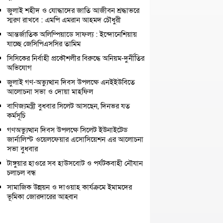
জুলাই শহীদ ও যোদ্ধাদের জাতি আজীবন শ্রদ্ধাভরে
স্মরণ রাখবে : এমপি এমরান আহমদ চৌধুরী
আন্তর্জাতিক অলিম্পিয়াডে সাফল্য : ইন্দোনেশিয়ায়
যাচ্ছে জেসিপিএসসির তামিম
সিসিকের নির্বাহী প্রকৌশলীর বিরুদ্ধে অনিয়ম-দুর্নীতির
অভিযোগ
জুলাই গণ-অভ্যুত্থান দিবস উপলক্ষে এনইইউবিতে
আলোচনা সভা ও দোয়া মাহফিল
বাণিজ্যমন্ত্রী বুধবার সিলেট আসছেন, দিনভর যত
কর্মসূচি
গণঅভ্যুত্থান দিবস উপলক্ষে সিলেট ইউনাইটেড
জার্নালিস্ট ওয়েলফেয়ার এসোসিয়েশন এর আলোচনা
সভা বুধবার
টাঙ্গুয়ার হাওরে সব হাউসবোট ও পর্যটকবাহী নৌযান
চলাচল বন্ধ
সামাজিক উন্নয়ন ও দাওয়াহ কার্যক্রমে ইমামদের
ভূমিকা জোরদারের আহ্বান