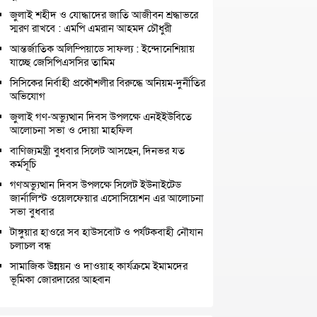
জুলাই শহীদ ও যোদ্ধাদের জাতি আজীবন শ্রদ্ধাভরে
স্মরণ রাখবে : এমপি এমরান আহমদ চৌধুরী
আন্তর্জাতিক অলিম্পিয়াডে সাফল্য : ইন্দোনেশিয়ায়
যাচ্ছে জেসিপিএসসির তামিম
সিসিকের নির্বাহী প্রকৌশলীর বিরুদ্ধে অনিয়ম-দুর্নীতির
অভিযোগ
জুলাই গণ-অভ্যুত্থান দিবস উপলক্ষে এনইইউবিতে
আলোচনা সভা ও দোয়া মাহফিল
বাণিজ্যমন্ত্রী বুধবার সিলেট আসছেন, দিনভর যত
কর্মসূচি
গণঅভ্যুত্থান দিবস উপলক্ষে সিলেট ইউনাইটেড
জার্নালিস্ট ওয়েলফেয়ার এসোসিয়েশন এর আলোচনা
সভা বুধবার
টাঙ্গুয়ার হাওরে সব হাউসবোট ও পর্যটকবাহী নৌযান
চলাচল বন্ধ
সামাজিক উন্নয়ন ও দাওয়াহ কার্যক্রমে ইমামদের
ভূমিকা জোরদারের আহ্বান