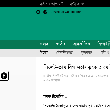
সর্বশেষ আপডেট : ৪ ঘন্টা আগে
Download Our Toolbar
প্রচ্ছদ
জাতীয়
আন্তর্জাতিক
সিলেট ব
সিলেট
মৌলভীবাজার
সুনামগঞ্জ
হবিগঞ্জ
সিলেট-তামাবিল মহাসড়কে ২ মো
ডেইলি সিলেট ডট কম ::
প্রকাশিত হয়েছে : ২৩ ফেব্রুয়া
৬:৩৬ অপরাহ্ন
স্টাফ রিপোর্টার ::
সিলেটের জৈন্তাপুরে ট্রাকের ধাক্কায় দুই মো