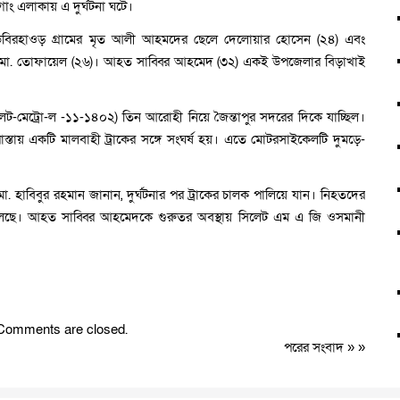
গাং এলাকায় এ দুর্ঘটনা ঘটে।
ডিবিরহাওড় গ্রামের মৃত আলী আহমদের ছেলে দেলোয়ার হোসেন (২৪) এবং
মো. তোফায়েল (২৬)। আহত সাব্বির আহমেদ (৩২) একই উপজেলার বিড়াখাই
(সিলেট-মেট্রো-ল -১১-১৪০২) তিন আরোহী নিয়ে জৈন্তাপুর সদরের দিকে যাচ্ছিল।
াস্তায় একটি মালবাহী ট্রাকের সঙ্গে সংঘর্ষ হয়। এতে মোটরসাইকেলটি দুমড়ে-
) মো. হাবিবুর রহমান জানান, দুর্ঘটনার পর ট্রাকের চালক পালিয়ে যান। নিহতদের
ত চলছে। আহত সাব্বির আহমেদকে গুরুতর অবস্থায় সিলেট এম এ জি ওসমানী
Comments are closed.
পরের সংবাদ
» »