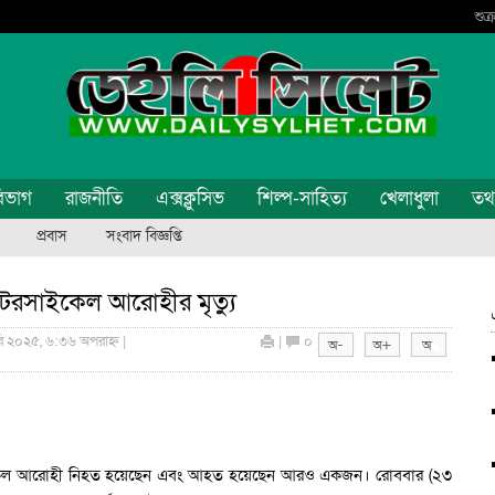
শুক
িভাগ
রাজনীতি
এক্সক্লুসিভ
শিল্প-সাহিত্য
খেলাধুলা
তথ্য
প্রবাস
সংবাদ বিজ্ঞপ্তি
টরসাইকেল আরোহীর মৃত্যু
রি ২০২৫, ৬:৩৬ অপরাহ্ন |
|
০
টরসাইকেল আরোহী নিহত হয়েছেন এবং আহত হয়েছেন আরও একজন। রোববার (২৩