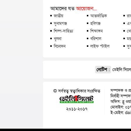
আমাদের যত
আয়োজন...
জাতীয়
আন্তর্জাতিক
রা
সুনামগঞ্জ
হবিগঞ্জ
এক
শিল্প-সাহিত্য
শিক্ষাঙ্গন
খে
খুলনা
বরিশাল
ময়
বিনোদন
লাইফ স্টাইল
সু
নোটিশ :
ডেইলি সিলেট
সম্পাদক ও প্
© সর্বস্বত্ব স্বত্বাধিকার সংরক্ষিত
নির্বাহী সম্প
অফিস: ব্লু ওয
মোবাইল: ০১
২০১১-২০১৭
ই-মেইল: da