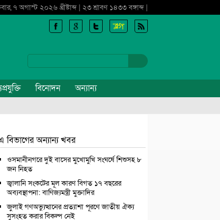
্রবার, ৭ অগাস্ট ২০২৬ খ্রীষ্টাব্দ | ২৩ শ্রাবণ ১৪৩৩ বঙ্গাব্দ |
প্রযুক্তি
বিনোদন
অন্যান্য
এ বিভাগের অন্যান্য খবর
ওসমানীনগরে দুই বাসের মুখোমুখি সংঘর্ষে শিশুসহ ৮
জন নিহত
জ্বালানি সংকটের মূল কারণ বিগত ১৭ বছরের
অব্যবস্থাপনা: বাণিজ্যমন্ত্রী মুক্তাদির
জুলাই গণঅভ্যুত্থানের প্রত্যাশা পূরণে জাতীয় ঐক্য
সুসংহত করার বিকল্প নেই