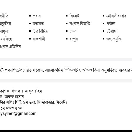
জনীতি
প্রবাস
সিলেট
মৌলভীবাজার
্সক্লুসিভ
মতামত
সংবাদ বিজ্ঞপ্তি
পর্যটন
লাধুলা
চিত্র বিচিত্র
ঢাকা
চট্টগ্রাম
মনসিংহ
রাজশাহী
রংপুর
তথ্যপ্রযুক্তি
সংবাদ প্রতিদিন
ে প্রকাশিত/প্রচারিত সংবাদ, আলোকচিত্র, ভিডিওচিত্র, অডিও বিনা অনুমতিতে ব্যবহা
রকাশক: খন্দকার আব্দুর রহিম
াদক: মারুফ হাসান
়াটার শপিং সিটি, ৯ম তলা, জিন্দাবাজার, সিলেট।
৭১২ ৮৮৬ ৫০৩
ilysylhet@gmail.com