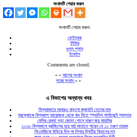
সংবাদটি শেয়ার করুন
সংবাদটি শেয়ার করুন:
ফেইসবুক
টুইটার
গুগল প্লাস
ইমেইল
Comments are closed.
« «
আগের সংবাদ
পরের সংবাদ
» »
এ বিভাগের অন্যান্য খবর
বিশ্ববাজারে আবারও বাড়লো জ্বালানি তেলের দাম
মরক্কোকে বিশ্বকাপ আয়োজক থেকে বাদ দিতে স্প্যানিশ পার্লামেন্টে প্রস্তাব
মেসির রেকর্ড গড়া জোড়া গোলে দারুণ জয় মায়ামির
২০৩০ বিশ্বকাপে ব্রাজিলের হয়ে মাঠ মাতাতে পারেন যে ১০ তরুণ তারকা
পিএসজিকে উড়িয়ে দিল লা লিগার দ্বিতীয় বিভাগের দল