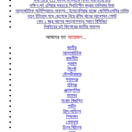
ক্ষমা চেয়ে ২১১ সদস্য সংস্থাকে ফিফা সভাপতির চিঠি
দক্ষিণ-পূর্ব এশিয়ার সবচেয়ে স্থিতিশীল মুদ্রার তালিকায় টাকা
আন্তর্জাতিক অলিম্পিয়াডে সাফল্য : ইন্দোনেশিয়ায় যাচ্ছে জেসিপিএসসির তামিম
নতুন ইতিহাস গড়ে ছেলেকে নিয়ে রশিদ খানের আবেগঘন পোস্ট
কেন ১ বছর আগের পদত্যাগপত্র গ্রহণ বিসিবির?
দিরাইয়ের দুই কিশোরের জাতীয় সাফল্য
আমাদের যত
আয়োজন...
জাতীয়
আন্তর্জাতিক
রাজনীতি
প্রবাস
সিলেট
মৌলভীবাজার
সুনামগঞ্জ
হবিগঞ্জ
এক্সক্লুসিভ
মতামত
সংবাদ বিজ্ঞপ্তি
পর্যটন
শিল্প-সাহিত্য
শিক্ষাঙ্গন
খেলাধুলা
চিত্র বিচিত্র