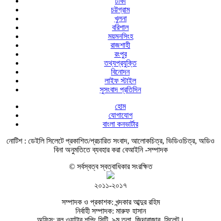
ঢাকা
চট্টগ্রাম
খুলনা
বরিশাল
ময়মনসিংহ
রাজশাহী
রংপুর
তথ্যপ্রযুক্তি
বিনোদন
লাইফ স্টাইল
সুসংবাদ প্রতিদিন
হোম
যোগাযোগ
বাংলা কনভার্টার
নোটিশ :
ডেইলি সিলেটে প্রকাশিত/প্রচারিত সংবাদ, আলোকচিত্র, ভিডিওচিত্র, অডিও
বিনা অনুমতিতে ব্যবহার করা বেআইনি -সম্পাদক
© সর্বস্বত্ব স্বত্বাধিকার সংরক্ষিত
২০১১-২০১৭
সম্পাদক ও প্রকাশক: খন্দকার আব্দুর রহিম
নির্বাহী সম্পাদক: মারুফ হাসান
অফিস: ব্লু ওয়াটার শপিং সিটি, ৯ম তলা, জিন্দাবাজার, সিলেট।