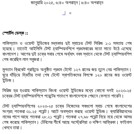
জানুয়ারি ২০২৫, ৬:৪০ অপরাহ্ন | ৬:৪০ অপরাহ্ন
|
০
স্পোর্টস ডেস্ক ::
পাকিস্তান ও ওয়েস্ট ইন্ডিজের মধ্যকার দুই ম্যাচের টেস্ট সিরিজ ১-১ সমতায় শেষ
হয়েছে। তাতেই আইসিসি টেস্ট চ্যাম্পিয়নশিপে প্রথমবারের মতো সাতে উঠে এসেছে
বাংলাদেশ। আগের দুই চক্রে সবার শেষে অর্থ্যাৎ নবম স্থানে থেকে টেস্ট চ্যাম্পিয়নশিপ
শেষ করেছিল লাল সবুজরা।
মুলতান ক্রিকেট গ্রাউন্ডে অনুষ্ঠিত প্রথম টেস্টে ১২৭ রানের জয় তুলে নেয় পাকিস্তান।
ঘুরে দাঁড়িয়ে দ্বিতীয় তথা শেষ টেস্টে স্বাগতিকদের বিপক্ষে ১২০ রানের জয় ওয়েস্ট
ইন্ডিজ।
সিরিজ ড্র হওয়ায় পাকিস্তান কিংবা ওয়েস্ট ইন্ডিজের মধ্যে কোনো দলই ২০২৩-২৫
চক্রের টেস্ট চ্যাম্পিয়নশিপে পয়েন্টের শতাংশে বাংলাদেশকে পেছনে ফেলতে পারেনি।
টেস্ট চ্যাম্পিয়নশিপের ২০২৩-২৫ চক্রে নিজেদের সবগুলো ম্যাচ শেষে বাংলাদেশের
সংগ্রহ শতকরা ৩১.২৫ পয়েন্ট। আটে অবস্থান করছে ওয়েস্ট ইন্ডিজ। ক্যারিবিয়ানদের
নামের পাশে আছে শতকরা ২৮.২১ পয়েন্ট। শতকরা ২৭.৯৮ পয়েন্ট নিয়ে নয়ে থেকে আসর
শেষ করেছে পাকিস্তান। টেবিলের শীর্ষে আছে অস্ট্রেলিয়া ও দক্ষিণ আফ্রিকা। ফাইনাল
খেলবে তারা।