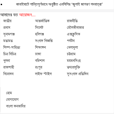
কানাইঘাটে শান্তিপূর্ণভাবে অনুষ্ঠিত এনসিপির ‘জুলাই জাগরণ পদযাত্রা’
আমাদের যত
আয়োজন...
জাতীয়
আন্তর্জাতিক
রাজনীতি
প্রবাস
সিলেট
মৌলভীবাজার
সুনামগঞ্জ
হবিগঞ্জ
এক্সক্লুসিভ
মতামত
সংবাদ বিজ্ঞপ্তি
পর্যটন
শিল্প-সাহিত্য
শিক্ষাঙ্গন
খেলাধুলা
চিত্র বিচিত্র
ঢাকা
চট্টগ্রাম
খুলনা
বরিশাল
ময়মনসিংহ
রাজশাহী
রংপুর
তথ্যপ্রযুক্তি
বিনোদন
লাইফ স্টাইল
সুসংবাদ প্রতিদিন
হোম
যোগাযোগ
বাংলা কনভার্টার