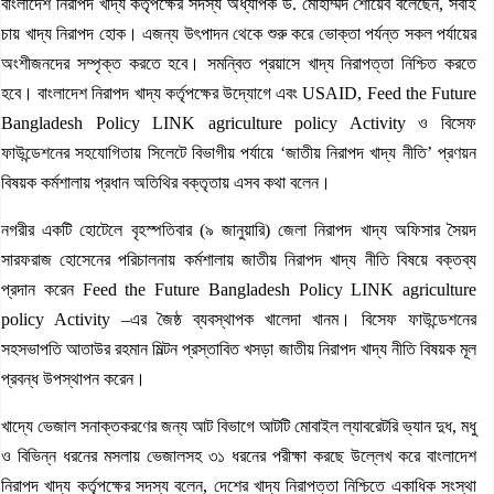
বাংলাদেশ নিরাপদ খাদ্য কর্তৃপক্ষের সদস্য অধ্যাপক ড. মোহাম্মদ শোয়েব বলেছেন, সবাই
চায় খাদ্য নিরাপদ হোক। এজন্য উৎপাদন থেকে শুরু করে ভোক্তা পর্যন্ত সকল পর্যায়ের
অংশীজনদের সম্পৃক্ত করতে হবে। সমন্বিত প্রয়াসে খাদ্য নিরাপত্তা নিশ্চিত করতে
হবে। বাংলাদেশ নিরাপদ খাদ্য কর্তৃপক্ষের উদ্যোগে এবং USAID, Feed the Future
Bangladesh Policy LINK agriculture policy Activity ও বিসেফ
ফাউন্ডেশনের সহযোগিতায় সিলেটে বিভাগীয় পর্যায়ে ‘জাতীয় নিরাপদ খাদ্য নীতি’ প্রণয়ন
বিষয়ক কর্মশালায় প্রধান অতিথির বক্তৃতায় এসব কথা বলেন।
নগরীর একটি হোটেলে বৃহস্পতিবার (৯ জানুয়ারি) জেলা নিরাপদ খাদ্য অফিসার সৈয়দ
সারফরাজ হোসেনের পরিচালনায় কর্মশালায় জাতীয় নিরাপদ খাদ্য নীতি বিষয়ে বক্তব্য
প্রদান করেন Feed the Future Bangladesh Policy LINK agriculture
policy Activity –এর জৈষ্ঠ ব্যবস্থাপক খালেদা খানম। বিসেফ ফাউন্ডেশনের
সহসভাপতি আতাউর রহমান মিল্টন প্রস্তাবিত খসড়া জাতীয় নিরাপদ খাদ্য নীতি বিষয়ক মূল
প্রবন্ধ উপস্থাপন করেন।
খাদ্যে ভেজাল সনাক্তকরণের জন্য আট বিভাগে আটটি মোবাইল ল্যাবরেটরি ভ্যান দুধ, মধু
ও বিভিন্ন ধরনের মসলায় ভেজালসহ ৩১ ধরনের পরীক্ষা করছে উল্লেখ করে বাংলাদেশ
নিরাপদ খাদ্য কর্তৃপক্ষের সদস্য বলেন, দেশের খাদ্য নিরাপত্তা নিশ্চিতে একাধিক সংস্থা