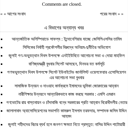
Comments are closed.
« «
আগের সংবাদ
পরের সংবাদ
» »
এ বিভাগের অন্যান্য খবর
আন্তর্জাতিক অলিম্পিয়াডে সাফল্য : ইন্দোনেশিয়ায় যাচ্ছে জেসিপিএসসির তামিম
সিসিকের নির্বাহী প্রকৌশলীর বিরুদ্ধে অনিয়ম-দুর্নীতির অভিযোগ
জুলাই গণ-অভ্যুত্থান দিবস উপলক্ষে এনইইউবিতে আলোচনা সভা ও দোয়া মাহফিল
বাণিজ্যমন্ত্রী বুধবার সিলেট আসছেন, দিনভর যত কর্মসূচি
গণঅভ্যুত্থান দিবস উপলক্ষে সিলেট ইউনাইটেড জার্নালিস্ট ওয়েলফেয়ার এসোসিয়েশন
এর আলোচনা সভা বুধবার
সামাজিক উন্নয়ন ও দাওয়াহ কার্যক্রমে ইমামদের ভূমিকা জোরদারের আহ্বান
নারীশিক্ষার উন্নয়নে আন্তরিকভাবে কাজ করছে সরকার : এমপি এমরান
গণভোটের রায় বাস্তবায়ন ও চাঁদাবাজি বন্ধে সরকারের প্রতি আহ্বান বিরোধীদলীয় নেতার
জালালাবাদ অ্যাসোসিয়েশনের সভাপতি কামরুল ইসলাম তরফদার, সম্পাদক জসিম উদ্দিন
আহমদ
জুলাই শহীদদের বিচার ব্যর্থ হলে জনগণ ক্ষমতা নিতে প্রস্তুত: নাসির উদ্দিন পাটোয়ারী