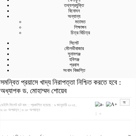
তথ্যপ্রযুক্তি
বিনোদন
অন্যান্য
মতামত
শিক্ষাঙ্গন
চিত্র বিচিত্র
সিলেট
মৌলভীবাজার
সুনামগঞ্জ
হবিগঞ্জ
প্রবাস
সংবাদ বিজ্ঞপ্তি
সমন্বিত প্রয়াসে খাদ্য নিরাপত্তা নিশ্চিত করতে হবে :
অধ্যাপক ড. মোহাম্মদ শোয়েব
ডেইলি সিলেট ডট কম ::
প্রকাশিত হয়েছে : ৯ জানুয়ারি ২০২৫,
৬:২৮ অপরাহ্ন | ৬:২৮ অপরাহ্ন
|
০