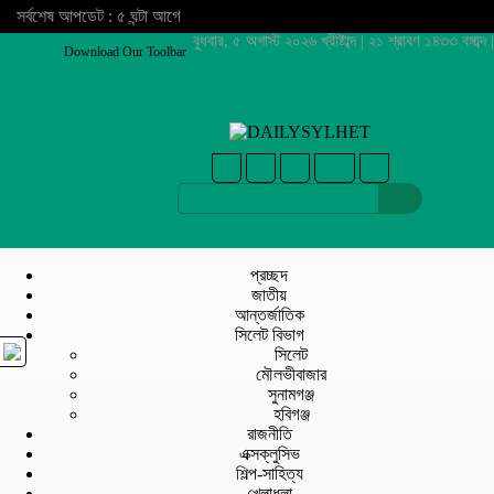
সর্বশেষ আপডেট : ৫ ঘন্টা আগে
বুধবার, ৫ অগাস্ট ২০২৬ খ্রীষ্টাব্দ | ২১ শ্রাবণ ১৪৩৩ বঙ্গাব্দ |
Download Our Toolbar
প্রচ্ছদ
জাতীয়
আন্তর্জাতিক
সিলেট বিভাগ
সিলেট
মৌলভীবাজার
সুনামগঞ্জ
হবিগঞ্জ
রাজনীতি
এক্সক্লুসিভ
শিল্প-সাহিত্য
খেলাধুলা