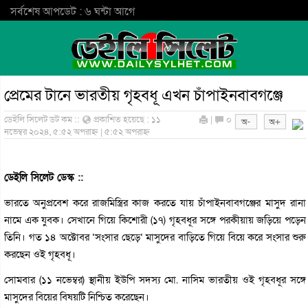
সর্বশেষ আপডেট : ৬ ঘন্টা আগে
প্রেমের টানে ভারতীয় গৃহবধূ এখন চাঁপাইনবাবগঞ্জে
ডেইলি সিলেট ডট কম ::
প্রকাশিত হয়েছে : ১১
|
০
নভেম্বর ২০২৪, ৫:৫২ অপরাহ্ন | ৫:৫২ অপরাহ্ন
ডেইলি সিলেট ডেস্ক ::
ভারতে অনুপ্রবেশ করে রাজমিস্ত্রির কাজ করতে যায় চাঁপাইনবাবগঞ্জের মাসুদ রানা
নামে এক যুবক। সেখানে গিয়ে কিশোরী (১৭) গৃহবধূর সঙ্গে পরকীয়ায় জড়িয়ে পড়েন
তিনি। গত ১৪ অক্টোবর ‘সংসার ছেড়ে’ মাসুদের বাড়িতে গিয়ে বিয়ে করে সংসার শুরু
করছেন ওই গৃহবধূ।
সোমবার (১১ নভেম্বর) স্থানীয় ইউপি সদস্য মো. নাসিম ভারতীয় ওই গৃহবধূর সঙ্গে
মাসুদের বিয়ের বিষয়টি নিশ্চিত করেছেন।