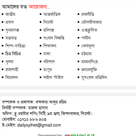
আমাদের যত
আয়োজন...
জাতীয়
আন্তর্জাতিক
রাজনীতি
প্রবাস
সিলেট
মৌলভীবাজার
সুনামগঞ্জ
হবিগঞ্জ
এক্সক্লুসিভ
মতামত
সংবাদ বিজ্ঞপ্তি
পর্যটন
শিল্প-সাহিত্য
শিক্ষাঙ্গন
খেলাধুলা
চিত্র বিচিত্র
ঢাকা
চট্টগ্রাম
খুলনা
বরিশাল
ময়মনসিংহ
রাজশাহী
রংপুর
তথ্যপ্রযুক্তি
বিনোদন
লাইফ স্টাইল
সুসংবাদ প্রতিদিন
সম্পাদক ও প্রকাশক: খন্দকার আব্দুর রহিম
নির্বাহী সম্পাদক: মারুফ হাসান
অফিস: ব্লু ওয়াটার শপিং সিটি, ৯ম তলা, জিন্দাবাজার, সিলেট।
মোবাইল: ০১৭১২ ৮৮৬ ৫০৩
ই-মেইল: dailysylhet@gmail.com
Developed by: