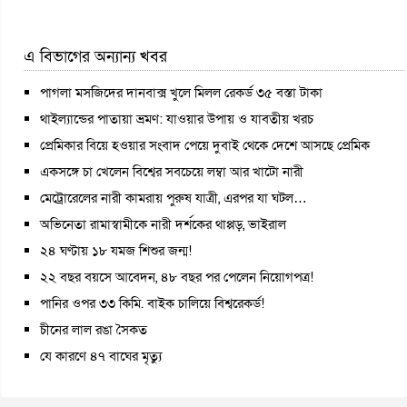
এ বিভাগের অন্যান্য খবর
পাগলা মসজিদের দানবাক্স খুলে মিলল রেকর্ড ৩৫ বস্তা টাকা
থাইল্যান্ডের পাতায়া ভ্রমণ: যাওয়ার উপায় ও যাবতীয় খরচ
প্রেমিকার বিয়ে হওয়ার সংবাদ পেয়ে দুবাই থেকে দেশে আসছে প্রেমিক
একসঙ্গে চা খেলেন বিশ্বের সবচেয়ে লম্বা আর খাটো নারী
মেট্রোরেলের নারী কামরায় পুরুষ যাত্রী, এরপর যা ঘটল…
অভিনেতা রামাস্বামীকে নারী দর্শকের থাপ্পড়, ভাইরাল
২৪ ঘণ্টায় ১৮ যমজ শিশুর জন্ম!
২২ বছর বয়সে আবেদন, ৪৮ বছর পর পেলেন নিয়োগপত্র!
পানির ওপর ৩৩ কিমি. বাইক চালিয়ে বিশ্বরেকর্ড!
চীনের লাল রঙা সৈকত
যে কারণে ৪৭ বাঘের মৃত্যু