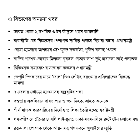
এ বিভাগের অন্যান্য খবর
ভারত থেকে ২ দশমিক ৩ টন কাঁদুনে গ্যাস আমদানি
রাজনীতি যেন নিজেদের পেশাগত দায়িত্ব পালনে বিঘ্ন না ঘটায়: প্রধানমন্ত্রী
বোমা হামলার আশঙ্কায় দেশজুড়ে সতর্কতা, পুলিশ বলছে ‘গুজব’
বাড়ির পাশের ডোবায় মিললো যুবদল নেতার লাশ, দুই চাচাতো ভাই পলাতক
চিকিৎসক সমাবেশের উদ্বোধন করলেন প্রধানমন্ত্রী
ডেপুটি স্পিকারের নামে ‘জাল’ ডিও লেটার, বরগুনার এসিল্যান্ডের বিরুদ্ধে
মামলা
৭ জেলায় ঝোড়ো হাওয়াসহ বজ্রবৃষ্টির শঙ্কা
বগুড়ার এরুলিয়ায় বাসচাপায় ৬ জন নিহত, আহত অনেকে
শীর্ষ মাদক কারবারিদের নির্মোহ তালিকা তৈরি হচ্ছে: স্বরাষ্ট্রমন্ত্রী
গফরগাঁওয়ে ট্রেনের ৪ বগি লাইনচ্যুত, ঢাকা-ময়মনসিংহ রুটে ট্রেন চলাচল বন্ধ
রক্তমাখা পোশাক থেকে আয়নাঘর, গণভবনে জুলাইয়ের স্মৃতি