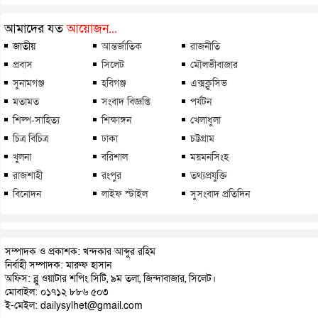
আমাদের যত
আয়োজন...
জাতীয়
আন্তর্জাতিক
রাজনীতি
প্রবাস
সিলেট
মৌলভীবাজার
সুনামগঞ্জ
হবিগঞ্জ
এক্সক্লুসিভ
মতামত
সংবাদ বিজ্ঞপ্তি
পর্যটন
শিল্প-সাহিত্য
শিক্ষাঙ্গন
খেলাধুলা
চিত্র বিচিত্র
ঢাকা
চট্টগ্রাম
খুলনা
বরিশাল
ময়মনসিংহ
রাজশাহী
রংপুর
তথ্যপ্রযুক্তি
বিনোদন
লাইফ স্টাইল
সুসংবাদ প্রতিদিন
সম্পাদক ও প্রকাশক: খন্দকার আব্দুর রহিম
নির্বাহী সম্পাদক: মারুফ হাসান
অফিস: ব্লু ওয়াটার শপিং সিটি, ৯ম তলা, জিন্দাবাজার, সিলেট।
মোবাইল: ০১৭১২ ৮৮৬ ৫০৩
ই-মেইল: dailysylhet@gmail.com