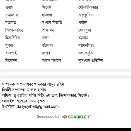
প্রবাস
সিলেট
মৌলভীবাজার
সুনামগঞ্জ
হবিগঞ্জ
এক্সক্লুসিভ
মতামত
সংবাদ বিজ্ঞপ্তি
পর্যটন
শিল্প-সাহিত্য
শিক্ষাঙ্গন
খেলাধুলা
চিত্র বিচিত্র
ঢাকা
চট্টগ্রাম
খুলনা
বরিশাল
ময়মনসিংহ
রাজশাহী
রংপুর
তথ্যপ্রযুক্তি
বিনোদন
লাইফ স্টাইল
সুসংবাদ প্রতিদিন
সম্পাদক ও প্রকাশক: খন্দকার আব্দুর রহিম
নির্বাহী সম্পাদক: মারুফ হাসান
অফিস: ব্লু ওয়াটার শপিং সিটি, ৯ম তলা, জিন্দাবাজার, সিলেট।
মোবাইল: ০১৭১২ ৮৮৬ ৫০৩
ই-মেইল: dailysylhet@gmail.com
Developed by: