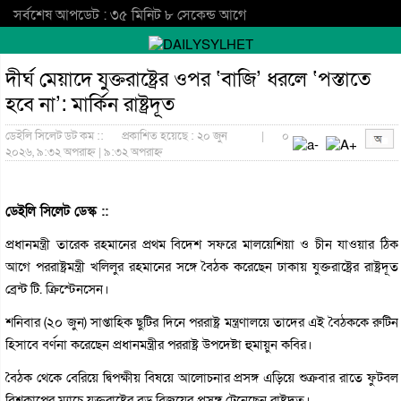
সর্বশেষ আপডেট : ৩৫ মিনিট ৮ সেকেন্ড আগে
দীর্ঘ মেয়াদে যুক্তরাষ্ট্রের ওপর ‘বাজি’ ধরলে ‘পস্তাতে
হবে না’: মার্কিন রাষ্ট্রদূত
ডেইলি সিলেট ডট কম ::
প্রকাশিত হয়েছে : ২০ জুন
|
০
২০২৬, ৯:৩২ অপরাহ্ন | ৯:৩২ অপরাহ্ন
ডেইলি সিলেট ডেস্ক ::
প্রধানমন্ত্রী তারেক রহমানের প্রথম বিদেশ সফরে মালয়েশিয়া ও চীন যাওয়ার ঠিক
আগে পররাষ্ট্রমন্ত্রী খলিলুর রহমানের সঙ্গে বৈঠক করেছেন ঢাকায় যুক্তরাষ্ট্রের রাষ্ট্রদূত
ব্রেন্ট টি. ক্রিস্টেনসেন।
শনিবার (২০ জুন) সাপ্তাহিক ছুটির দিনে পররাষ্ট্র মন্ত্রণালয়ে তাদের এই বৈঠককে রুটিন
হিসাবে বর্ণনা করেছেন প্রধানমন্ত্রীর পররাষ্ট্র উপদেষ্টা হুমায়ুন কবির।
বৈঠক থেকে বেরিয়ে দ্বিপক্ষীয় বিষয়ে আলোচনার প্রসঙ্গ এড়িয়ে শুক্রবার রাতে ফুটবল
বিশ্বকাপের ম্যাচে যুক্তরাষ্ট্রের বড় বিজয়ের প্রসঙ্গ টেনেছেন রাষ্ট্রদূত।