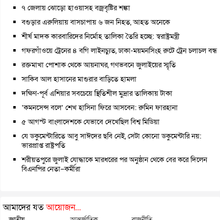
৭ জেলায় ঝোড়ো হাওয়াসহ বজ্রবৃষ্টির শঙ্কা
বগুড়ার এরুলিয়ায় বাসচাপায় ৬ জন নিহত, আহত অনেকে
শীর্ষ মাদক কারবারিদের নির্মোহ তালিকা তৈরি হচ্ছে: স্বরাষ্ট্রমন্ত্রী
গফরগাঁওয়ে ট্রেনের ৪ বগি লাইনচ্যুত, ঢাকা-ময়মনসিংহ রুটে ট্রেন চলাচল বন্ধ
রক্তমাখা পোশাক থেকে আয়নাঘর, গণভবনে জুলাইয়ের স্মৃতি
সাকিব আল হাসানের মাগুরার বাড়িতে হামলা
দক্ষিণ-পূর্ব এশিয়ার সবচেয়ে স্থিতিশীল মুদ্রার তালিকায় টাকা
‘কমনসেন্স বলে’ শেখ হাসিনা ফিরে আসবেন: রুমিন ফারহানা
৫ আগস্ট বাংলাদেশকে যেভাবে দেখেছিল বিশ্ব মিডিয়া
যে ডকুমেন্টারিতে আবু সাঈদের ছবি নেই, সেটা কোনো ডকুমেন্টারি নয়:
ভারপ্রাপ্ত রাষ্ট্রপতি
শরীয়তপুরে জুলাই যোদ্ধাকে মারধরের পর অনুষ্ঠান থেকে বের করে দিলেন
বিএনপির নেতা–কর্মীরা
আমাদের যত
আয়োজন...
জাতীয়
আন্তর্জাতিক
রাজনীতি