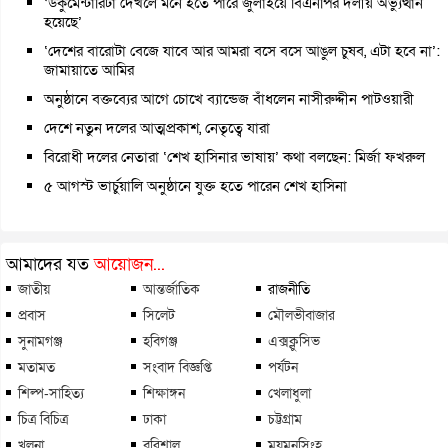
‘ডকুমেন্টারিটা দেখলে মনে হতে পারে জুলাইয়ে বিএনপির দলীয় অভ্যুত্থান
হয়েছে’
‘দেশের বারোটা বেজে যাবে আর আমরা বসে বসে আঙুল চুষব, এটা হবে না’:
জামায়াতে আমির
অনুষ্ঠানে বক্তব্যের আগে চোখে ব্যান্ডেজ বাঁধলেন নাসীরুদ্দীন পাটওয়ারী
দেশে নতুন দলের আত্মপ্রকাশ, নেতৃত্বে যারা
বিরোধী দলের নেতারা ‘শেখ হাসিনার ভাষায়’ কথা বলছেন: মির্জা ফখরুল
৫ আগস্ট ভার্চুয়ালি অনুষ্ঠানে যুক্ত হতে পারেন শেখ হাসিনা
আমাদের যত
আয়োজন...
জাতীয়
আন্তর্জাতিক
রাজনীতি
প্রবাস
সিলেট
মৌলভীবাজার
সুনামগঞ্জ
হবিগঞ্জ
এক্সক্লুসিভ
মতামত
সংবাদ বিজ্ঞপ্তি
পর্যটন
শিল্প-সাহিত্য
শিক্ষাঙ্গন
খেলাধুলা
চিত্র বিচিত্র
ঢাকা
চট্টগ্রাম
খুলনা
বরিশাল
ময়মনসিংহ