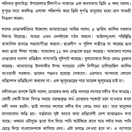
শনিবার কুলাউড়া উপজেলার টিলাগাঁও বাজারে এক জনসভায় তিনি এ কথা বলেন।
দুপুরে বন্যা কবলিত এলাকা পরিদর্শন করে তিনি দূর্গত মানুষের মধ্যে ত্রাণ সামগ্রী
বিতরণ করেন।
দলের নেতাকর্মীদের উদ্দেশ্যে জামায়াতের আমির বলেন, ৫ তারিখ জালিম সরকার
বিদায় নিয়েছে। আমরা এখন দেশটাকে গঠন করবো। আইনশৃংখলা পরিস্থিতি
স্বাভাবিক রাখতে সহযোগীতা করবো। ছাত্রলীগ ও পুলিশ অতীতে যা করেছে তার
জন্য তারা শিক্ষা পাচ্ছে। আমাদের ১১ জন নেতাকে হত্যা করেছে। আমাদের দলের
নেতাদের ব্যবসা প্রতিষ্ঠান বাসাবাড়ি লুটপাট করেছে। বুলডোজার দিয়ে ভেঙে চুরমার
করেছে। জামায়াতে ইসলামীর উপর সবচেয়ে বেশি নিপীড়ন চালিয়েছিল জালিম
আওয়ামী সরকার। তাদের পতনও হয়েছে সেভাবে। এরপরও আপনারা কোনো
প্রতিশোধ প্রতিহিংসা করবেন না। এক জুলুমতন্ত্রের পরে আরেক জুলুমতন্ত্র চাই না।
নদীভাঙন প্রসঙ্গে তিনি বলেন, চোরদের জন্য প্রতি বৎসরে বৎসরে নদীর বাঁধ ভাঙছে।
কোটি কোটি টাকা বিগত সময়ে বরাদ্ধকৃত অর্থ চোরদের পকেটে চলে যাওয়ার ফলে
নদী খনন হয়নি। তাই বৎসরে বৎসরে নদীর বাঁধ ভেঙে বন্যা হয়। আর মানুষের
জানমালের ক্ষতি হয়। বর্তমানে সৃষ্ট বন্যার জন্য প্রতিবেশী দেশ ভারতেরও দায়
আছে। শুকনো মৌসুমে তারা বাঁধ দিয়ে পানি আটকিয়ে রাখে আর বর্ষার সময় পানি
ছেড়ে দিয়ে বাংলাদেশকে ভাসিয়ে দেয়। এটা চলতে দেওয়া হবে না। এ ব্যাপারে