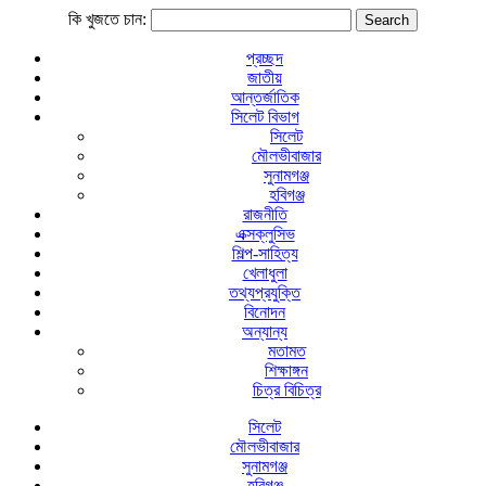
কি খুজতে চান:
প্রচ্ছদ
জাতীয়
আন্তর্জাতিক
সিলেট বিভাগ
সিলেট
মৌলভীবাজার
সুনামগঞ্জ
হবিগঞ্জ
রাজনীতি
এক্সক্লুসিভ
শিল্প-সাহিত্য
খেলাধুলা
তথ্যপ্রযুক্তি
বিনোদন
অন্যান্য
মতামত
শিক্ষাঙ্গন
চিত্র বিচিত্র
সিলেট
মৌলভীবাজার
সুনামগঞ্জ
হবিগঞ্জ