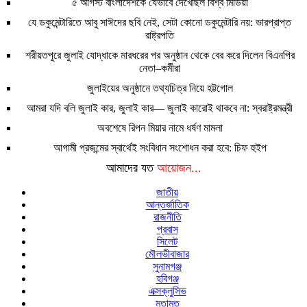
৫ আগস্ট বাংলাদেশকে যেভাবে দেখেছিল বিশ্ব মিডিয়া
যে ডকুমেন্টারিতে আবু সাঈদের ছবি নেই, সেটা কোনো ডকুমেন্টারি নয়: ভারপ্রাপ্ত
রাষ্ট্রপতি
শরীয়তপুরে জুলাই যোদ্ধাকে মারধরের পর অনুষ্ঠান থেকে বের করে দিলেন বিএনপির
নেতা–কর্মীরা
জুলাইয়ের অনুষ্ঠানে তথ্যচিত্র নিয়ে হট্টগোল
আমরা যদি বলি জুলাই কার, জুলাই কার— জুলাই কারোই থাকবে না: স্বরাষ্ট্রমন্ত্রী
অবশেষে রিপন মিয়ার নামে ধর্ষণ মামলা
আগামী প্রজন্মের স্বার্থেই সংবিধান সংশোধন করা হবে: চিফ হুইপ
আমাদের যত
আয়োজন...
জাতীয়
আন্তর্জাতিক
রাজনীতি
প্রবাস
সিলেট
মৌলভীবাজার
সুনামগঞ্জ
হবিগঞ্জ
এক্সক্লুসিভ
মতামত