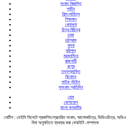
সংবাদ বিজ্ঞপ্তি
পর্যটন
শিল্প-সাহিত্য
শিক্ষাঙ্গন
খেলাধুলা
চিত্র বিচিত্র
ঢাকা
চট্টগ্রাম
খুলনা
বরিশাল
ময়মনসিংহ
রাজশাহী
রংপুর
তথ্যপ্রযুক্তি
বিনোদন
লাইফ স্টাইল
সুসংবাদ প্রতিদিন
হোম
যোগাযোগ
বাংলা কনভার্টার
নোটিশ :
ডেইলি সিলেটে প্রকাশিত/প্রচারিত সংবাদ, আলোকচিত্র, ভিডিওচিত্র, অডিও
বিনা অনুমতিতে ব্যবহার করা বেআইনি -সম্পাদক