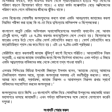
বিশেষজ্ঞরা বলছেন, বদ্ধ জায়গায় কয়লা থেকে স্বয়ংক্রিয়ভাবে ছড়িয়ে পড়া মিথেনের
পরিমাণ বাড়লে বিস্ফোরণ ঘটতে পারে। এ ছাড়া কার্বন মনোক্সাইড বেড়ে অক্সিজেনের
পরিমাণ কমে গেলে নাবিকদের জীবনের ঝুঁকিও থাকে।
এসব বিবেচনায় সোমালীয় জলদস্যুদের কবলে থাকা এমভি আবদুল্লাহ জাহাজের কয়লা
নিয়মিত পরীক্ষা করা হচ্ছে কি না–তা নিয়ে দুশ্চিন্তায় মালিকপক্ষ ও বিশ্লেষকেরা।
বাংলাদেশ মার্চেন্ট মেরিন অফিসারস অ্যাসোসিয়েশনের সভাপতি ক্যাপ্টেন মো. আনাম
চৌধুরী বলেন, প্রতি ২৪ ঘণ্টায় কয়লার কনসেন্ট্রেশন মেপে দেখতে হয়। বিস্ফোরণের
মাত্রার ওপরে উঠে গেলে এটার ফোর্স মেইনটেইন করতে হয়। ফোর্স মেইনটেইন করে
মাত্রাতিরিক্ত গ্যাস বের করে দিতে হয়। এটা ২৪ ঘণ্টার একটা প্রক্রিয়া।
মেরিটাইম খাতে কয়লাবাহী জাহাজ ঝুঁকিপূর্ণ কার্গো হিসেবে পরিচিত। আন্তর্জাতিক নিয়ম
অনুযায়ী, এ ধরনের জাহাজ তদারকির জন্য বিশেষ নির্দেশনা থাকলেও এখন পর্যন্ত এ বিষয়ে
এমভি আব্দুল্লাহর নাবিকদের কাছ থেকে কোনো তথ্য পাওয়া যায়নি।
এসআর শিপিংয়ের মিডিয়া উপদেষ্টা মিজানুল ইসলাম বলেন, ‘জাহাজে যেহেতু আমাদের
টেকনিক্যাল পারসন আছে, সুতরাং জলদস্যুরা সবসময় এই করণীয়টুকু করবেন। কারণ,
আমরা মনে করছি, স্বার্থরক্ষা, জাহাজ নিরাপদ ও আবাসস্থল নিরাপদ রাখার স্বার্থে
নাবিকদের সহযোগিতা করবেন জলদস্যুরা।’
জলদস্যুদের হাতে জিম্মি ২৩ বাংলাদেশি নাবিক নিয়ে সোমালিয়া উপকূলের কাছাকাছি ভারত
মহাসাগরে ভাসছে জাহাজটি। এখন পর্যন্ত মালিকপক্ষের সঙ্গে কোনো যোগাযোগ করেনি
দস্যুরা।
সংবাদটি শেয়ার করুন