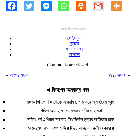
সংবাদটি শেয়ার করুন:
ফেইসবুক
টুইটার
গুগল প্লাস
ইমেইল
Comments are closed.
« «
আগের সংবাদ
পরের সংবাদ
» »
এ বিভাগের অন্যান্য খবর
রক্তমাখা পোশাক থেকে আয়নাঘর, গণভবনে জুলাইয়ের স্মৃতি
সাকিব আল হাসানের মাগুরার বাড়িতে হামলা
দক্ষিণ-পূর্ব এশিয়ার সবচেয়ে স্থিতিশীল মুদ্রার তালিকায় টাকা
‘কমনসেন্স বলে’ শেখ হাসিনা ফিরে আসবেন: রুমিন ফারহানা