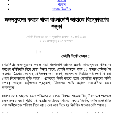
প্রবাস
সংবাদ বিজ্ঞপ্তি
জলদস্যুদের কবলে থাকা বাংলাদেশি জাহাজে বিস্ফোরণের
শঙ্কা
ডেইলি সিলেট ডট কম ::
প্রকাশিত হয়েছে : ১৮ মার্চ ২০২৪,
২:২৭ অপরাহ্ন | ২:২৭ অপরাহ্ন
|
০
ডেইলি সিলেট ডেস্ক ::
সোমালিয়ার জলদস্যুদের কবলে পড়া বাংলাদেশি জাহাজ এমভি আবদুল্লাহর নাবিকদের
সবশেষ পরিস্থিতি নিয়ে যেমন চিন্তা আছে, তেমনি জাহাজে থাকা ৫৫ হাজার মেট্রিক টন
কয়লাও চিন্তায় ফেলেছে মালিকপক্ষকে। কারণ, কয়লাগুলো নিয়মিত পর্যবেক্ষণ না করা
গেলে বিস্ফোরণের ঝুঁকি আছে। এক্ষেত্রে নির্ভর করতে হচ্ছে সোমালিয় দস্যুদের মর্জির
ওপর। জাহাজ কর্তৃপক্ষের প্রত্যাশা, নিজেদের ক্ষতি এড়াতে সহযোগিতা করবে
জলদস্যুরা।
সাগরে বাল্ক জাহাজে কয়লা পরিবহনে ৫ ধরনের বিপদের শঙ্কায় কিছু নিরাপত্তা পদক্ষেপ
মেনে চলতে হয়। প্রতি ২৪ ঘণ্টায় জাহাজের খোলের ভেতরে মিথেন, কার্বন মনোক্সাইড
এবং অক্সিজেনের পরিমাপ নিতে হয়। বের করে দিতে হয় নির্ধারিত মাত্রার বেশি গ্যাস।