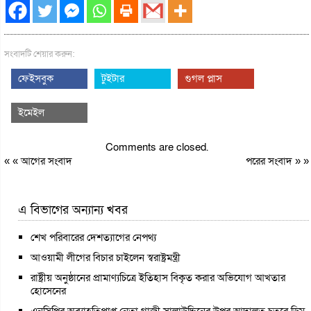
সংবাদটি শেয়ার করুন:
ফেইসবুক
টুইটার
গুগল প্লাস
ইমেইল
Comments are closed.
« «
আগের সংবাদ
পরের সংবাদ
» »
এ বিভাগের অন্যান্য খবর
শেখ পরিবারের দেশত্যাগের নেপথ্য
আওয়ামী লীগের বিচার চাইলেন স্বরাষ্ট্রমন্ত্রী
রাষ্ট্রীয় অনুষ্ঠানের প্রামাণ্যচিত্রে ইতিহাস বিকৃত করার অভিযোগ আখতার
হোসেনের
এনসিপির অব্যাহতিপ্রাপ্ত নেতা গাজী সালাউদ্দিনের উপর আদালত চত্বরে ডিম