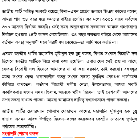
জাতীয় পার্টি অস্তিত্ব সংকটে রয়েছে কিনা—এমন প্রশ্নের জবাবে জিএম কাদের বলেন,
আমরা প্রায় ৩৪ বছর ধরে ক্ষমতার বাইরে রয়েছি। এর মধ্যে ২০০১ সালে সর্বশেষ
৩০০ আসনে নির্বাচন করেছি। সেই সময় তত্ত্বাবধায়ক সরকারের আমলে গ্রহণযোগ্য
নির্বাচন হওয়ায় ১৪টি আসন পেয়েছিলাম। ৩৪ বছর ক্ষমতার বাইরে থেকে আমাদের
বর্তমান অবস্থা অনুযায়ী দলে বিরাট ধস নেমেছে—তা আমি মনে করছি না।
এসময় জাতীয় পার্টির মহাসচিব মুজিবুল হক চুন্নু বলেন, বিগত সংসদে বিরোধী দল
হিসেবে জাতীয় পার্টিকে নিয়ে নানা কথা হয়েছিল। এবার যেন সেই প্রশ্ন না আসে,
সেজন্য বিরোধী দল হিসেবে আমাদের যা যা করা দরকার, তাই করবো। বঙ্গবন্ধুর
মতো সংসদ নেতা থাকাকালীন স্বতন্ত্র সংসদ সদস্য সুরঞ্জিত সেনগুপ্ত পার্লামেন্ট
কাঁপিয়ে রাখতেন। বর্তমান বিরোধী দলীয় নেতা, উপনেতাসহ আমরা সবাই
একাধিকবার সংসদ সদস্য ছিলাম, অনেকে মন্ত্রীও ছিলেন। তাই দেশবাসী আমাদের
উপর ভরসা রাখতে পারেন। আমরা আমাদের দায়িত্ব যথাযথভাবে পালন করবো।
জাতীয় পার্টির চেয়ারম্যান গোলাম মোহাম্মদ কাদের, মহাসচিব মুজিবুল হক চুন্নু
ছাড়াও এসময় আরও উপস্থিত ছিলেন—দলের কয়েকজন কেন্দ্রীয় নেতাসহ তৃণমূল
পর্যায়ের নেতাকর্মীরা।
সংবাদটি শেয়ার করুন