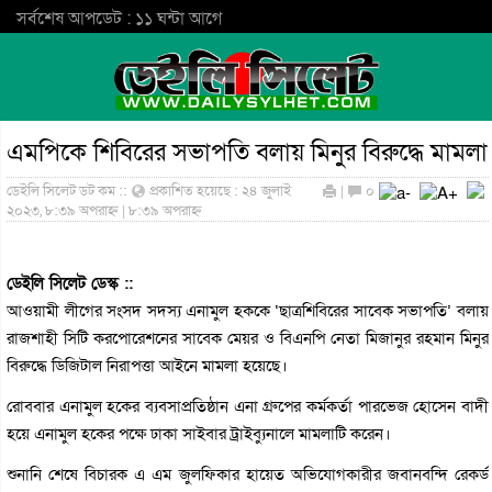
সর্বশেষ আপডেট : ১১ ঘন্টা আগে
এমপিকে শিবিরের সভাপতি বলায় মিনুর বিরুদ্ধে মামলা
ডেইলি সিলেট ডট কম ::
প্রকাশিত হয়েছে : ২৪ জুলাই
|
০
২০২৩, ৮:৩৯ অপরাহ্ন | ৮:৩৯ অপরাহ্ন
ডেইলি সিলেট ডেস্ক ::
আওয়ামী লীগের সংসদ সদস্য এনামুল হককে ‘ছাত্রশিবিরের সাবেক সভাপতি’ বলায়
রাজশাহী সিটি করপোরেশনের সাবেক মেয়র ও বিএনপি নেতা মিজানুর রহমান মিনুর
বিরুদ্ধে ডিজিটাল নিরাপত্তা আইনে মামলা হয়েছে।
রোববার এনামুল হকের ব্যবসাপ্রতিষ্ঠান এনা গ্রুপের কর্মকর্তা পারভেজ হোসেন বাদী
হয়ে এনামুল হকের পক্ষে ঢাকা সাইবার ট্রাইব্যুনালে মামলাটি করেন।
শুনানি শেষে বিচারক এ এম জুলফিকার হায়েত অভিযোগকারীর জবানবন্দি রেকর্ড