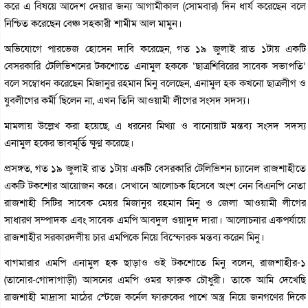
করে এ বিষয়ে আদেশ দেয়ার জন্য আগামীকাল (সোমবার) দিন ধার্য করেছেন বলে
নিশ্চিত করেছেন বেঞ্চ সহকারী শামীম আল মামুন।
অভিযোগে পারভেজ হোসেন দাবি করেছেন, গত ১৯ জুলাই রাত ১টায় একটি
বেসরকারি টেলিভিশনের টকশোতে এনামুল হককে ‘ছাত্রশিবিরের সাবেক সভাপতি’
বলে সম্বোধন করেছেন মিজানুর রহমান মিনু বলেছেন, এনামুল হক কখনো ছাত্রলীগ ও
যুবলীগের কর্মী ছিলেন না, এখন তিনি আওয়ামী লীগের সংসদ সদস্য।
মামলায় উল্লেখ করা হয়েছে, এ ধরনের মিথ্যা ও বানোয়াট মন্তব্য সংসদ সদস্য
এনামুল হকের ভাবমূর্তি ক্ষুণ্ণ করেছে।
প্রসঙ্গত, গত ১৯ জুলাই রাত ১টায় একটি বেসরকারি টেলিভিশন চ্যানেল রাজশাহীতে
একটি টকশোর আয়োজন করে। সেখানে আলোচক হিসেবে অংশ নেন বিএনপি নেতা
রাজশাহী সিটির সাবেক মেয়র মিজানুর রহমান মিনু ও জেলা আওয়ামী লীগের
সাধারণ সম্পাদক এবং সাবেক এমপি আবদুল ওয়াদুদ দারা। আলোচনার একপর্যায়ে
রাজশাহীর সরকারদলীয় চার এমপিকে নিয়ে বিস্ফোরক মন্তব্য করেন মিনু।
বাগমারার এমপি এনামুল হক ছাড়াও ওই টকশোতে মিনু বলেন, রাজশাহীর-১
(তানোর-গোদাগাড়ী) আসনের এমপি ওমর ফারুক চৌধুরী। তাকে আমি দেখেছি
রাজশাহী মাদ্রাসা মাঠের স্টেজে কর্নেল ফারুকের পাশে অস্ত্র নিয়ে জনগণের দিকে