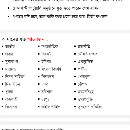
৫ আগস্ট ভার্চুয়ালি অনুষ্ঠানে যুক্ত হতে পারেন শেখ হাসিনা
গণতন্ত্র যদি চলে, তবে বাকি কাজগুলো হয়ে যায়: মির্জা ফখরুল
আমাদের যত
আয়োজন...
জাতীয়
আন্তর্জাতিক
রাজনীতি
প্রবাস
সিলেট
মৌলভীবাজার
সুনামগঞ্জ
হবিগঞ্জ
এক্সক্লুসিভ
মতামত
সংবাদ বিজ্ঞপ্তি
পর্যটন
শিল্প-সাহিত্য
শিক্ষাঙ্গন
খেলাধুলা
চিত্র বিচিত্র
ঢাকা
চট্টগ্রাম
খুলনা
বরিশাল
ময়মনসিংহ
রাজশাহী
রংপুর
তথ্যপ্রযুক্তি
বিনোদন
লাইফ স্টাইল
সুসংবাদ প্রতিদিন