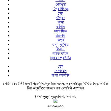
খেলাধুলা
চিত্র বিচিত্র
ঢাকা
চট্টগ্রাম
খুলনা
বরিশাল
ময়মনসিংহ
রাজশাহী
রংপুর
তথ্যপ্রযুক্তি
বিনোদন
লাইফ স্টাইল
সুসংবাদ প্রতিদিন
হোম
যোগাযোগ
বাংলা কনভার্টার
নোটিশ :
ডেইলি সিলেটে প্রকাশিত/প্রচারিত সংবাদ, আলোকচিত্র, ভিডিওচিত্র, অডিও
বিনা অনুমতিতে ব্যবহার করা বেআইনি -সম্পাদক
© সর্বস্বত্ব স্বত্বাধিকার সংরক্ষিত
২০১১-২০১৭