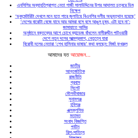
এনসিপির অব্যাহতিপ্রাপ্ত নেতা গাজী সালাউদ্দিনের উপর আদালত চত্বরে ডিম
নিক্ষেপ
‘ডকুমেন্টারিটা দেখলে মনে হতে পারে জুলাইয়ে বিএনপির দলীয় অভ্যুত্থান হয়েছে’
‘দেশের বারোটা বেজে যাবে আর আমরা বসে বসে আঙুল চুষব, এটা হবে না’:
জামায়াতে আমির
অনুষ্ঠানে বক্তব্যের আগে চোখে ব্যান্ডেজ বাঁধলেন নাসীরুদ্দীন পাটওয়ারী
দেশে নতুন দলের আত্মপ্রকাশ, নেতৃত্বে যারা
বিরোধী দলের নেতারা ‘শেখ হাসিনার ভাষায়’ কথা বলছেন: মির্জা ফখরুল
আমাদের যত
আয়োজন...
জাতীয়
আন্তর্জাতিক
রাজনীতি
প্রবাস
সিলেট
মৌলভীবাজার
সুনামগঞ্জ
হবিগঞ্জ
এক্সক্লুসিভ
মতামত
সংবাদ বিজ্ঞপ্তি
পর্যটন
শিল্প-সাহিত্য
শিক্ষাঙ্গন