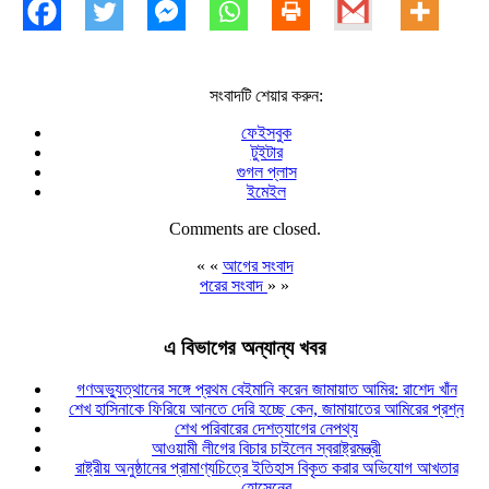
সংবাদটি শেয়ার করুন:
ফেইসবুক
টুইটার
গুগল প্লাস
ইমেইল
Comments are closed.
« «
আগের সংবাদ
পরের সংবাদ
» »
এ বিভাগের অন্যান্য খবর
গণঅভ্যুত্থানের সঙ্গে প্রথম বেইমানি করেন জামায়াত আমির: রাশেদ খাঁন
শেখ হাসিনাকে ফিরিয়ে আনতে দেরি হচ্ছে কেন, জামায়াতের আমিরের প্রশ্ন
শেখ পরিবারের দেশত্যাগের নেপথ্য
আওয়ামী লীগের বিচার চাইলেন স্বরাষ্ট্রমন্ত্রী
রাষ্ট্রীয় অনুষ্ঠানের প্রামাণ্যচিত্রে ইতিহাস বিকৃত করার অভিযোগ আখতার
হোসেনের