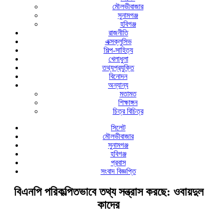
মৌলভীবাজার
সুনামগঞ্জ
হবিগঞ্জ
রাজনীতি
এক্সক্লুসিভ
শিল্প-সাহিত্য
খেলাধুলা
তথ্যপ্রযুক্তি
বিনোদন
অন্যান্য
মতামত
শিক্ষাঙ্গন
চিত্র বিচিত্র
সিলেট
মৌলভীবাজার
সুনামগঞ্জ
হবিগঞ্জ
প্রবাস
সংবাদ বিজ্ঞপ্তি
বিএনপি পরিকল্পিতভাবে তথ্য সন্ত্রাস করছে: ওবায়দুল
কাদের