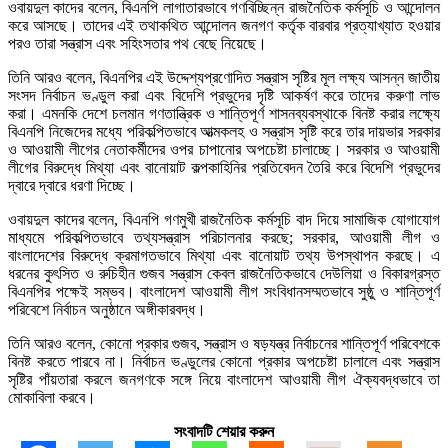
ওবায়দুল কাদের বলেন, বিএনপি লাগাতারভাবে গণবিচ্ছিন্ন রাজনৈতিক কর্মসূচি ও আন্দোলন
করে আসছে। তাদের এই তথাকথিত আন্দোলন জনগণ কর্তৃক বারবার প্রত্যাখ্যাত হওয়ার
পরও তারা সন্ত্রাস এবং সহিংসতার পথ বেছে নিয়েছে।
তিনি আরও বলেন, বিএনপির এই উদ্দেশ্যপ্রণোদিত সন্ত্রাস সৃষ্টির মূল লক্ষ্য আসন্ন জাতীয়
সংসদ নির্বাচন ভণ্ডুল করা এবং বিদেশি প্রভুদের দৃষ্টি আকর্ষণ করে তাদের করুণা লাভ
করা। এমনকি দেশে চলমান গণতান্ত্রিক ও শান্তিপূর্ণ শাসনব্যবস্থাকে বিনষ্ট করার লক্ষ্যে
বিএনপি নিজেদের মধ্যে পরিকল্পিতভাবে আত্মকলহ ও সন্ত্রাস সৃষ্টি করে তার দায়ভার সরকার
ও আওয়ামী লীগের নেতাকর্মীদের ওপর চাপানোর অপচেষ্টা চালাচ্ছে। সরকার ও আওয়ামী
লীগের বিরুদ্ধে মিথ্যা এবং বানোয়াট কল্পকাহিনির প্রতিবেদন তৈরি করে বিদেশি প্রভুদের
দ্বারে দ্বারে ধরণা দিচ্ছে।
ওবায়দুল কাদের বলেন, বিএনপি গণমুখী রাজনৈতিক কর্মসূচি বাদ দিয়ে সামাজিক যোগাযোগ
মাধ্যমে পরিকল্পিতভাবে তথ্যসন্ত্রাস পরিচালনার করছে; সরকার, আওয়ামী লীগ ও
বাংলাদেশের বিরুদ্ধে ক্রমাগতভাবে মিথ্যা এবং বানোয়াট তথ্য উপস্থাপন করছে। এ
ধরনের কুৎসিত ও রুচিহীন গুজব সন্ত্রাস কেবল রাজনৈতিকভাবে দেউলিয়া ও বিকারগ্রস্ত
বিএনপির পক্ষেই সম্ভব। বাংলাদেশ আওয়ামী লীগ সংবিধানসম্মতভাবে সুষ্ঠু ও শান্তিপূর্ণ
পরিবেশে নির্বাচন অনুষ্ঠানে অঙ্গীকারবদ্ধ।
তিনি আরও বলেন, কোনো প্রকার গুজব, সন্ত্রাস ও ষড়যন্ত্র নির্বাচনের শান্তিপূর্ণ পরিবেশকে
বিনষ্ট করতে পারবে না। নির্বাচন ভণ্ডুলের কোনো প্রকার অপচেষ্টা চালালে এবং সন্ত্রাস
সৃষ্টির পাঁয়তারা করলে জনগণকে সঙ্গে নিয়ে বাংলাদেশ আওয়ামী লীগ ঐক্যবদ্ধভাবে তা
মোকাবিলা করবে।
সংবাদটি শেয়ার করুন