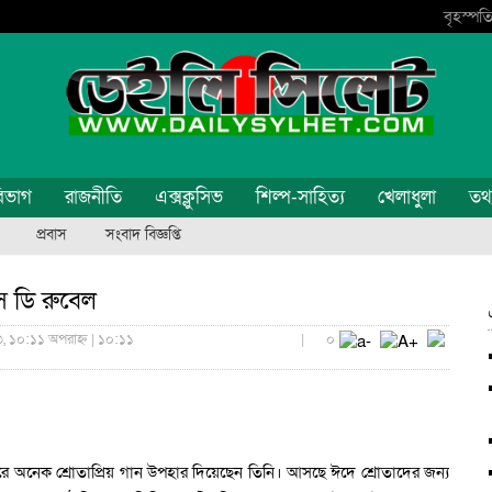
বৃহস্পতি
িভাগ
রাজনীতি
এক্সক্লুসিভ
শিল্প-সাহিত্য
খেলাধুলা
তথ্য
প্রবাস
সংবাদ বিজ্ঞপ্তি
 ডি রুবেল
, ১০:১১ অপরাহ্ন | ১০:১১
|
০
ারে অনেক শ্রোতাপ্রিয় গান উপহার দিয়েছেন তিনি। আসছে ঈদে শ্রোতাদের জন্য