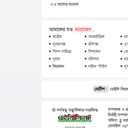
« «
আগের সংবাদ
আমাদের যত
আয়োজন...
জাতীয়
আন্তর্জাতিক
রা
সুনামগঞ্জ
হবিগঞ্জ
এক
শিল্প-সাহিত্য
শিক্ষাঙ্গন
খে
খুলনা
বরিশাল
ময়
বিনোদন
লাইফ স্টাইল
সু
নোটিশ :
ডেইলি সিলেট
সম্পাদক ও প্
© সর্বস্বত্ব স্বত্বাধিকার সংরক্ষিত
নির্বাহী সম্প
অফিস: ব্লু ওয
মোবাইল: ০১
২০১১-২০১৭