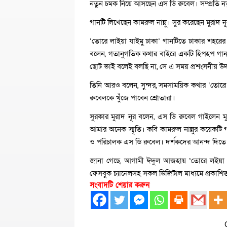
নতুন চমক নিয়ে আসছেন এস ডি রুবেল। সম্প্রতি নত
গানটি লিখেছেন কামরুল নান্নু। সুর করেছেন মুরাদ
‘তোরে লাইয়া যাইমু ঢাকা’ গানটিতে ঢাকার শহরের ঐ
বলেন, গতানুগতিক কথার বাইরে একটি হিপহপ গান
ছোট ভাই বলেই বলছি না, সে এ সময় প্রশংসনীয় উদা
তিনি আরও বলেন, সুন্দর, সমসাময়িক কথার ‘তোরে 
রুবেলকে খুঁজে পাবেন শ্রোতারা।
সুরকার মুরাদ নূর বলেন, এস ডি রুবেল গাইলেন মু
আমার অনেক স্মৃতি। কবি কামরুল নান্নুর কয়েকটি
ও পরিচালক এস ডি রুবেল। দর্শকদের আনন্দ দিতে 
জানা গেছে, আগামী ঈদুল আজহায় ‘তোরে লইয়া যাইম
ফেসবুক চ্যানেলসহ সকল ডিজিটাল মাধ্যমে প্রকাশি
সংবাদটি শেয়ার করুন