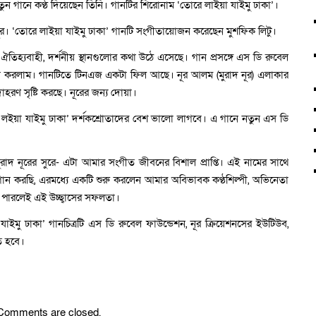
ুন গানে কণ্ঠ দিয়েছেন তিনি। গানটির শিরোনাম ‘তোরে লাইয়া যাইমু ঢাকা’।
 নূর। ‘তোরে লাইয়া যাইমু ঢাকা’ গানটি সংগীতায়োজন করেছেন মুশফিক লিটু।
তিহ্যবাহী, দর্শনীয় স্থানগুলোর কথা উঠে এসেছে। গান প্রসঙ্গে এস ডি রুবেল
 করলাম। গানটিতে টিনএজ একটা ফিল আছে। নূর আলম (মুরাদ নূর) এলাকার
হরণ সৃষ্টি করছে। নূরের জন্য দোয়া।
লইয়া যাইমু ঢাকা’ দর্শকশ্রোতাদের বেশ ভালো লাগবে। এ গানে নতুন এস ডি
রাদ নূরের সুরে- এটা আমার সংগীত জীবনের বিশাল প্রাপ্তি। এই নামের সাথে
 গান করছি, এরমধ্যে একটি শুরু করলেন আমার অবিভাবক কণ্ঠশিল্পী, অভিনেতা
পারলেই এই উচ্ছ্বাসের সফলতা।
ু ঢাকা’ গানচিত্রটি এস ডি রুবেল ফাউন্ডেশন, নূর ক্রিয়েশনসের ইউটিউব,
ত হবে।
Comments are closed.