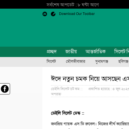
সর্বশেষ আপডেট : ৮ ঘন্টা আগে
Download Our Toolbar
প্রচ্ছদ
জাতীয়
আন্তর্জাতিক
সিলেট ব
সিলেট
মৌলভীবাজার
সুনামগঞ্জ
হবিগঞ্জ
ঈদে নতুন চমক নিয়ে আসছেন এস
ডেইলি সিলেট ডট কম ::
প্রকাশিত হয়েছে : ৪ জুন ২০২৩
অপরাহ্ন
ডেইলি সিলেট ডেস্ক ::
জনপ্রিয় গায়ক এস ডি রুবেল। নিজের দীর্ঘ ক্যারিয়