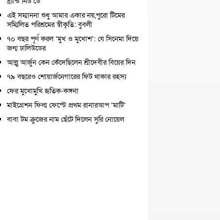
ব্র্যান্ড নিউ ডে
এই সম্মাননা শুধু আমার একার নয়,পুরো টিমের
সম্মিলিত পরিশ্রমের স্বীকৃতি: বুবলী
৭০ বছর পূর্ণ করল ‘মুখ ও মুখোশ’: যে সিনেমা দিয়ে
জন্ম ঢালিউডের
আল্লু আর্জুন কেন কেঁদেছিলেন শ্রীদেবীর বিয়ের দিন
৭৯ বছরেও শোয়ার্জনেগারের ফিট থাকার রহস্য
ফের মুখোমুখি হৃতিক-কঙ্গনা
মাইগ্রেশন ফিল্ম ফেস্টে প্রথম রানারআপ ‘মাটি’
বাবা টম ক্রুজের নাম ছেঁটে দিলেন সুরি নোয়েল