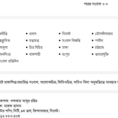
পরের সংবাদ
» »
জনীতি
প্রবাস
সিলেট
মৌলভীবাজার
্সক্লুসিভ
মতামত
সংবাদ বিজ্ঞপ্তি
পর্যটন
লাধুলা
চিত্র বিচিত্র
ঢাকা
চট্টগ্রাম
মনসিংহ
রাজশাহী
রংপুর
তথ্যপ্রযুক্তি
সংবাদ প্রতিদিন
ে প্রকাশিত/প্রচারিত সংবাদ, আলোকচিত্র, ভিডিওচিত্র, অডিও বিনা অনুমতিতে ব্যবহা
রকাশক: খন্দকার আব্দুর রহিম
াদক: মারুফ হাসান
়াটার শপিং সিটি, ৯ম তলা, জিন্দাবাজার, সিলেট।
৭১২ ৮৮৬ ৫০৩