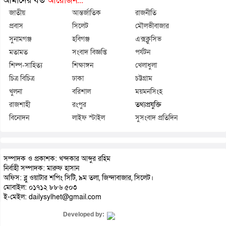
আমাদের যত
আয়োজন...
জাতীয়
আন্তর্জাতিক
রাজনীতি
প্রবাস
সিলেট
মৌলভীবাজার
সুনামগঞ্জ
হবিগঞ্জ
এক্সক্লুসিভ
মতামত
সংবাদ বিজ্ঞপ্তি
পর্যটন
শিল্প-সাহিত্য
শিক্ষাঙ্গন
খেলাধুলা
চিত্র বিচিত্র
ঢাকা
চট্টগ্রাম
খুলনা
বরিশাল
ময়মনসিংহ
রাজশাহী
রংপুর
তথ্যপ্রযুক্তি
বিনোদন
লাইফ স্টাইল
সুসংবাদ প্রতিদিন
সম্পাদক ও প্রকাশক: খন্দকার আব্দুর রহিম
নির্বাহী সম্পাদক: মারুফ হাসান
অফিস: ব্লু ওয়াটার শপিং সিটি, ৯ম তলা, জিন্দাবাজার, সিলেট।
মোবাইল: ০১৭১২ ৮৮৬ ৫০৩
ই-মেইল: dailysylhet@gmail.com
Developed by: