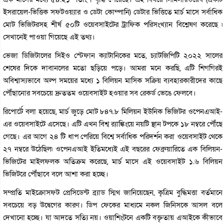
ইসরায়েল-ভিত্তিক সফটওয়্যার ও ডেটা কোম্পানি) ডেটার ভিত্তিতে মার্চ মাসে সর্বাধিক
মোট ভিজিটরসহ শীর্ষ ৫০টি ওয়েবসাইটের ট্রাফিক পরিসংখ্যান বিশ্লেষণ করেছে ৷
সেখানেই পাওয়া গিয়েছে এই তথ্য।
ভেজা ডিজিটালের সিইও স্টেফান ক্যাটানিকের মতে, চ্যাটজিপিটি ২০২২ সালের
শেষের দিকে দাবানলের মতো ছড়িয়ে পড়ে। আমরা মনে করছি, এটি শিগগিরই
অবিশ্বাস্যভাবে অল্প সময়ের মধ্যে ১ বিলিয়ন মাসিক সক্রিয় ব্যবহারকারীদের কাছে
পৌঁছানোর সবচেয়ে দ্রুততম ওয়েবসাইট হওয়ার সব রেকর্ড ভেঙে ফেলবে।
রিপোর্টে বলা হয়েছে, মার্চ জুড়ে মোট ৮৪৭.৮ মিলিয়ন ইউনিক ভিজিটর ওপেনএআই-
এর ওয়েবসাইটে এসেছে। এটি এখন বিশ্ব র‌্যাঙ্কিংয়ে নয়টি স্থান টপকে ১৮ নম্বরে পৌঁছে
গেছে। এর আগে ২৪ টি ধাপ পেরিয়ে বিশ্বে সর্বাধিক পরিদর্শন করা ওয়েবসাইট থেকে
২৭ নম্বরে উঠেছিল৷ ওপেনএআই ইতিমধ্যেই এই বছরের ফেব্রুয়ারিতে এক বিলিয়ন-
ভিজিটের মাইলফলক অতিক্রম করেছে, মার্চ মাসে এই ওয়েবসাইট ১.৬ বিলিয়ন
ভিজিটরে পৌঁছাবে বলে আশা করা হচ্ছে।
সম্প্রতি মাইক্রোসফট প্রেসিডেন্ট ব্র্যাড স্মিথ জানিয়েছেন, কৃত্রিম বুদ্ধিমত্তা বর্তমানে
সবচেয়ে বড় উদ্বেগের কারণ। ডিপ ফেকের মাধ্যমে নকল জিনিসকে আসল বলে
দেখানো হচ্ছে। যা আদতে সত্যি নয়। ওয়াশিংটনে একটি বক্তৃতায় এআইকে কীভাবে