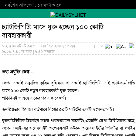
সর্বশেষ আপডেট : ১৭ ঘন্টা আগে
চ্যাটজিপিটি: মাসে যুক্ত হচ্ছেন ১০০ কোটি
ব্যবহারকারী
ডেইলি সিলেট ডট কম ::
প্রকাশিত হয়েছে : ৩ জুন
|
০
২০২৩, ৭:৪২ অপরাহ্ন | ৭:৪২ অপরাহ্ন
তথ্য-প্রযুক্তি ডেস্ক ::
ওপেন এআই উদ্ভাবিত কৃত্রিম বুদ্ধিমত্তা বা এআই চ্যাটজিপিটি। এই প্ল্যাটফর্মে প্রতি
মাসে ১০০ কোটি নতুন ব্যবহারকারী যুক্ত হচ্ছেন।
প্রতিদিনই ভাঙছে একের পর এক রেকর্ড।
জনপ্রিয়তার হিসাবে বর্তমানে বিশ্বের ৫০টি সাইটের একটি ওপেনএআই।
যুক্তরাষ্ট্রভিত্তিক ডিজাইন অ্যান্ড পারফরম্যান্স মার্কেটিং এজেন্সি ভেগা ডিজিটালের মতে,
ওপেনএআই-এর ওয়েবসাইট ওপেনএআই ডটকম ওয়েবসাইটের ভিজিটর বা লগইন
এক মাসের মধ্যে ৫৪.২১ শতাংশ বৃদ্ধি পেয়েছে। এই বিষয়ে সিমিলারওয়েব (একটি