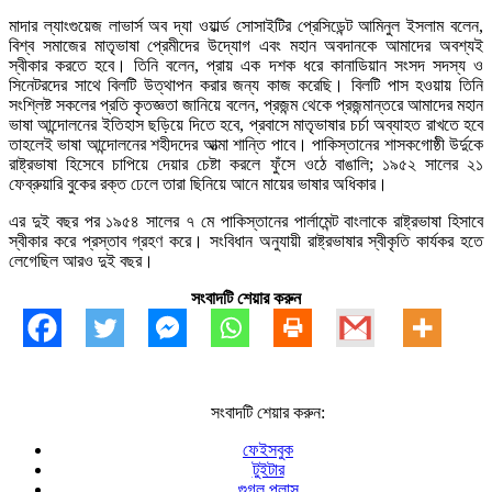
মাদার ল্যাংগুয়েজ লাভার্স অব দ্যা ওয়ার্ল্ড সোসাইটির প্রেসিডেন্ট আমিনুল ইসলাম বলেন,
বিশ্ব সমাজের মাতৃভাষা প্রেমীদের উদ্যোগ এবং মহান অবদানকে আমাদের অবশ্যই
স্বীকার করতে হবে। তিনি বলেন, প্রায় এক দশক ধরে কানাডিয়ান সংসদ সদস্য ও
সিনেটরদের সাথে বিলটি উত্থাপন করার জন্য কাজ করেছি। বিলটি পাস হওয়ায় তিনি
সংশ্লিষ্ট সকলের প্রতি কৃতজ্ঞতা জানিয়ে বলেন, প্রজন্ম থেকে প্রজন্মান্তরে আমাদের মহান
ভাষা আন্দোলনের ইতিহাস ছড়িয়ে দিতে হবে, প্রবাসে মাতৃভাষার চর্চা অব্যাহত রাখতে হবে
তাহলেই ভাষা আন্দোলনের শহীদদের আত্মা শান্তি পাবে। পাকিস্তানের শাসকগোষ্ঠী উর্দুকে
রাষ্ট্রভাষা হিসেবে চাপিয়ে দেয়ার চেষ্টা করলে ফুঁসে ওঠে বাঙালি; ১৯৫২ সালের ২১
ফেব্রুয়ারি বুকের রক্ত ঢেলে তারা ছিনিয়ে আনে মায়ের ভাষার অধিকার।
এর দুই বছর পর ১৯৫৪ সালের ৭ মে পাকিস্তানের পার্লামেন্ট বাংলাকে রাষ্ট্রভাষা হিসাবে
স্বীকার করে প্রস্তাব গ্রহণ করে। সংবিধান অনুযায়ী রাষ্ট্রভাষার স্বীকৃতি কার্যকর হতে
লেগেছিল আরও দুই বছর।
সংবাদটি শেয়ার করুন
সংবাদটি শেয়ার করুন:
ফেইসবুক
টুইটার
গুগল প্লাস