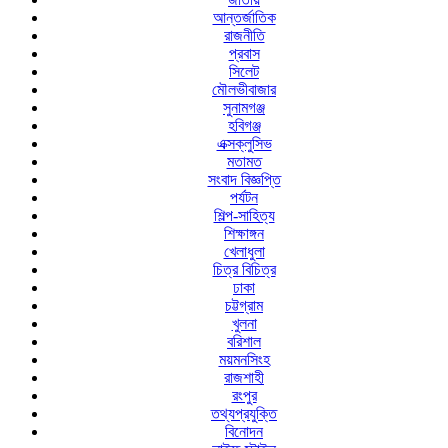
আন্তর্জাতিক
রাজনীতি
প্রবাস
সিলেট
মৌলভীবাজার
সুনামগঞ্জ
হবিগঞ্জ
এক্সক্লুসিভ
মতামত
সংবাদ বিজ্ঞপ্তি
পর্যটন
শিল্প-সাহিত্য
শিক্ষাঙ্গন
খেলাধুলা
চিত্র বিচিত্র
ঢাকা
চট্টগ্রাম
খুলনা
বরিশাল
ময়মনসিংহ
রাজশাহী
রংপুর
তথ্যপ্রযুক্তি
বিনোদন