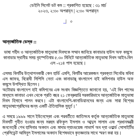
ডেইলি সিলেট ডট কম ::
প্রকাশিত হয়েছে : ৩১ মার্চ
২০২৩, ২:৩০ অপরাহ্ন | ২:৩০ অপরাহ্ন
|
০
আন্তর্জাতিক ডেস্ক ::
ভাষা শহীদ ও আন্তর্জাতিক মাতৃভাষা দিবসকে সম্মান জানিয়ে কানাডার হাউস অফ কমন্সে
কানাডার স্থানীয় সময় বৃহস্পতিবার ৫.৩০ মিনিটে আন্তর্জাতিক মাতৃভাষা দিবস আইন-বিল
এস -২১৪ পাস হয়েছে।
এসময় বিলটির উত্থাপনকারী কেন হার্ডি এমপি, বিলটির আরেকজন প্রবক্তা সিনেটর মবিনা
এস জাফর, বিরোধী সিপিসি নেতা এবং কানাডাস্থ্ বাংলাদেশ হাই কমিশনার হাউস অফ
কমন্সে উপস্থিত ছিলেন।
অটোয়ায় বাংলাদেশ হাই কমিশনের এক সংবাদ বিজ্ঞপ্তিতে জানানো হয়, ‘এই বিল পাসের
মাধ্যমে কানাডা এখন থেকে প্রতি বছর ২১ ফেব্রুয়ারি সরকারিভাবে আন্তর্জাতিক মাতৃভাষা
দিবস হিসাবে পালন করবে। এটা বাংলাদেশি-কানাডিয়ানদের জন্য এবং সারা বিশ্বের
মাতৃভাষাপ্রেমিদের জন্য একটি ঐতিহাসিক মুহূর্ত।’
এ সময়ে ১৯৯৯ সালে ইউনেস্কো এবং পরবর্তীতে জাতিসংঘ কর্তৃক আন্তর্জাতিক মাতৃভাষা
দিবসটি গৃহীত হওয়ার জন্য মরহুম রফিকুল ইসলাম ও আব্দুস সালাম এবং প্রধানমন্ত্রী
জননেত্রী শেখ হাসিনার অবদান এবং মাদার ল্যাংগুয়েজ লাভার্স অব দ্যা ওয়ার্ল্ড সোসাইটির
প্রেসিডেন্ট আমিনুল ইসলামের অবদান বিশেষভাবে কৃতজ্ঞতার সাথে স্মরণ করা হয়।