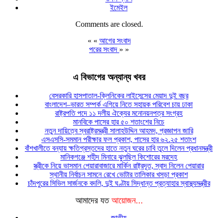
ইমেইল
Comments are closed.
« «
আগের সংবাদ
পরের সংবাদ
» »
এ বিভাগের অন্যান্য খবর
বেসরকারি হাসপাতাল-ক্লিনিকের লাইসেন্সের মেয়াদ দুই বছর
বাংলাদেশ–ভারত সম্পর্ক এগিয়ে নিতে সহায়ক পরিবেশ চায় ঢাকা
রাষ্ট্রপতি পদে ১১ দলীয় ঐক্যের মনোনয়নপত্র সংগ্রহ
মানবিকে পাসের হার ৫০ শতাংশের নিচে
নতুন দায়িত্বে স্বরাষ্ট্রমন্ত্রী সালাহউদ্দিন আহমদ, প্রজ্ঞাপন জারি
এসএসসি-সমমান পরীক্ষার ফল প্রকাশ, পাসের হার ৬২.২৫ শতাংশ
বাঁশখালীতে বন্যায় ক্ষতিগ্রস্তদের হাতে নতুন ঘরের চাবি তুলে দিলেন প্রধানমন্ত্রী
মানিকগঞ্জে শহীদ মিনারে ঝুলছিল কিশোরের মরদেহ
স্ত্রীকে নিয়ে ভাসমান পেয়ারাবাজারে মার্কিন রাষ্ট্রদূত, স্বাদ নিলেন পেয়ারার
স্থানীয় নির্বাচন সামনে রেখে ভোটার তালিকার খসড়া প্রকাশ
চাঁদপুরের সিভিল সার্জনকে বদলি, দুই ঘণ্টায় সিদ্ধান্ত প্রত্যাহার স্বাস্থ্যমন্ত্রীর
আমাদের যত
আয়োজন...
জাতীয়