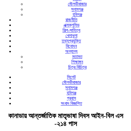
মৌলভীবাজার
সুনামগঞ্জ
হবিগঞ্জ
রাজনীতি
এক্সক্লুসিভ
শিল্প-সাহিত্য
খেলাধুলা
তথ্যপ্রযুক্তি
বিনোদন
অন্যান্য
মতামত
শিক্ষাঙ্গন
চিত্র বিচিত্র
সিলেট
মৌলভীবাজার
সুনামগঞ্জ
হবিগঞ্জ
প্রবাস
সংবাদ বিজ্ঞপ্তি
কানাডায় আন্তর্জাতিক মাতৃভাষা দিবস আইন-বিল এস
-২১৪ পাস