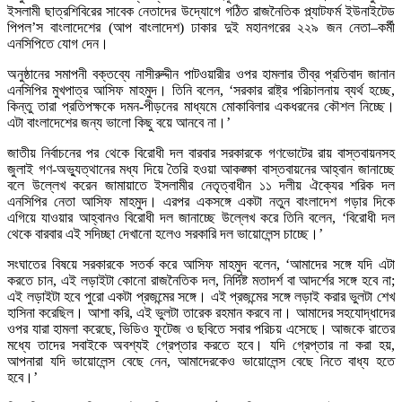
ইসলামী ছাত্রশিবিরের সাবেক নেতাদের উদ্যোগে গঠিত রাজনৈতিক প্ল্যাটফর্ম ইউনাইটেড
পিপল’স বাংলাদেশের (আপ বাংলাদেশ) ঢাকার দুই মহানগরের ২২৯ জন নেতা–কর্মী
এনসিপিতে যোগ দেন।
অনুষ্ঠানের সমাপনী বক্তব্যে নাসীরুদ্দীন পাটওয়ারীর ওপর হামলার তীব্র প্রতিবাদ জানান
এনসিপির মুখপাত্র আসিফ মাহমুদ। তিনি বলেন, ‘সরকার রাষ্ট্র পরিচালনায় ব্যর্থ হচ্ছে,
কিন্তু তারা প্রতিপক্ষকে দমন-পীড়নের মাধ্যমে মোকাবিলার একধরনের কৌশল নিচ্ছে।
এটা বাংলাদেশের জন্য ভালো কিছু বয়ে আনবে না।’
জাতীয় নির্বাচনের পর থেকে বিরোধী দল বারবার সরকারকে গণভোটের রায় বাস্তবায়নসহ
জুলাই গণ-অভ্যুত্থানের মধ্য দিয়ে তৈরি হওয়া আকঙ্ক্ষা বাস্তবায়নের আহ্বান জানাচ্ছে
বলে উল্লেখ করেন জামায়াতে ইসলামীর নেতৃত্বাধীন ১১ দলীয় ঐক্যের শরিক দল
এনসিপির নেতা আসিফ মাহমুদ। এরপর একসঙ্গে একটা নতুন বাংলাদেশ গড়ার দিকে
এগিয়ে যাওয়ার আহ্বানও বিরোধী দল জানাচ্ছে উল্লেখ করে তিনি বলেন, ‘বিরোধী দল
থেকে বারবার এই সদিচ্ছা দেখানো হলেও সরকারি দল ভায়োলেন্স চাচ্ছে।’
সংঘাতের বিষয়ে সরকারকে সতর্ক করে আসিফ মাহমুদ বলেন, ‘আমাদের সঙ্গে যদি এটা
করতে চান, এই লড়াইটা কোনো রাজনৈতিক দল, নির্দিষ্ট মতাদর্শ বা আদর্শের সঙ্গে হবে না;
এই লড়াইটা হবে পুরো একটা প্রজন্মের সঙ্গে। এই প্রজন্মের সঙ্গে লড়াই করার ভুলটা শেখ
হাসিনা করেছিল। আশা করি, এই ভুলটা তারেক রহমান করবে না। আমাদের সহযোদ্ধাদের
ওপর যারা হামলা করেছে, ভিডিও ফুটেজ ও ছবিতে সবার পরিচয় এসেছে। আজকে রাতের
মধ্যে তাদের সবাইকে অবশ্যই গ্রেপ্তার করতে হবে। যদি গ্রেপ্তার না করা হয়,
আপনারা যদি ভায়োলেন্স বেছে নেন, আমাদেরকেও ভায়োলেন্স বেছে নিতে বাধ্য হতে
হবে।’