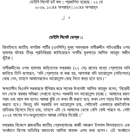
ডেইলি সিলেট ডট কম ::
প্রকাশিত হয়েছে : ২২ মে
২০২৬, ১০:৪৪ অপরাহ্ন | ১০:৪৪ অপরাহ্ন
|
০
ডেইলি সিলেট ডেস্ক ::
ঝিনাইদহে জাতীয় নাগরিক পার্টির (এনসিপি) মুখ্য সমন্বয়ক নাসীরুদ্দীন পাটওয়ারীর ওপর
হামলার ঘটনায় তীব্র প্রতিক্রিয়া জানিয়েছেন দলটির মুখপাত্র আসিফ মাহমুদ সজীব
ভুঁইয়া।
নাসীরুদ্দীনের ওপর হামলায় জড়িতদের শুক্রবার (২২ মে) রাতের মধ্যে গ্রেপ্তার দাবি
জানিয়ে তিনি বলেছেন, ‘যদি গ্রেপ্তার না করা হয়, আপনারা যদি ভায়োলেন্স (সহিংসতা)
বেছে নেন, তাহলে আমাদেরকেও ভায়োলেন্স বেছে নিতে বাধ্য হতে হবে।’
ক্ষমতাসীন বিএনপি সরকারকে হুঁশিয়ার করে সাবেক উপদেষ্টা আসিফ মাহমুদ বলেন, ‘বিরোধী
দল থেকে বারবার সদিচ্ছা দেখানো হলেও সরকারি দল ভায়োলেন্স চাচ্ছে। আমাদের রক্ত
গরম এবং বয়স কম হলেও আমরা বুঝি যে কখন কী করতে হবে, কখন দেশ গড়ার দিকে কাজ
করতে হবে। কিন্তু যদি সরকারি দল ভায়োলেন্স চায়, সেটাকেই একমাত্র রাজনৈতিক
হাতিয়ার হিসেবে নিতে চায়, তাহলে এটা যে আমাদের থেকে বেশি কেউ পারবে না- সেটা
২০২৪ সালের গণ-অভ্যুত্থানে আমরা দেখিয়ে দিয়েছি।’
শুক্রবার বিকেলে রাজধানীর জাতীয় প্রেসক্লাবের কাজী নজরুল ইসলাম মিলনায়তনে এক
অনুষ্ঠানে বিশেষ অতিথির বক্তব্যে আসিফ মাহমুদ এসব কথা বলেন। এই অনুষ্ঠানে