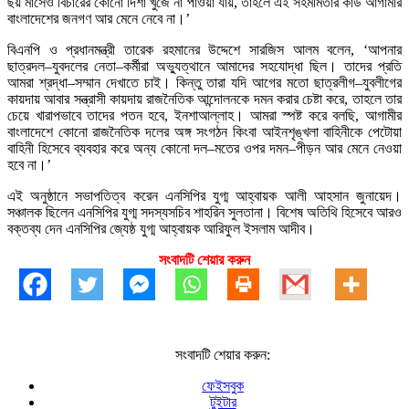
ছয় মাসেও বিচারের কোনো দিশা খুঁজে না পাওয়া যায়, তাহলে এই সহমর্মিতার কার্ড আগামীর
বাংলাদেশের জনগণ আর মেনে নেবে না।’
বিএনপি ও প্রধানমন্ত্রী তারেক রহমানের উদ্দেশে সারজিস আলম বলেন, ‘আপনার
ছাত্রদল–যুবদলের নেতা–কর্মীরা অভ্যুত্থানে আমাদের সহযোদ্ধা ছিল। তাদের প্রতি
আমরা শ্রদ্ধা–সম্মান দেখাতে চাই। কিন্তু তারা যদি আগের মতো ছাত্রলীগ–যুবলীগের
কায়দায় আবার সন্ত্রাসী কায়দায় রাজনৈতিক আন্দোলনকে দমন করার চেষ্টা করে, তাহলে তার
চেয়ে খারাপভাবে তাদের পতন হবে, ইনশাআল্লাহ। আমরা স্পষ্ট করে বলছি, আগামীর
বাংলাদেশে কোনো রাজনৈতিক দলের অঙ্গ সংগঠন কিংবা আইনশৃঙ্খলা বাহিনীকে পেটোয়া
বাহিনী হিসেবে ব্যবহার করে অন্য কোনো দল–মতের ওপর দমন–পীড়ন আর মেনে নেওয়া
হবে না।’
এই অনুষ্ঠানে সভাপতিত্ব করেন এনসিপির যুগ্ম আহ্বায়ক আলী আহসান জুনায়েদ।
সঞ্চালক ছিলেন এনসিপির যুগ্ম সদস্যসচিব শাহরিন সুলতানা। বিশেষ অতিথি হিসেবে আরও
বক্তব্য দেন এনসিপির জ্যেষ্ঠ যুগ্ম আহ্বায়ক আরিফুল ইসলাম আদীব।
সংবাদটি শেয়ার করুন
সংবাদটি শেয়ার করুন:
ফেইসবুক
টুইটার