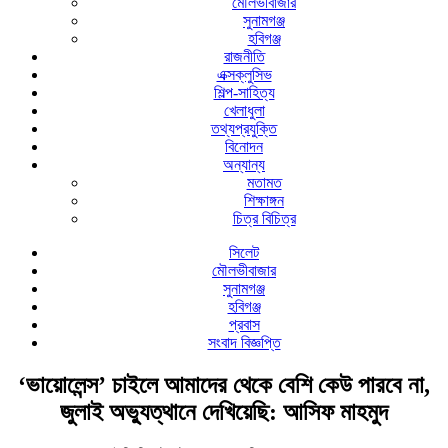
মৌলভীবাজার
সুনামগঞ্জ
হবিগঞ্জ
রাজনীতি
এক্সক্লুসিভ
শিল্প-সাহিত্য
খেলাধুলা
তথ্যপ্রযুক্তি
বিনোদন
অন্যান্য
মতামত
শিক্ষাঙ্গন
চিত্র বিচিত্র
সিলেট
মৌলভীবাজার
সুনামগঞ্জ
হবিগঞ্জ
প্রবাস
সংবাদ বিজ্ঞপ্তি
‘ভায়োলেন্স’ চাইলে আমাদের থেকে বেশি কেউ পারবে না,
জুলাই অভ্যুত্থানে দেখিয়েছি: আসিফ মাহমুদ