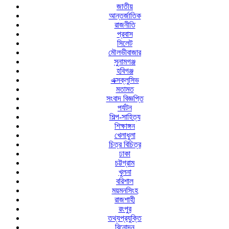
জাতীয়
আন্তর্জাতিক
রাজনীতি
প্রবাস
সিলেট
মৌলভীবাজার
সুনামগঞ্জ
হবিগঞ্জ
এক্সক্লুসিভ
মতামত
সংবাদ বিজ্ঞপ্তি
পর্যটন
শিল্প-সাহিত্য
শিক্ষাঙ্গন
খেলাধুলা
চিত্র বিচিত্র
ঢাকা
চট্টগ্রাম
খুলনা
বরিশাল
ময়মনসিংহ
রাজশাহী
রংপুর
তথ্যপ্রযুক্তি
বিনোদন