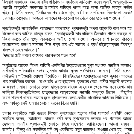
বিএনপি সরকারের বিরুদ্ধে রাষ্ট্র পরিচালনায় ব্যর্থতার অভিযোগ করেন জুলাই অভ্যুত্থান–
পরবর্তী অন্তর্বর্তী সরকারের উপদেষ্টার দায়িত্ব পালন করে আসা আসিফ মাহমুদ সজীব
ভূঁইয়া। তিনি বলেন, ‘নির্বাচনের পর থেকে খুন, ধর্ষণ ও নাগরিকের নিরাপত্তা সংকট
চরমভাবে বেড়েছে। আজকে আমাদের মা–বোনেরা ঘর থেকে বের হতে ভয় পাচ্ছেন।’
স্বরাষ্ট্রমন্ত্রী সালাহউদ্দিন আহমদকে মাঝেমধ্যে প্রধানমন্ত্রী অথবা রাষ্ট্রপতি বলে মনে হয়
উল্লেখ করে আসিফ মাহমুদ বলেন, ‘স্বরাষ্ট্রমন্ত্রী তাঁর দায়িত্ব ঠিকভাবে পালন করছেন না
কিংবা করতে তাঁর মধ্যে একধরনের অনীহা দেখা যাচ্ছে। এভাবে দেশ চলতে থাকলে
বাংলাদেশের জনগণ সামনের দিনে বাধ্য হবে এই সরকার ও ব্যর্থ রাষ্ট্রব্যবস্থার বিরুদ্ধে
রাজপথে নেমে আসতে।’
‘দমনের চেষ্টা করলে তাদেরও খারাপভাবে পতন হবে’
অনুষ্ঠানের আরেক বিশেষ অতিথি এনসিপির উত্তরাঞ্চলের মুখ্য সংগঠক সারজিস আলমও
নাসীরুদ্দীন পাটওয়ারীর ওপর হামলার ঘটনায় ক্ষুব্ধ প্রতিক্রিয়া জানান। তিনি বলেন,
নাসীরুদ্দীন পাটওয়ারী ঘোষণা দিয়েছিলেন, ঝিনাইদহের সহযোদ্ধাদের সঙ্গে জুমার নামাজের
পরে মতবিনিময় করবেন। তখন তাঁর ওপর ছাত্রদল–যুবদলের নেতা–কর্মীরা সন্ত্রাসী কায়দায়
আক্রমণ চালায়। সেখানে জেলা ছাত্রদলের সাবেক আহ্বায়ক থেকে শুরু করে সেখানকার
সংশ্লিষ্ট শিক্ষাপ্রতিষ্ঠানের ছাত্রদলের আহ্বায়কেরা সরাসরি সম্পৃক্ত ছিলেন। কিছুদিন
আগে শাহবাগ থানার ভেতরে ঢুকে ছাত্রদলের নেতা–কর্মীরা সাংবাদিক ভাইদের পিটিয়েছে।
এখন পর্যন্ত সেই হামলার কোনো ধরনের বিচার হয়নি।
ঢাকার পল্লবীতে আট বছরের শিশুকে নৃশংসভাবে হত্যার ঘটনা সম্পর্কে এনসিপি নেতা
সারজিস বলেন, ‘আমাদের বোনকে ধর্ষণ করে নৃশংসভাবে হত্যার পর গতকাল আমরা
দেখলাম, মাননীয় প্রধানমন্ত্রী সেখানে গিয়ে সহমর্মিতা জানিয়েছেন। আমরা ধন্যবাদ
জানাই। কিন্তু এই সহমর্মিতা যদি শুধু একদিনের ইস্যু ধামাচাপা দেওয়ার খেলা হয়, পরের