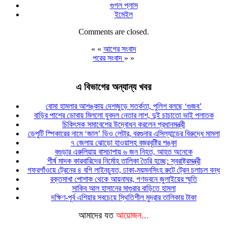
গুগল প্লাস
ইমেইল
Comments are closed.
« «
আগের সংবাদ
পরের সংবাদ
» »
এ বিভাগের অন্যান্য খবর
বোমা হামলার আশঙ্কায় দেশজুড়ে সতর্কতা, পুলিশ বলছে ‘গুজব’
বাড়ির পাশের ডোবায় মিললো যুবদল নেতার লাশ, দুই চাচাতো ভাই পলাতক
চিকিৎসক সমাবেশের উদ্বোধন করলেন প্রধানমন্ত্রী
ডেপুটি স্পিকারের নামে ‘জাল’ ডিও লেটার, বরগুনার এসিল্যান্ডের বিরুদ্ধে মামলা
৭ জেলায় ঝোড়ো হাওয়াসহ বজ্রবৃষ্টির শঙ্কা
বগুড়ার এরুলিয়ায় বাসচাপায় ৬ জন নিহত, আহত অনেকে
শীর্ষ মাদক কারবারিদের নির্মোহ তালিকা তৈরি হচ্ছে: স্বরাষ্ট্রমন্ত্রী
গফরগাঁওয়ে ট্রেনের ৪ বগি লাইনচ্যুত, ঢাকা-ময়মনসিংহ রুটে ট্রেন চলাচল বন্ধ
রক্তমাখা পোশাক থেকে আয়নাঘর, গণভবনে জুলাইয়ের স্মৃতি
সাকিব আল হাসানের মাগুরার বাড়িতে হামলা
দক্ষিণ-পূর্ব এশিয়ার সবচেয়ে স্থিতিশীল মুদ্রার তালিকায় টাকা
আমাদের যত
আয়োজন...