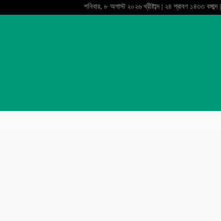
শনিবার, ৮ অগাস্ট ২০২৬ খ্রীষ্টাব্দ | ২৪ শ্রাবণ ১৪৩৩ বঙ্গাব্দ |