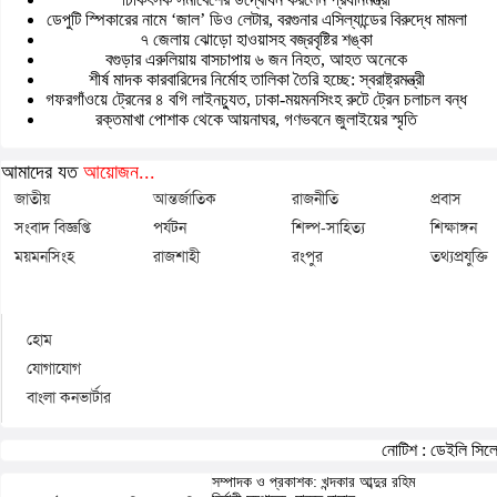
ডেপুটি স্পিকারের নামে ‘জাল’ ডিও লেটার, বরগুনার এসিল্যান্ডের বিরুদ্ধে মামলা
৭ জেলায় ঝোড়ো হাওয়াসহ বজ্রবৃষ্টির শঙ্কা
বগুড়ার এরুলিয়ায় বাসচাপায় ৬ জন নিহত, আহত অনেকে
শীর্ষ মাদক কারবারিদের নির্মোহ তালিকা তৈরি হচ্ছে: স্বরাষ্ট্রমন্ত্রী
গফরগাঁওয়ে ট্রেনের ৪ বগি লাইনচ্যুত, ঢাকা-ময়মনসিংহ রুটে ট্রেন চলাচল বন্ধ
রক্তমাখা পোশাক থেকে আয়নাঘর, গণভবনে জুলাইয়ের স্মৃতি
আমাদের যত
আয়োজন...
জাতীয়
আন্তর্জাতিক
রাজনীতি
প্রবাস
সংবাদ বিজ্ঞপ্তি
পর্যটন
শিল্প-সাহিত্য
শিক্ষাঙ্গন
ময়মনসিংহ
রাজশাহী
রংপুর
তথ্যপ্রযুক্তি
হোম
যোগাযোগ
বাংলা কনভার্টার
নোটিশ :
ডেইলি সিলেট
সম্পাদক ও প্রকাশক: খন্দকার আব্দুর রহিম