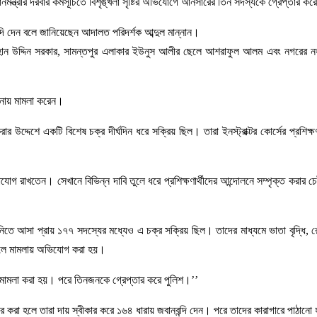
মন্ত্রীর দরবার কর্মসূচিতে বিশৃঙ্খলা সৃষ্টির অভিযোগে আনসারের তিন সদস্যকে গ্রেপ্তার ক
্দি দেন বলে জানিয়েছেন আদালত পরিদর্শক আব্দুল মান্নান।
 রায়হান উদ্দিন সরকার, সামন্তপুর এলাকার ইউনুস আলীর ছেলে আশরাফুল আলম এবং নগরের
থানায় মামলা করেন।
র উদ্দেশে একটি বিশেষ চক্র দীর্ঘদিন ধরে সক্রিয় ছিল। তারা ইনস্ট্রাক্টর কোর্সের প্রশিক্ষ
োগ রাখতেন। সেখানে বিভিন্ন দাবি তুলে ধরে প্রশিক্ষণার্থীদের আন্দোলনে সম্পৃক্ত করার চেষ্
সা প্রায় ১৭৭ সদস্যের মধ্যেও এ চক্র সক্রিয় ছিল। তাদের মাধ্যমে ভাতা বৃদ্ধি, রেশন 
িল বলে মামলায় অভিযোগ করা হয়।
নায় মামলা করা হয়। পরে তিনজনকে গ্রেপ্তার করে পুলিশ।’’
 করা হলে তারা দায় স্বীকার করে ১৬৪ ধারায় জবানবন্দি দেন। পরে তাদের কারাগারে পাঠানো