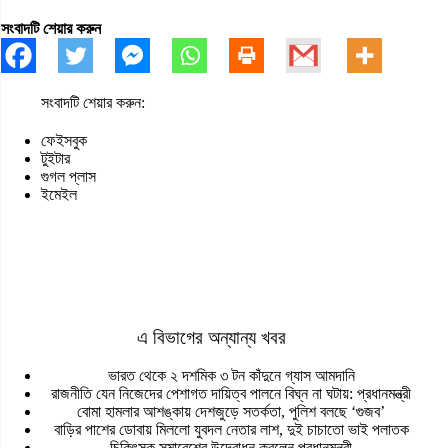
সংবাদটি শেয়ার করুন
সংবাদটি শেয়ার করুন:
ফেইসবুক
টুইটার
গুগল প্লাস
ইমেইল
এ বিভাগের অন্যান্য খবর
ভারত থেকে ২ দশমিক ৩ টন কাঁদুনে গ্যাস আমদানি
রাজনীতি যেন নিজেদের পেশাগত দায়িত্ব পালনে বিঘ্ন না ঘটায়: প্রধানমন্ত্রী
বোমা হামলার আশঙ্কায় দেশজুড়ে সতর্কতা, পুলিশ বলছে ‘গুজব’
বাড়ির পাশের ডোবায় মিললো যুবদল নেতার লাশ, দুই চাচাতো ভাই পলাতক
চিকিৎসক সমাবেশের উদ্বোধন করলেন প্রধানমন্ত্রী