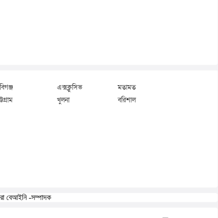
বিগঞ্জ
এক্সক্লুসিভ
মতামত
্টগ্রাম
খুলনা
বরিশাল
করা বেআইনি -সম্পাদক