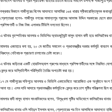
বাংলাদেশ আনসার ও গ্রাম প্রতিরক্ষা বাহিনীর ৪৬তম জাতীয় সমাবেশ উপলক্ষে গাজীপুরে প্রধান
শুক্রবার বিকালে গাজীপুরের বিশেষ আদালতে আসামিরা ১৬৪ ধারায় স্বীকারোক্তিমূলক জবানবন
গ্রেপ্তাররা হলেন- গাজীপুর নগরের সামান্তপুর গ্রামের আফাজ উদ্দিন সরকারের ছেলে
প্রশিক্ষণার্থী ও নিজ নিজ এলাকার টিডিপি দলনেতা ছিলেন।
এ ঘটনায় বৃহস্পতিবার আনসার ও ভিডিপির অ্যাডজুট্যান্ট মাসুদ হাসান বাদী হয়ে কালিয়াকৈর 
মামলার এজাহারে বলা হয়, ২০ মে জাতীয় সমাবেশ ও প্রধানমন্ত্রীর দরবার কর্মসূচি বানচাল করা
বিরুদ্ধে নেতিবাচক প্রচারণা চালানোর চেষ্টা করেন।
এ ঘটনায় জড়িতরা একটি হোয়াটসঅ্যাপ গ্রুপের মাধ্যমে প্রশিক্ষণার্থীদের সঙ্গে নিয়মিত যোগায
কেন্দ্র করে অস্থিতিশীল পরিস্থিতি তৈরির অপচেষ্টা করা হয়।
১৭ মে গাজীপুরের সফিপুরে আনসার ও ভিডিপি একাডেমিতে আয়োজিত এক অনুষ্ঠানে অংশ নিতে আ
আনা হয়। এসব দাবি আদায়ে প্রধানমন্ত্রীর কর্মসূচিকে কেন্দ্র করে চাপ সৃষ্টির পরিকল্পনা ছ
মামলার বাদী মাসুদ হাসান সাংবাদিকদের বলেন, ‘বিশৃঙ্খলা সৃষ্টির অভিযোগে কালিয়াকৈর থা
কালিয়াকৈর থানার ওসি সহিদুল ইসলাম বলেন, গ্রেপ্তারের পর তিন আসামিকে আদালতে হাজির