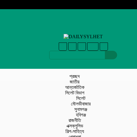
প্রচ্ছদ
জাতীয়
আন্তর্জাতিক
সিলেট বিভাগ
সিলেট
মৌলভীবাজার
সুনামগঞ্জ
হবিগঞ্জ
রাজনীতি
এক্সক্লুসিভ
শিল্প-সাহিত্য
খেলাধুলা