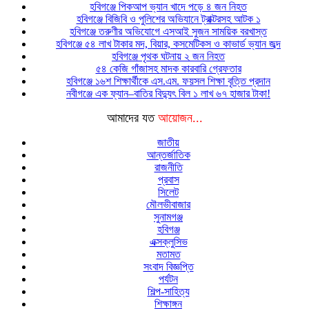
হবিগঞ্জে পিকআপ ভ্যান খাদে পড়ে ৪ জন নিহত
হবিগঞ্জে বিজিবি ও পুলিশের অভিযানে ট্রাক্টরসহ আটক ১
হবিগঞ্জে তরুণীর অভিযোগে এসআই সুজন সাময়িক বরখাস্ত
হবিগঞ্জে ৫৪ লাখ টাকার মদ, বিয়ার, কসমেটিকস ও কাভার্ড ভ্যান জব্দ
হবিগঞ্জে পৃথক ঘটনায় ২ জন নিহত
৫৪ কেজি গাঁজাসহ মাদক কারবারি গ্রেফতার
হবিগঞ্জে ১৬শ শিক্ষার্থীকে এস.এম. ফয়সল শিক্ষা বৃত্তি প্রদান
নবীগঞ্জে এক ফ্যান–বাতির বিদ্যুৎ বিল ১ লাখ ৬৭ হাজার টাকা!
আমাদের যত
আয়োজন...
জাতীয়
আন্তর্জাতিক
রাজনীতি
প্রবাস
সিলেট
মৌলভীবাজার
সুনামগঞ্জ
হবিগঞ্জ
এক্সক্লুসিভ
মতামত
সংবাদ বিজ্ঞপ্তি
পর্যটন
শিল্প-সাহিত্য
শিক্ষাঙ্গন