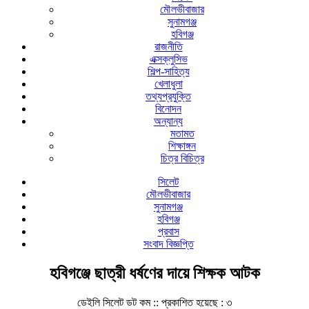
মৌলভীবাজার
সুনামগঞ্জ
হবিগঞ্জ
রাজনীতি
এক্সক্লুসিভ
শিল্প-সাহিত্য
খেলাধুলা
তথ্যপ্রযুক্তি
বিনোদন
অন্যান্য
মতামত
শিক্ষাঙ্গন
চিত্র বিচিত্র
সিলেট
মৌলভীবাজার
সুনামগঞ্জ
হবিগঞ্জ
প্রবাস
সংবাদ বিজ্ঞপ্তি
হবিগঞ্জে ছাত্রী ধর্ষণের দায়ে শিক্ষক আটক
ডেইলি সিলেট ডট কম ::
প্রকাশিত হয়েছে : ৩