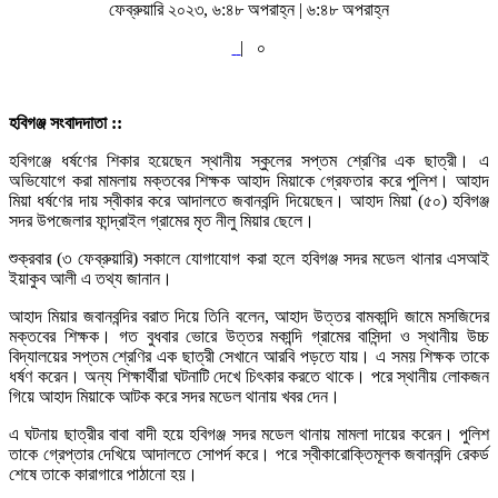
ফেব্রুয়ারি ২০২৩, ৬:৪৮ অপরাহ্ন | ৬:৪৮ অপরাহ্ন
|
০
হবিগঞ্জ সংবাদদাতা ::
হবিগঞ্জে ধর্ষণের শিকার হয়েছেন স্থানীয় স্কুলের সপ্তম শ্রেণির এক ছাত্রী। এ
অভিযোগে করা মামলায় মক্তবের শিক্ষক আহাদ মিয়াকে গ্রেফতার করে পুলিশ। আহাদ
মিয়া ধর্ষণের দায় স্বীকার করে আদালতে জবানবন্দি দিয়েছেন। আহাদ মিয়া (৫০) হবিগঞ্জ
সদর উপজেলার ফান্দ্রাইল গ্রামের মৃত নীলু মিয়ার ছেলে।
শুক্রবার (৩ ফেব্রুয়ারি) সকালে যোগাযোগ করা হলে হবিগঞ্জ সদর মডেল থানার এসআই
ইয়াকুব আলী এ তথ্য জানান।
আহাদ মিয়ার জবানবন্দির বরাত দিয়ে তিনি বলেন, আহাদ উত্তর বামকান্দি জামে মসজিদের
মক্তবের শিক্ষক। গত বুধবার ভোরে উত্তর মকান্দি গ্রামের বাসিন্দা ও স্থানীয় উচ্চ
বিদ্যালয়ের সপ্তম শ্রেণির এক ছাত্রী সেখানে আরবি পড়তে যায়। এ সময় শিক্ষক তাকে
ধর্ষণ করেন। অন্য শিক্ষার্থীরা ঘটনাটি দেখে চিৎকার করতে থাকে। পরে স্থানীয় লোকজন
গিয়ে আহাদ মিয়াকে আটক করে সদর মডেল থানায় খবর দেন।
এ ঘটনায় ছাত্রীর বাবা বাদী হয়ে হবিগঞ্জ সদর মডেল থানায় মামলা দায়ের করেন। পুলিশ
তাকে গ্রেপ্তার দেখিয়ে আদালতে সোপর্দ করে। পরে স্বীকারোক্তিমূলক জবানবন্দি রেকর্ড
শেষে তাকে কারাগারে পাঠানো হয়।