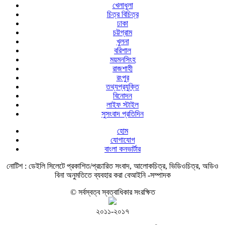
খেলাধুলা
চিত্র বিচিত্র
ঢাকা
চট্টগ্রাম
খুলনা
বরিশাল
ময়মনসিংহ
রাজশাহী
রংপুর
তথ্যপ্রযুক্তি
বিনোদন
লাইফ স্টাইল
সুসংবাদ প্রতিদিন
হোম
যোগাযোগ
বাংলা কনভার্টার
নোটিশ :
ডেইলি সিলেটে প্রকাশিত/প্রচারিত সংবাদ, আলোকচিত্র, ভিডিওচিত্র, অডিও
বিনা অনুমতিতে ব্যবহার করা বেআইনি -সম্পাদক
© সর্বস্বত্ব স্বত্বাধিকার সংরক্ষিত
২০১১-২০১৭