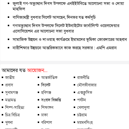
জুলাই গণ-অভ্যুত্থান দিবস উপলক্ষে এনইইউবিতে আলোচনা সভা ও দোয়া
মাহফিল
বাণিজ্যমন্ত্রী বুধবার সিলেট আসছেন, দিনভর যত কর্মসূচি
গণঅভ্যুত্থান দিবস উপলক্ষে সিলেট ইউনাইটেড জার্নালিস্ট ওয়েলফেয়ার
এসোসিয়েশন এর আলোচনা সভা বুধবার
সামাজিক উন্নয়ন ও দাওয়াহ কার্যক্রমে ইমামদের ভূমিকা জোরদারের আহ্বান
নারীশিক্ষার উন্নয়নে আন্তরিকভাবে কাজ করছে সরকার : এমপি এমরান
আমাদের যত
আয়োজন...
জাতীয়
আন্তর্জাতিক
রাজনীতি
প্রবাস
সিলেট
মৌলভীবাজার
সুনামগঞ্জ
হবিগঞ্জ
এক্সক্লুসিভ
মতামত
সংবাদ বিজ্ঞপ্তি
পর্যটন
শিল্প-সাহিত্য
শিক্ষাঙ্গন
খেলাধুলা
চিত্র বিচিত্র
ঢাকা
চট্টগ্রাম
খুলনা
বরিশাল
ময়মনসিংহ