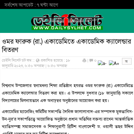
সর্বশেষ আপডেট : ৭ ঘন্টা আগে
ওমর ফারুক (রা.) একাডেমিতে একাডেমিক ক্যালেন্ডার
বিতরণ
ডেইলি সিলেট ডট কম ::
প্রকাশিত হয়েছে : ১৮
|
০
জানুয়ারি ২০২৩, ৬:৫০ অপরাহ্ন | ৬:৫০ অপরাহ্ন
বিশ্বনাথ উপজেলার স্বনামধন্য শিক্ষা প্রতিষ্ঠান হযরত ওমর ফারুক (রা.) একাডেমিতে
একাডেমিক ক্যালেন্ডার বিতরণ করা হয়। এ উপলক্ষে বুধবার (১৮ জানুয়ারি) সকালে
বিদ্যালয়ের মিলনায়তনে এক অনাঢ়ম্বর অনুষ্ঠানের আয়োজন করা হয়।
একাডেমির ম্যানেজিং কমিটির সভাপতি দৈনিক জালালাবাদ-এর সম্পাদক মুকতাবিস-
উন-নুর’র সভাপতিত্বে আয়োজিত অনুষ্ঠানে প্রধান অতিথির বক্তব্য রাখেন আন্তর্জাতিক
খ্যাতিসম্পন্ন সমাজসেবক ও শিক্ষানুরাগী ব্রিটিশ বাংলাদেশী ড. ওয়ালী তছর উদ্দিন
এমবিই (মেম্বার অব দ্যা ব্রিটিশ অ্যাম্পায়ার)।