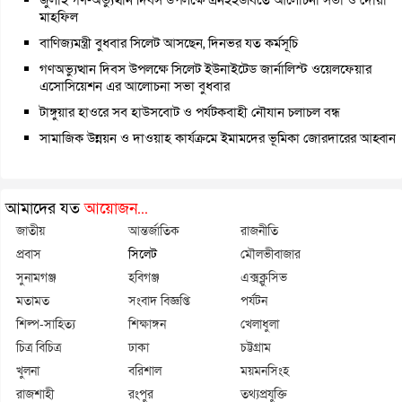
জুলাই গণ-অভ্যুত্থান দিবস উপলক্ষে এনইইউবিতে আলোচনা সভা ও দোয়া
মাহফিল
বাণিজ্যমন্ত্রী বুধবার সিলেট আসছেন, দিনভর যত কর্মসূচি
গণঅভ্যুত্থান দিবস উপলক্ষে সিলেট ইউনাইটেড জার্নালিস্ট ওয়েলফেয়ার
এসোসিয়েশন এর আলোচনা সভা বুধবার
টাঙ্গুয়ার হাওরে সব হাউসবোট ও পর্যটকবাহী নৌযান চলাচল বন্ধ
সামাজিক উন্নয়ন ও দাওয়াহ কার্যক্রমে ইমামদের ভূমিকা জোরদারের আহ্বান
আমাদের যত
আয়োজন...
জাতীয়
আন্তর্জাতিক
রাজনীতি
প্রবাস
সিলেট
মৌলভীবাজার
সুনামগঞ্জ
হবিগঞ্জ
এক্সক্লুসিভ
মতামত
সংবাদ বিজ্ঞপ্তি
পর্যটন
শিল্প-সাহিত্য
শিক্ষাঙ্গন
খেলাধুলা
চিত্র বিচিত্র
ঢাকা
চট্টগ্রাম
খুলনা
বরিশাল
ময়মনসিংহ
রাজশাহী
রংপুর
তথ্যপ্রযুক্তি