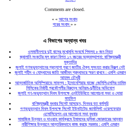
Comments are closed.
« «
আগের সংবাদ
পরের সংবাদ
» »
এ বিভাগের অন্যান্য খবর
ওসমানীনগরে দুই বাসের মুখোমুখি সংঘর্ষে শিশুসহ ৮ জন নিহত
জ্বালানি সংকটের মূল কারণ বিগত ১৭ বছরের অব্যবস্থাপনা: বাণিজ্যমন্ত্রী
মুক্তাদির
জুলাই গণঅভ্যুত্থানের প্রত্যাশা পূরণে জাতীয় ঐক্য সুসংহত করার বিকল্প নেই
জুলাই শহীদ ও যোদ্ধাদের জাতি আজীবন শ্রদ্ধাভরে স্মরণ রাখবে : এমপি এমরান
আহমদ চৌধুরী
আন্তর্জাতিক অলিম্পিয়াডে সাফল্য : ইন্দোনেশিয়ায় যাচ্ছে জেসিপিএসসির তামিম
সিসিকের নির্বাহী প্রকৌশলীর বিরুদ্ধে অনিয়ম-দুর্নীতির অভিযোগ
জুলাই গণ-অভ্যুত্থান দিবস উপলক্ষে এনইইউবিতে আলোচনা সভা ও দোয়া
মাহফিল
বাণিজ্যমন্ত্রী বুধবার সিলেট আসছেন, দিনভর যত কর্মসূচি
গণঅভ্যুত্থান দিবস উপলক্ষে সিলেট ইউনাইটেড জার্নালিস্ট ওয়েলফেয়ার
এসোসিয়েশন এর আলোচনা সভা বুধবার
সামাজিক উন্নয়ন ও দাওয়াহ কার্যক্রমে ইমামদের ভূমিকা জোরদারের আহ্বান
নারীশিক্ষার উন্নয়নে আন্তরিকভাবে কাজ করছে সরকার : এমপি এমরান