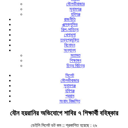
মৌলভীবাজার
সুনামগঞ্জ
হবিগঞ্জ
রাজনীতি
এক্সক্লুসিভ
শিল্প-সাহিত্য
খেলাধুলা
তথ্যপ্রযুক্তি
বিনোদন
অন্যান্য
মতামত
শিক্ষাঙ্গন
চিত্র বিচিত্র
সিলেট
মৌলভীবাজার
সুনামগঞ্জ
হবিগঞ্জ
প্রবাস
সংবাদ বিজ্ঞপ্তি
যৌন হয়রানির অভিযোগে শাবির ৭ শিক্ষার্থী বহিষ্কার
ডেইলি সিলেট ডট কম ::
প্রকাশিত হয়েছে : ২৯