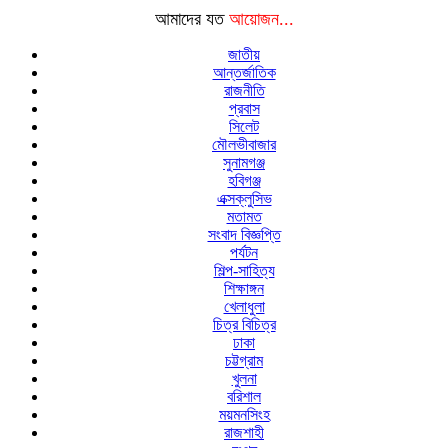
আমাদের যত
আয়োজন...
জাতীয়
আন্তর্জাতিক
রাজনীতি
প্রবাস
সিলেট
মৌলভীবাজার
সুনামগঞ্জ
হবিগঞ্জ
এক্সক্লুসিভ
মতামত
সংবাদ বিজ্ঞপ্তি
পর্যটন
শিল্প-সাহিত্য
শিক্ষাঙ্গন
খেলাধুলা
চিত্র বিচিত্র
ঢাকা
চট্টগ্রাম
খুলনা
বরিশাল
ময়মনসিংহ
রাজশাহী