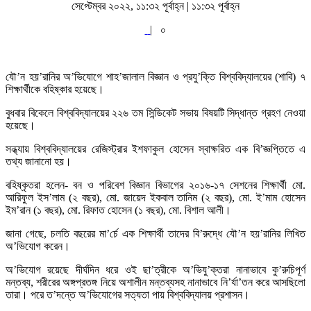
সেপ্টেম্বর ২০২২, ১১:৩২ পূর্বাহ্ন | ১১:৩২ পূর্বাহ্ন
|
০
যৌ’ন হয়’রানির অ’ভিযোগে শাহ’জালাল বিজ্ঞান ও প্রযু’ক্তি বিশ্ববিদ্যালয়ের (শাবি) ৭
শিক্ষার্থীকে বহিষ্কার হয়েছে।
বুধবার বিকেলে বিশ্ববিদ্যালয়ের ২২৬ তম সিন্ডিকেট সভায় বিষয়টি সিদ্ধান্ত গ্রহণ নেওয়া
হয়েছে।
সন্ধ্যায় বিশ্ববিদ্যালয়ের রেজিস্ট্রার ইশফাকুল হোসেন স্বাক্ষরিত এক বি’জ্ঞপ্তিতে এ
তথ্য জানানো হয়।
বহিষ্কৃতরা হলেন- বন ও পরিবেশ বিজ্ঞান বিভাগের ২০১৬-১৭ সেশনের শিক্ষার্থী মো.
আরিফুল ইস’লাম (২ বছর), মো. জায়েদ ইকবাল তানিম (২ বছর), মো. ই’মাম হোসেন
ইম’রান (১ বছর), মো. রিফাত হোসেন (১ বছর), মো. বিশাল আলী।
জানা গেছে, চলতি বছরের মা’র্চে এক শিক্ষার্থী তাদের বি’রুদ্ধে যৌ’ন হয়’রানির লিখিত
অ’ভিযোগ করেন।
অ’ভিযোগ রয়েছে দীর্ঘদিন ধরে ওই ছা’ত্রীকে অ’ভিযু’ক্তরা নানাভাবে কু’রুচিপূর্ণ
মন্তব্য, শরীরের অঙ্গপ্রতঙ্গ নিয়ে অশালীন মন্তব্যসহ নানাভাবে নি’র্যা’তন করে আসছিলো
তারা। পরে ত’দন্তে অ’ভিযোগের সত্যতা পায় বিশ্ববিদ্যালয় প্রশাসন।