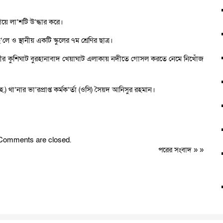
য়ে লা’শটি উ’দ্ধার করে।
ে ও স্থানীয় একটি স্কুলের ৭ম শ্রেণির ছাত্র।
নগরীর কুশিঘাট বুরহানাবাদ খেয়াঘাট এলাকায় নদীতে গোসল করতে নেমে নিখোঁজ
.) থা’নার ভা’রপ্রাপ্ত কর্মক’র্তা (ওসি) সৈয়দ আনিসুর রহমান।
Comments are closed.
পরের সংবাদ
» »