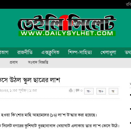
রবি
িভাগ
রাজনীতি
এক্সক্লুসিভ
শিল্প-সাহিত্য
খেলাধুলা
তথ্য
প্রবাস
সংবাদ বিজ্ঞপ্তি
সে উঠল স্কুল ছাত্রের লাশ
২০২২, ১:৩৫ পূর্বাহ্ন | ১:৩৫
|
০
হওয়া কি’শোর মাহি আহমেদের (১৬) লা’শ উ’দ্ধার করা হয়েছে।
িকে সিলেট নগরের কুশিঘাট বুরহানাবাদ খেয়াঘাট এলাকায় তার লা’শ ভেসে উঠে।