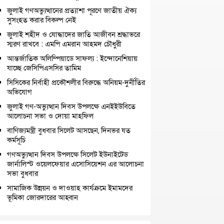
জুলাই গণঅভ্যুত্থানের প্রত্যাশা পূরণে জাতীয় ঐক্য
সুসংহত করার বিকল্প নেই
জুলাই শহীদ ও যোদ্ধাদের জাতি আজীবন শ্রদ্ধাভরে
স্মরণ রাখবে : এমপি এমরান আহমদ চৌধুরী
আন্তর্জাতিক অলিম্পিয়াডে সাফল্য : ইন্দোনেশিয়ায়
যাচ্ছে জেসিপিএসসির তামিম
সিসিকের নির্বাহী প্রকৌশলীর বিরুদ্ধে অনিয়ম-দুর্নীতির
অভিযোগ
জুলাই গণ-অভ্যুত্থান দিবস উপলক্ষে এনইইউবিতে
আলোচনা সভা ও দোয়া মাহফিল
বাণিজ্যমন্ত্রী বুধবার সিলেট আসছেন, দিনভর যত
কর্মসূচি
গণঅভ্যুত্থান দিবস উপলক্ষে সিলেট ইউনাইটেড
জার্নালিস্ট ওয়েলফেয়ার এসোসিয়েশন এর আলোচনা
সভা বুধবার
সামাজিক উন্নয়ন ও দাওয়াহ কার্যক্রমে ইমামদের
ভূমিকা জোরদারের আহ্বান