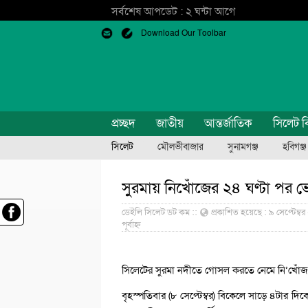
সর্বশেষ আপডেট : ২ ঘন্টা আগে
Download Our Toolbar
প্রচ্ছদ
জাতীয়
আন্তর্জাতিক
সিলেট ব
সিলেট
মৌলভীবাজার
সুনামগঞ্জ
হবিগঞ্জ
সুরমায় নিখোঁজের ২৪ ঘণ্টা পর ভে
ডেইলি সিলেট ডট কম ::
প্রকাশিত হয়েছে : ৯ সেপ্টেম্বর 
পূর্বাহ্ন
সিলেটের সুরমা নদীতে গোসল করতে নেমে নি’খোঁজ 
বৃহস্পতিবার (৮ সেপ্টেম্বর) বিকেলে সাড়ে ৪টার দ