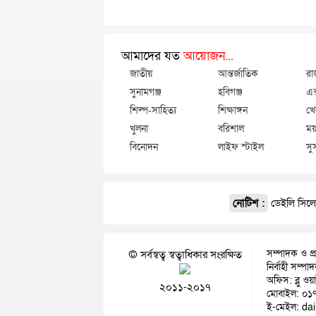
আমাদের যত
আয়োজন...
জাতীয়
আন্তর্জাতিক
রা
সুনামগঞ্জ
হবিগঞ্জ
এক
শিল্প-সাহিত্য
শিক্ষাঙ্গন
খে
খুলনা
বরিশাল
ময়
বিনোদন
লাইফ স্টাইল
সু
নোটিশ :
ডেইলি সিলেট
সম্পাদক ও প্
© সর্বস্বত্ব স্বত্বাধিকার সংরক্ষিত
নির্বাহী সম্প
অফিস: ব্লু ওয
২০১১-২০১৭
মোবাইল: ০১
ই-মেইল: da