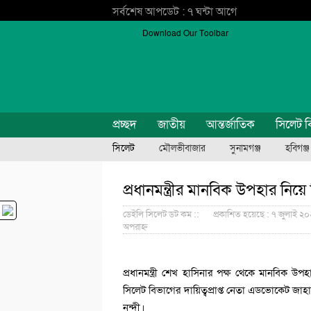
সর্বশেষ আপডেট : ৭ ঘন্টা আগে
Download Our Toolbar
প্রচ্ছদ
জাতীয়
আন্তর্জাতিক
সিলেট ব
সিলেট
মৌলভীবাজার
সুনামগঞ্জ
হবিগঞ্জ
প্রধানমন্ত্রীর মানবিক উপহার নিয়
ডেইলি সিলেট ডট কম ::
প্রকাশিত হয়েছে : ৭ জুলাই ২০
অপরাহ্ন
প্রধানমন্ত্রী শেখ হাসিনার পক্ষ থেকে মানবিক 
সিলেট বিভাগের দায়িত্বপ্রাপ্ত নেতা এডভোকেট জাহা
নন্দী।