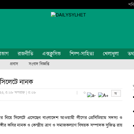
শনি
িভাগ
রাজনীতি
এক্সক্লুসিভ
শিল্প-সাহিত্য
খেলাধুলা
তথ্য
প্রবাস
সংবাদ বিজ্ঞপ্তি
ে সিলেটে নানক
২২, ৩:০৮ অপরাহ্ন | ৩:০৮
|
০
উপহার নিয়ে সিলেটে এসেছেন বাংলাদেশ আওয়ামী লীগের প্রেসিডিয়াম সদস্য ও
ঙ্গীর কবির নানক ও কেন্দ্রীয় ত্রাণ ও সমাজকল্যাণ বিষয়ক সম্পাদক সুজিত রায়