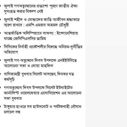
জুলাই গণঅভ্যুত্থানের প্রত্যাশা পূরণে জাতীয় ঐক্য
সুসংহত করার বিকল্প নেই
জুলাই শহীদ ও যোদ্ধাদের জাতি আজীবন শ্রদ্ধাভরে
স্মরণ রাখবে : এমপি এমরান আহমদ চৌধুরী
আন্তর্জাতিক অলিম্পিয়াডে সাফল্য : ইন্দোনেশিয়ায়
যাচ্ছে জেসিপিএসসির তামিম
সিসিকের নির্বাহী প্রকৌশলীর বিরুদ্ধে অনিয়ম-দুর্নীতির
অভিযোগ
জুলাই গণ-অভ্যুত্থান দিবস উপলক্ষে এনইইউবিতে
আলোচনা সভা ও দোয়া মাহফিল
বাণিজ্যমন্ত্রী বুধবার সিলেট আসছেন, দিনভর যত
কর্মসূচি
গণঅভ্যুত্থান দিবস উপলক্ষে সিলেট ইউনাইটেড
জার্নালিস্ট ওয়েলফেয়ার এসোসিয়েশন এর আলোচনা
সভা বুধবার
টাঙ্গুয়ার হাওরে সব হাউসবোট ও পর্যটকবাহী নৌযান
চলাচল বন্ধ