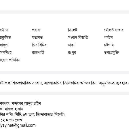
জনীতি
প্রবাস
সিলেট
মৌলভীবাজার
্সক্লুসিভ
মতামত
সংবাদ বিজ্ঞপ্তি
পর্যটন
লাধুলা
চিত্র বিচিত্র
ঢাকা
চট্টগ্রাম
মনসিংহ
রাজশাহী
রংপুর
তথ্যপ্রযুক্তি
সংবাদ প্রতিদিন
ে প্রকাশিত/প্রচারিত সংবাদ, আলোকচিত্র, ভিডিওচিত্র, অডিও বিনা অনুমতিতে ব্যবহা
রকাশক: খন্দকার আব্দুর রহিম
াদক: মারুফ হাসান
়াটার শপিং সিটি, ৯ম তলা, জিন্দাবাজার, সিলেট।
৭১২ ৮৮৬ ৫০৩
ilysylhet@gmail.com