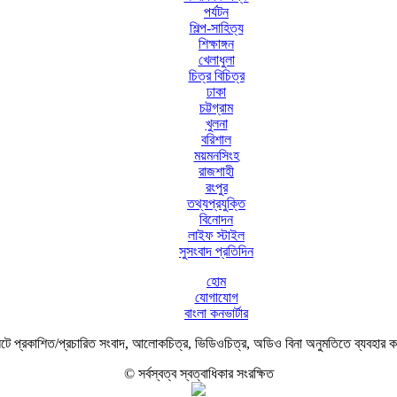
পর্যটন
শিল্প-সাহিত্য
শিক্ষাঙ্গন
খেলাধুলা
চিত্র বিচিত্র
ঢাকা
চট্টগ্রাম
খুলনা
বরিশাল
ময়মনসিংহ
রাজশাহী
রংপুর
তথ্যপ্রযুক্তি
বিনোদন
লাইফ স্টাইল
সুসংবাদ প্রতিদিন
হোম
যোগাযোগ
বাংলা কনভার্টার
ে প্রকাশিত/প্রচারিত সংবাদ, আলোকচিত্র, ভিডিওচিত্র, অডিও বিনা অনুমতিতে ব্যবহার 
© সর্বস্বত্ব স্বত্বাধিকার সংরক্ষিত