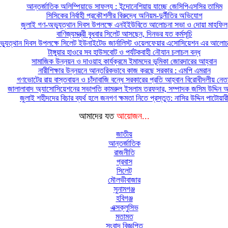
আন্তর্জাতিক অলিম্পিয়াডে সাফল্য : ইন্দোনেশিয়ায় যাচ্ছে জেসিপিএসসির তামিম
সিসিকের নির্বাহী প্রকৌশলীর বিরুদ্ধে অনিয়ম-দুর্নীতির অভিযোগ
জুলাই গণ-অভ্যুত্থান দিবস উপলক্ষে এনইইউবিতে আলোচনা সভা ও দোয়া মাহফিল
বাণিজ্যমন্ত্রী বুধবার সিলেট আসছেন, দিনভর যত কর্মসূচি
্যুত্থান দিবস উপলক্ষে সিলেট ইউনাইটেড জার্নালিস্ট ওয়েলফেয়ার এসোসিয়েশন এর আলোচন
টাঙ্গুয়ার হাওরে সব হাউসবোট ও পর্যটকবাহী নৌযান চলাচল বন্ধ
সামাজিক উন্নয়ন ও দাওয়াহ কার্যক্রমে ইমামদের ভূমিকা জোরদারের আহ্বান
নারীশিক্ষার উন্নয়নে আন্তরিকভাবে কাজ করছে সরকার : এমপি এমরান
গণভোটের রায় বাস্তবায়ন ও চাঁদাবাজি বন্ধে সরকারের প্রতি আহ্বান বিরোধীদলীয় নেত
জালালাবাদ অ্যাসোসিয়েশনের সভাপতি কামরুল ইসলাম তরফদার, সম্পাদক জসিম উদ্দিন
জুলাই শহীদদের বিচার ব্যর্থ হলে জনগণ ক্ষমতা নিতে প্রস্তুত: নাসির উদ্দিন পাটোয়ার
আমাদের যত
আয়োজন...
জাতীয়
আন্তর্জাতিক
রাজনীতি
প্রবাস
সিলেট
মৌলভীবাজার
সুনামগঞ্জ
হবিগঞ্জ
এক্সক্লুসিভ
মতামত
সংবাদ বিজ্ঞপ্তি