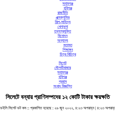
সুনামগঞ্জ
হবিগঞ্জ
রাজনীতি
এক্সক্লুসিভ
শিল্প-সাহিত্য
খেলাধুলা
তথ্যপ্রযুক্তি
বিনোদন
অন্যান্য
মতামত
শিক্ষাঙ্গন
চিত্র বিচিত্র
সিলেট
মৌলভীবাজার
সুনামগঞ্জ
হবিগঞ্জ
প্রবাস
সংবাদ বিজ্ঞপ্তি
সিলেটে বন্যায় প্রাণিসম্পদের ১২ কোটি টাকার ক্ষয়ক্ষতি
ডেইলি সিলেট ডট কম ::
প্রকাশিত হয়েছে : ২৬ জুন ২০২২, ৪:২৩ অপরাহ্ন | ৪:২৩ অপরাহ্