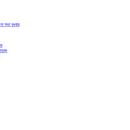
া সভা বুধবার
ার
 আহমদ
ী