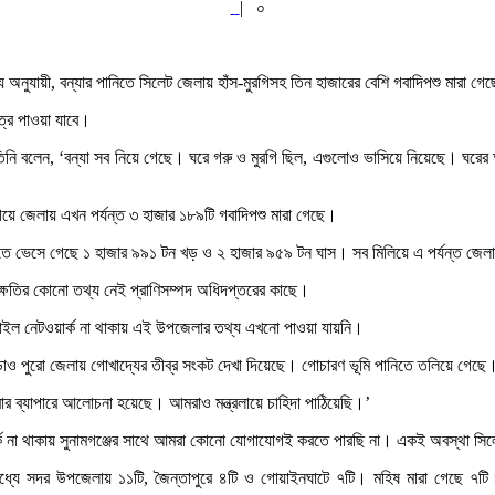
|
০
তথ্য অনুযায়ী, বন্যার পানিতে সিলেট জেলায় হাঁস-মুরগিসহ তিন হাজারের বেশি গবাদিপশু মারা
চিত্র পাওয়া যাবে।
 তিনি বলেন, ‘বন্যা সব নিয়ে গেছে। ঘরে গরু ও মুরগি ছিল, এগুলোও ভাসিয়ে নিয়েছে। ঘরে
গিয়ে জেলায় এখন পর্যন্ত ৩ হাজার ১৮৯টি গবাদিপশু মারা গেছে।
নিতে ভেসে গেছে ১ হাজার ৯৯১ টন খড় ও ২ হাজার ৯৫৯ টন ঘাস। সব মিলিয়ে এ পর্যন্ত জেলায়
ক্ষতির কোনো তথ্য নেই প্রাণিসম্পদ অধিদপ্তরের কাছে।
োবাইল নেটওয়ার্ক না থাকায় এই উপজেলার তথ্য এখনো পাওয়া যায়নি।
াড়াও পুরো জেলায় গোখাদ্যের তীব্র সংকট দেখা দিয়েছে। গোচারণ ভূমি পানিতে তলিয়ে গে
করার ব্যাপারে আলোচনা হয়েছে। আমরাও মন্ত্রলায়ে চাহিদা পাঠিয়েছি।’
র্ক না থাকায় সুনামগঞ্জের সাথে আমরা কোনো যোগাযোগই করতে পারছি না। একই অবস্থা সিলেটের 
মধ্যে সদর উপজেলায় ১১টি, জৈন্তাপুরে ৪টি ও গোয়াইনঘাটে ৭টি। মহিষ মারা গেছে ৭ট