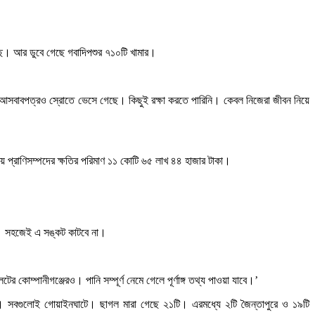
 গেছে। আর ডুবে গেছে গবাদিপশুর ৭১০টি খামার।
র আসবাবপত্রও স্রোতে ভেসে গেছে। কিছুই রক্ষা করতে পারিনি। কেবল নিজেরা জীবন নিয়ে
 প্রাণিসম্পদের ক্ষতির পরিমাণ ১১ কোটি ৬৫ লাখ ৪৪ হাজার টাকা।
ছে। সহজেই এ সঙ্কট কাটবে না।
কোম্পানীগঞ্জেরও। পানি সম্পূর্ণ নেমে গেলে পূর্ণাঙ্গ তথ্য পাওয়া যাবে।’
ি। সবগুলোই গোয়াইনঘাটে। ছাগল মারা গেছে ২১টি। এরমধ্যে ২টি জৈন্তাপুরে ও ১৯টি