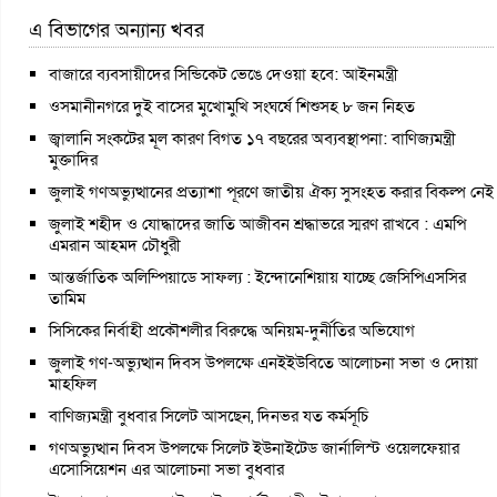
এ বিভাগের অন্যান্য খবর
বাজারে ব্যবসায়ীদের সিন্ডিকেট ভেঙে দেওয়া হবে: আইনমন্ত্রী
ওসমানীনগরে দুই বাসের মুখোমুখি সংঘর্ষে শিশুসহ ৮ জন নিহত
জ্বালানি সংকটের মূল কারণ বিগত ১৭ বছরের অব্যবস্থাপনা: বাণিজ্যমন্ত্রী
মুক্তাদির
জুলাই গণঅভ্যুত্থানের প্রত্যাশা পূরণে জাতীয় ঐক্য সুসংহত করার বিকল্প নেই
জুলাই শহীদ ও যোদ্ধাদের জাতি আজীবন শ্রদ্ধাভরে স্মরণ রাখবে : এমপি
এমরান আহমদ চৌধুরী
আন্তর্জাতিক অলিম্পিয়াডে সাফল্য : ইন্দোনেশিয়ায় যাচ্ছে জেসিপিএসসির
তামিম
সিসিকের নির্বাহী প্রকৌশলীর বিরুদ্ধে অনিয়ম-দুর্নীতির অভিযোগ
জুলাই গণ-অভ্যুত্থান দিবস উপলক্ষে এনইইউবিতে আলোচনা সভা ও দোয়া
মাহফিল
বাণিজ্যমন্ত্রী বুধবার সিলেট আসছেন, দিনভর যত কর্মসূচি
গণঅভ্যুত্থান দিবস উপলক্ষে সিলেট ইউনাইটেড জার্নালিস্ট ওয়েলফেয়ার
এসোসিয়েশন এর আলোচনা সভা বুধবার