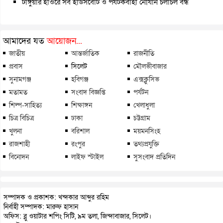
টাঙ্গুয়ার হাওরে সব হাউসবোট ও পর্যটকবাহী নৌযান চলাচল বন্ধ
আমাদের যত
আয়োজন...
জাতীয়
আন্তর্জাতিক
রাজনীতি
প্রবাস
সিলেট
মৌলভীবাজার
সুনামগঞ্জ
হবিগঞ্জ
এক্সক্লুসিভ
মতামত
সংবাদ বিজ্ঞপ্তি
পর্যটন
শিল্প-সাহিত্য
শিক্ষাঙ্গন
খেলাধুলা
চিত্র বিচিত্র
ঢাকা
চট্টগ্রাম
খুলনা
বরিশাল
ময়মনসিংহ
রাজশাহী
রংপুর
তথ্যপ্রযুক্তি
বিনোদন
লাইফ স্টাইল
সুসংবাদ প্রতিদিন
সম্পাদক ও প্রকাশক: খন্দকার আব্দুর রহিম
নির্বাহী সম্পাদক: মারুফ হাসান
অফিস: ব্লু ওয়াটার শপিং সিটি, ৯ম তলা, জিন্দাবাজার, সিলেট।