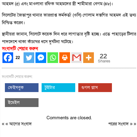
আহমদ (৫) এবং মাওলানা রফিক আহমদের স্ত্রী শামীমারা বেগম (৪৮)।
সিলেটের জৈন্তাপুর থানার ভারপ্রাপ্ত কর্মকর্তা (ওসি) গোলাম দস্তগির আহমদ এই তথ্য
নিশ্চিত করেন।
স্থানীয়রা জানান, সিলেটে কয়েক দিন ধরে লাগাতার বৃষ্টি হচ্ছে। এতে পাহাড়ের টিলার
পাদদেশে থাকা কাঁচাঘর ধসে দুর্ঘটনা ঘটেছে।
সংবাদটি শেয়ার করুন
22
22
Shares
সংবাদটি শেয়ার করুন:
ফেইসবুক
টুইটার
গুগল প্লাস
ইমেইল
Comments are closed.
« «
আগের সংবাদ
পরের সংবাদ
» »