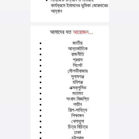
কার্যক্রমে ইমামদের ভূমিকা জোরদারের
আহ্বান
আমাদের যত
আয়োজন...
জাতীয়
আন্তর্জাতিক
রাজনীতি
প্রবাস
সিলেট
মৌলভীবাজার
সুনামগঞ্জ
হবিগঞ্জ
এক্সক্লুসিভ
মতামত
সংবাদ বিজ্ঞপ্তি
পর্যটন
শিল্প-সাহিত্য
শিক্ষাঙ্গন
খেলাধুলা
চিত্র বিচিত্র
ঢাকা
চট্টগ্রাম