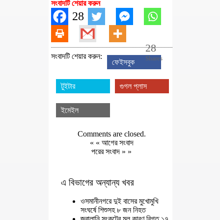
সংবাদটি শেয়ার করুন
28
28
সংবাদটি শেয়ার করুন:
Shares
ফেইসবুক
টুইটার
গুগল প্লাস
ইমেইল
Comments are closed.
« «
আগের সংবাদ
পরের সংবাদ
» »
এ বিভাগের অন্যান্য খবর
ওসমানীনগরে দুই বাসের মুখোমুখি
সংঘর্ষে শিশুসহ ৮ জন নিহত
জ্বালানি সংকটের মূল কারণ বিগত ১৭