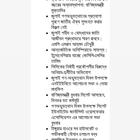
বছরের অব্যবস্থাপনা: বাণিজ্যমন্ত্রী
মুক্তাদির
জুলাই গণঅভ্যুত্থানের প্রত্যাশা
পূরণে জাতীয় ঐক্য সুসংহত করার
বিকল্প নেই
জুলাই শহীদ ও যোদ্ধাদের জাতি
আজীবন শ্রদ্ধাভরে স্মরণ রাখবে :
এমপি এমরান আহমদ চৌধুরী
আন্তর্জাতিক অলিম্পিয়াডে সাফল্য :
ইন্দোনেশিয়ায় যাচ্ছে জেসিপিএসসির
তামিম
সিসিকের নির্বাহী প্রকৌশলীর বিরুদ্ধে
অনিয়ম-দুর্নীতির অভিযোগ
জুলাই গণ-অভ্যুত্থান দিবস উপলক্ষে
এনইইউবিতে আলোচনা সভা ও দোয়া
মাহফিল
বাণিজ্যমন্ত্রী বুধবার সিলেট আসছেন,
দিনভর যত কর্মসূচি
গণঅভ্যুত্থান দিবস উপলক্ষে সিলেট
ইউনাইটেড জার্নালিস্ট ওয়েলফেয়ার
এসোসিয়েশন এর আলোচনা সভা
বুধবার
টাঙ্গুয়ার হাওরে সব হাউসবোট ও
পর্যটকবাহী নৌযান চলাচল বন্ধ
সামাজিক উন্নয়ন ও দাওয়াহ