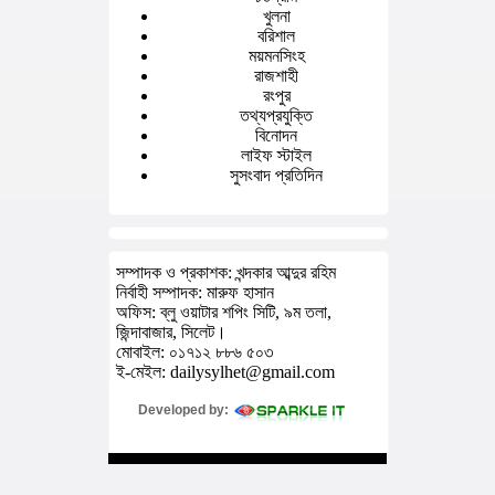
খুলনা
বরিশাল
ময়মনসিংহ
রাজশাহী
রংপুর
তথ্যপ্রযুক্তি
বিনোদন
লাইফ স্টাইল
সুসংবাদ প্রতিদিন
সম্পাদক ও প্রকাশক: খন্দকার আব্দুর রহিম
নির্বাহী সম্পাদক: মারুফ হাসান
অফিস: ব্লু ওয়াটার শপিং সিটি, ৯ম তলা,
জিন্দাবাজার, সিলেট।
মোবাইল: ০১৭১২ ৮৮৬ ৫০৩
ই-মেইল: dailysylhet@gmail.com
Developed by: