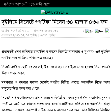
সর্বশেষ আপডেট : ১৬ ঘন্টা আগে
দুইদিনে সিলেটে গণটিকা নিলেন ৩৪ হাজার ৪৩২ জন
ডেইলি সিলেট ডট কম ::
প্রকাশিত হয়েছে : ৩০
|
০
সেপ্টেম্বর ২০২১, ১২:৩৫ পূর্বাহ্ন | ১২:৩৫ পূর্বাহ্ন
প্রধানমন্ত্রী শেখ হাসিনার জন্ম’দিন উপলক্ষে সিলেটে মঙ্গলবার ও বুধবার- এই দুইদিন
গণটিকাদান কার্যক্রম পরিচালিত হয়েছে।
সিলেট নগরীর ৮২টি কেন্দ্রে এই টিকা দেয়া হয়। সবাইকে দেয়া হয়েছে সিনোফার্মের
টিকার প্রথম ডোজ।
মঙ্গলবার ও বুধবার সকাল থেকেই নগরীর বিভিন্ন কেন্দ্রে ভ্যাকসিন নিতে আসা
মানুষের ভিড় লক্ষ্য করা গেছে।
সিলেট সিটি কর্পোরেশনের প্রধান স্বাস্থ্য কর্মক’র্তা ডা. জাহিদুল ইস’লাম জানান, বুধবার
নগরীতে মোট ১২ হাজার ৫৩৩ জন করো’নাভাই’রাস প্রতিরোধক ভ্যাকসিন গ্রহণ
করেছেন। এরমধ্যে ক্যাম্পেইন টিকা দেন ৮ হাজার ৫৬৫ জন। আর সিসিকের নিয়মিত