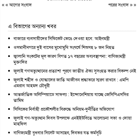
« «
আগের সংবাদ
পরের সংবাদ
» »
এ বিভাগের অন্যান্য খবর
বাজারে ব্যবসায়ীদের সিন্ডিকেট ভেঙে দেওয়া হবে: আইনমন্ত্রী
ওসমানীনগরে দুই বাসের মুখোমুখি সংঘর্ষে শিশুসহ ৮ জন নিহত
জ্বালানি সংকটের মূল কারণ বিগত ১৭ বছরের অব্যবস্থাপনা: বাণিজ্যমন্ত্রী
মুক্তাদির
জুলাই গণঅভ্যুত্থানের প্রত্যাশা পূরণে জাতীয় ঐক্য সুসংহত করার বিকল্প নেই
জুলাই শহীদ ও যোদ্ধাদের জাতি আজীবন শ্রদ্ধাভরে স্মরণ রাখবে : এমপি
এমরান আহমদ চৌধুরী
আন্তর্জাতিক অলিম্পিয়াডে সাফল্য : ইন্দোনেশিয়ায় যাচ্ছে জেসিপিএসসির
তামিম
সিসিকের নির্বাহী প্রকৌশলীর বিরুদ্ধে অনিয়ম-দুর্নীতির অভিযোগ
জুলাই গণ-অভ্যুত্থান দিবস উপলক্ষে এনইইউবিতে আলোচনা সভা ও দোয়া
মাহফিল
বাণিজ্যমন্ত্রী বুধবার সিলেট আসছেন, দিনভর যত কর্মসূচি