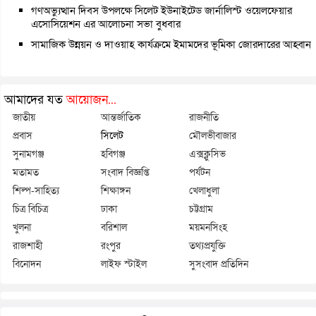
গণঅভ্যুত্থান দিবস উপলক্ষে সিলেট ইউনাইটেড জার্নালিস্ট ওয়েলফেয়ার
এসোসিয়েশন এর আলোচনা সভা বুধবার
সামাজিক উন্নয়ন ও দাওয়াহ কার্যক্রমে ইমামদের ভূমিকা জোরদারের আহ্বান
আমাদের যত
আয়োজন...
জাতীয়
আন্তর্জাতিক
রাজনীতি
প্রবাস
সিলেট
মৌলভীবাজার
সুনামগঞ্জ
হবিগঞ্জ
এক্সক্লুসিভ
মতামত
সংবাদ বিজ্ঞপ্তি
পর্যটন
শিল্প-সাহিত্য
শিক্ষাঙ্গন
খেলাধুলা
চিত্র বিচিত্র
ঢাকা
চট্টগ্রাম
খুলনা
বরিশাল
ময়মনসিংহ
রাজশাহী
রংপুর
তথ্যপ্রযুক্তি
বিনোদন
লাইফ স্টাইল
সুসংবাদ প্রতিদিন