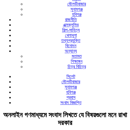
মৌলভীবাজার
সুনামগঞ্জ
হবিগঞ্জ
রাজনীতি
এক্সক্লুসিভ
শিল্প-সাহিত্য
খেলাধুলা
তথ্যপ্রযুক্তি
বিনোদন
অন্যান্য
মতামত
শিক্ষাঙ্গন
চিত্র বিচিত্র
সিলেট
মৌলভীবাজার
সুনামগঞ্জ
হবিগঞ্জ
প্রবাস
সংবাদ বিজ্ঞপ্তি
অনলাইন গণমাধ্যমে সংবাদ লিখতে যে বিষয়গুলো মনে রাখা
দরকার