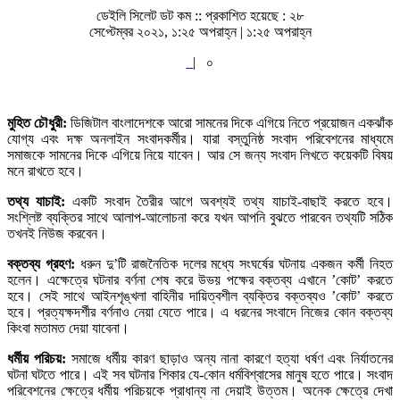
ডেইলি সিলেট ডট কম ::
প্রকাশিত হয়েছে : ২৮
সেপ্টেম্বর ২০২১, ১:২৫ অপরাহ্ন | ১:২৫ অপরাহ্ন
|
০
মুহিত চৌধুরী:
ডিজিটাল বাংলাদেশকে আরো সামনের দিকে এগিয়ে নিতে প্রয়োজন একঝাঁক
যোগ্য এবং দক্ষ অনলাইন সংবাদকর্মীর। যারা বস্তুনিষ্ঠ সংবাদ পরিবেশনের মাধ্যমে
সমাজকে সামনের দিকে এগিয়ে নিয়ে যাবেন। আর সে জন্য সংবাদ লিখতে কয়েকটি বিষয়
মনে রাখতে হবে।
তথ্য যাচাই:
একটি সংবাদ তৈরীর আগে অবশ্যই তথ্য যাচাই-বাছাই করতে হবে।
সংশ্লিষ্ট ব্যক্তির সাথে আলাপ-আলোচনা করে যখন আপনি বুঝতে পারবেন তথ্যটি সঠিক
তখনই নিউজ করবেন।
বক্তব্য গ্রহণ:
ধরুন দু’টি রাজনৈতিক দলের মধ্যে সংঘর্ষের ঘটনায় একজন কর্মী নিহত
হলেন। এক্ষেত্রে ঘটনার বর্ণনা শেষ করে উভয় পক্ষের বক্তব্য এখানে ’কোট’ করতে
হবে। সেই সাথে আইনশৃঙ্খলা বাহিনীর দায়িত্বশীল ব্যক্তির বক্তব্যও ’কোট’ করতে
হবে। প্রত্যক্ষদর্শীর বর্ণনাও নেয়া যেতে পারে। এ ধরনের সংবাদে নিজের কোন বক্তব্য
কিংবা মতামত দেয়া যাবেনা।
ধর্মীয় পরিচয়:
সমাজে ধর্মীয় কারণ ছাড়াও অন্য নানা কারণে হত্যা ধর্ষণ এবং নির্যাতনের
ঘটনা ঘটতে পারে। এই সব ঘটনার শিকার যে-কোন ধর্মবিশ্বাসের মানুষ হতে পারে। সংবাদ
পরিবেশনের ক্ষেত্রে ধর্মীয় পরিচয়কে প্রাধান্য না দেয়াই উত্তম। অনেক ক্ষেত্রে দেখা