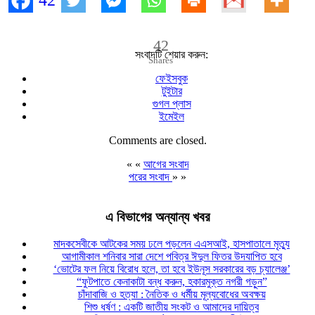
42
সংবাদটি শেয়ার করুন:
Shares
ফেইসবুক
টুইটার
গুগল প্লাস
ইমেইল
Comments are closed.
« «
আগের সংবাদ
পরের সংবাদ
» »
এ বিভাগের অন্যান্য খবর
মাদকসেবীকে আটকের সময় ঢলে পড়লেন এএসআই, হাসপাতালে মৃত্যু
আগামীকাল শনিবার সারা দেশে পবিত্র ঈদুল ফিতর উদযাপিত হবে
‘ভোটের ফল নিয়ে বিরোধ হলে, তা হবে ইউনূস সরকারের বড় চ্যালেঞ্জ’
“ফুটপাতে কেনাকাটা বন্ধ করুন, হকারমুক্ত নগরী গড়ুন”
চাঁদাবাজি ও হত্যা : নৈতিক ও ধর্মীয় মূল্যবোধের অবক্ষয়
শিশু ধর্ষণ : একটি জাতীয় সংকট ও আমাদের দায়িত্ব