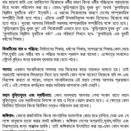
যায় জায়গা জমি এবং ব্যক্তিগত বিরোধকে ধর্মীয় কারণ কিংবা ধর্মীয় পরিচয়কে প্রাধ্যান্য
দিয়ে সংবাদ পরিবেশন করা হয়। যেমন-’কুড়িগ্রামে হিন্দু যুবক খুন’ অথবা ’কুলাউড়ায়
খ্রিষ্টান যুবতীকে ধর্ষণ’ ইত্যাদি। এ ধরনের শিরোনামের কারণে দেশের সাম্প্রদায়িক
সম্প্রীতি বিনষ্ট হতে পারে। এটাকে একটি উসকানিমূলক সংবাদ হিসেবেও বিবেচনা করা
হতে পারে। সুতরাং আপনার নিউজটি সবসময় সাম্প্রদায়িক সম্প্রীতির পক্ষে হতে হবে।
’কুড়িগ্রামে হিন্দু যুবক খুন’ এই শিরোনামটি এভাবে হতে হবে- ’কুড়িগ্রামে যুবক খুন’ এবং
’কুলাউড়ায় খ্রিষ্টান যুবতীকে ধর্ষণ’ -এর পরিবর্তে লিখতে হবে- ’কুলাউড়ায় এক যুবতী
ধর্ষণের শিকার।
ভিকটিমের নাম ও পরিচয়:
নির্যাতনের শিকার, ধর্ষণের শিকার, অপহরণের শিকার-কোন মেয়ে
শিশু,যুবতি এবং নারীর নাম ও পরিচয় সংবাদে প্রকাশ করা যাবেনা। এক্ষেত্রে সংবাদেও
সৌন্দর্য বৃদ্ধিও জন্য ছদ্মনাম ব্যবহার করা যেতে পারে।
সততা:
একজন সাংবাদিককে সবসময় তার বিবেকের কাছে দায়বদ্ধ থাকতে হয়। তাই
প্রথমেই আপনাকে সিদ্ধান্ত নিতে হবে আপনি কোন পক্ষে যাবেন? নিজেকে যদি সৎ এবং
নিরপেক্ষ রাখতে না পারেন, তাহলে সাংবাদিকতার এই মহান পেশায় আপনার প্রয়োজন
নেই। এই পেশাকে কলঙ্কিত করার অধিকার আপনাকে কেউ দেয়নি।
মহান মুক্তিযুদ্ধ এবং স্বাধীনতা:
কোন অবস্থায় আপনার লেখা সংবাদ যাতে মহান
মুক্তিযুদ্ধ এবং স্বাধীনতার বিপক্ষে না যায় এ দিকে খেয়াল রাখতে হবে। এ ক্ষেত্রে কোন
বির্তকিত ইতিহাস কিংবা বির্তকিত তথ্যও পরিবেশন করা যাবেনা।
জঙ্গিবাদ:
কোনো রাজনৈতিক কিংবা সাংগঠনিক মতাদর্শকে জোর করে চাপিয়ে দেয়া এবং সে
লক্ষে মানুষকে হত্যা করার নামই জঙ্গিবাদ। জঙ্গিবাদ দেশের অগ্রগতি,সুনাম,শান্তি এবং
নিরাপত্তার জন্য মারাত্মক হুমকি। তাই জঙ্গিবাদকে উৎসাহিত করা হয়-এমন কোন সংবাদ