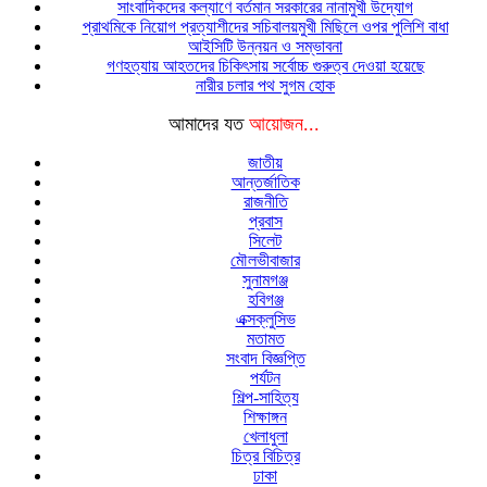
সাংবাদিকদের কল্যাণে বর্তমান সরকারের নানামুখী উদ্যোগ
প্রাথমিকে নিয়োগ প্রত্যাশীদের সচিবালয়মুখী মিছিলে ওপর পুলিশি বাধা
আইসিটি উন্নয়ন ও সম্ভাবনা
গণহত্যায় আহতদের চিকিৎসায় সর্বোচ্চ গুরুত্ব দেওয়া হয়েছে
নারীর চলার পথ সুগম হোক
আমাদের যত
আয়োজন...
জাতীয়
আন্তর্জাতিক
রাজনীতি
প্রবাস
সিলেট
মৌলভীবাজার
সুনামগঞ্জ
হবিগঞ্জ
এক্সক্লুসিভ
মতামত
সংবাদ বিজ্ঞপ্তি
পর্যটন
শিল্প-সাহিত্য
শিক্ষাঙ্গন
খেলাধুলা
চিত্র বিচিত্র
ঢাকা