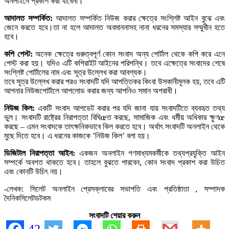
অনলাইনে প্রকাশ করা যাবেনা।
আদালত সম্পর্কিত:
আদালত সম্পর্কিত নিউজ করার ক্ষেত্রে সংশ্লিষ্ট আইন বুঝে এবং
জেনে করতে হবে।তা না হলে আদালত অবমাননাসহ নানা ধরনের সমস্যার সম্মুখীন হতে
হবে।
কপি পেস্ট:
অনেক ক্ষেত্রে গুরুত্বপূর্ণ কোন সংবাদ অন্য পোর্টাল থেকে কপি করে এনে
পেস্ট করা হয়। যদিও এটি কপিরাইট আইনের পরিপন্থি। তবে এক্ষেত্রে সংবাদের শেষে
সংশ্লিষ্ট পোর্টালের নাম এবং সূত্র উল্লেখ করা আবশ্যক।
তবে সূত্র উল্লেখ করার পরও সংবাদটি যদি আপত্তিকর কিংবা উসকানীমূলক হয়, তবে এটি
আপনার নিউজপোর্টালে আপলোড করার জন্য আপনিও সমান অপরাধী।
নিউজ কিল:
একটি সংবাদ আপডেট করার পর যদি জানা যায় সংবাদটিতে ব্যবহৃত তথ্য
ভুল। সংবাদটি রাষ্ট্রের নিরাপত্তা বিঘিœত করছে, সামাজিক এবং ধর্মীয় অধিকার ক্ষুণœ
করছে – এমন সংবাদকে তাৎক্ষনিকভাবে কিল করতে হবে। অর্থাৎ সংবাদটি অনলাইন থেকে
মুছে দিতে হবে। এ ধরনের কাজকে ’নিউজ কিল’ বলা হয়।
ডিজিটাল নিরাপত্তা আইন:
একজন অনলাইন গণমাধ্যমকর্মীকে তথ্যপ্রযুক্তি আইন
সম্পর্কে অবগত থাকতে হবে। তাহলে বুঝতে পারবেন, কোন সংবাদ প্রকাশ করা উচিত
এবং কোনটি উচিৎ নয়।
-লেখক: সিলেট অনলাইন প্রেসক্লাবের সভাপতি এবং প্রতিষ্ঠাতা , সম্পাদক
দৈনিকসিলেটডটকম
সংবাদটি শেয়ার করুন
42