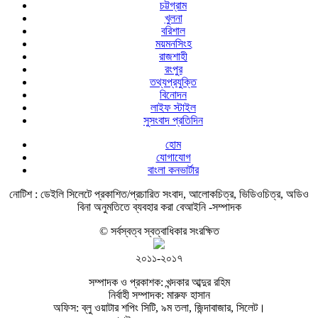
চট্টগ্রাম
খুলনা
বরিশাল
ময়মনসিংহ
রাজশাহী
রংপুর
তথ্যপ্রযুক্তি
বিনোদন
লাইফ স্টাইল
সুসংবাদ প্রতিদিন
হোম
যোগাযোগ
বাংলা কনভার্টার
নোটিশ :
ডেইলি সিলেটে প্রকাশিত/প্রচারিত সংবাদ, আলোকচিত্র, ভিডিওচিত্র, অডিও
বিনা অনুমতিতে ব্যবহার করা বেআইনি -সম্পাদক
© সর্বস্বত্ব স্বত্বাধিকার সংরক্ষিত
২০১১-২০১৭
সম্পাদক ও প্রকাশক: খন্দকার আব্দুর রহিম
নির্বাহী সম্পাদক: মারুফ হাসান
অফিস: ব্লু ওয়াটার শপিং সিটি, ৯ম তলা, জিন্দাবাজার, সিলেট।