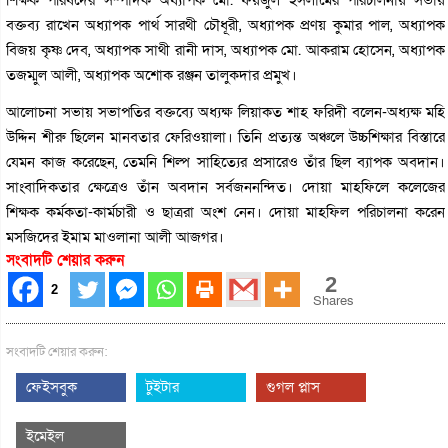
বক্তব্য রাখেন অধ্যাপক পার্থ সারথী চৌধূরী, অধ্যাপক প্রণয় কুমার পাল, অধ্যাপক
বিজয় কৃষ্ণ দেব, অধ্যাপক সাথী রানী দাস, অধ্যাপক মো. আকরাম হোসেন, অধ্যাপক
তজম্মুল আলী, অধ্যাপক অশোক রঞ্জন তালুকদার প্রমুখ।
আলোচনা সভায় সভাপতির বক্তব্যে অধ্যক্ষ লিয়াকত শাহ ফরিদী বলেন-অধ্যক্ষ মহি
উদ্দিন শীরু ছিলেন মানবতার ফেরিওয়ালা। তিনি প্রত্যন্ত অঞ্চলে উচ্চশিক্ষার বিস্তারে
যেমন কাজ করেছেন, তেমনি শিল্প সাহিত্যের প্রসারেও তাঁর ছিল ব্যাপক অবদান।
সাংবাদিকতার ক্ষেত্রেও তাঁন অবদান সর্বজননন্দিত। দোয়া মাহফিলে কলেজের
শিক্ষক কর্মকতা-কার্মচারী ও ছাত্ররা অংশ নেন। দোয়া মাহফিল পরিচালনা করেন
মসজিদের ইমাম মাওলানা আলী আজগর।
সংবাদটি শেয়ার করুন
2
2
Shares
সংবাদটি শেয়ার করুন:
ফেইসবুক
টুইটার
গুগল প্লাস
ইমেইল