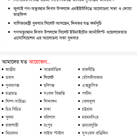
জুলাই গণ-অভ্যুত্থান দিবস উপলক্ষে এনইইউবিতে আলোচনা সভা ও দোয়া
মাহফিল
বাণিজ্যমন্ত্রী বুধবার সিলেট আসছেন, দিনভর যত কর্মসূচি
গণঅভ্যুত্থান দিবস উপলক্ষে সিলেট ইউনাইটেড জার্নালিস্ট ওয়েলফেয়ার
এসোসিয়েশন এর আলোচনা সভা বুধবার
আমাদের যত
আয়োজন...
জাতীয়
আন্তর্জাতিক
রাজনীতি
প্রবাস
সিলেট
মৌলভীবাজার
সুনামগঞ্জ
হবিগঞ্জ
এক্সক্লুসিভ
মতামত
সংবাদ বিজ্ঞপ্তি
পর্যটন
শিল্প-সাহিত্য
শিক্ষাঙ্গন
খেলাধুলা
চিত্র বিচিত্র
ঢাকা
চট্টগ্রাম
খুলনা
বরিশাল
ময়মনসিংহ
রাজশাহী
রংপুর
তথ্যপ্রযুক্তি
বিনোদন
লাইফ স্টাইল
সুসংবাদ প্রতিদিন